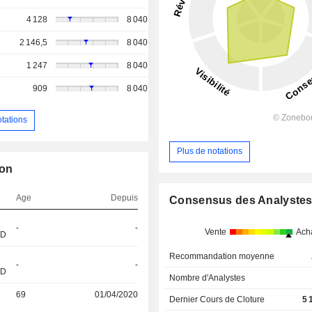
4 128
8 040
2 146,5
8 040
1 247
8 040
909
8 040
otations
Plus de notations
ion
Age
Depuis
Consensus des Analyste
-
-
Vente
Ach
&D
Recommandation moyenne
-
-
&D
Nombre d'Analystes
69
01/04/2020
Dernier Cours de Cloture
5 