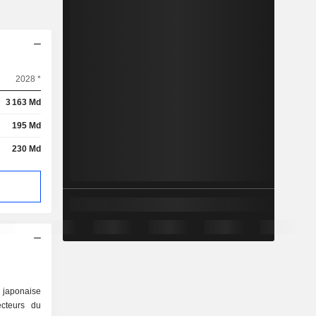
2028 *
3 163 Md
195 Md
230 Md
japonaise
ecteurs du