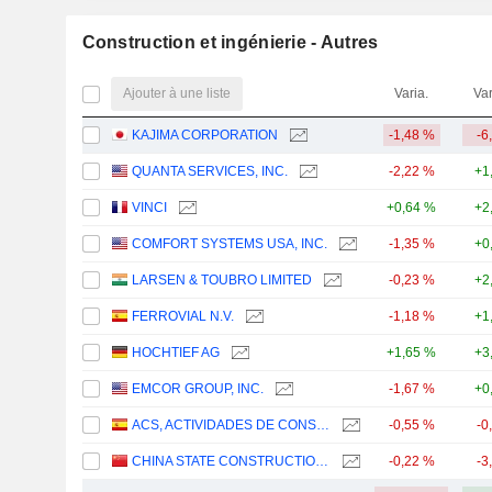
Construction et ingénierie - Autres
Ajouter à une liste
Varia.
Var
KAJIMA CORPORATION
-1,48 %
-6
QUANTA SERVICES, INC.
-2,22 %
+1
VINCI
+0,64 %
+2
COMFORT SYSTEMS USA, INC.
-1,35 %
+0
LARSEN & TOUBRO LIMITED
-0,23 %
+2
FERROVIAL N.V.
-1,18 %
+1
HOCHTIEF AG
+1,65 %
+3
EMCOR GROUP, INC.
-1,67 %
+0
ACS, ACTIVIDADES DE CONSTRUCCIÓN Y SERVICIOS, S.A.
-0,55 %
-0
CHINA STATE CONSTRUCTION ENGINEERING CORPORATION LIMITED
-0,22 %
-3