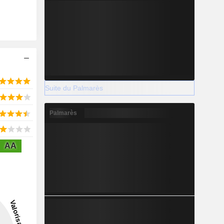
Suite du Palmarès
Palmarès
AA