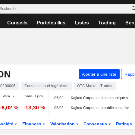
Conseils
Portefeuilles
Listes
Trading
Scr
ON
Ajouter à une liste
Rapp
10200006
Construction et ingénierie
OTC Markets Traded
Varia. 5j.
Varia. 1 janv.
05/08
Kajima Corporation communique ses prévisions de dividendes pour l'exercice clos le 31 mars 2027
-6,02 %
-13,30 %
05/08
Kajima Corporation publie ses prévisions de résultats consolidés et sociaux pour l'exercice clos le 31 mars 2027
Société
Finances
Valorisation
Consensus
Ratings