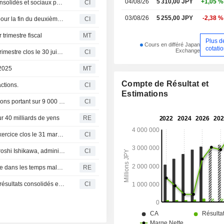
04/08/26
5 310,00 JPY
+1,05 %
Kajima Corporation publie ses prévisions de résultats consolidés et sociaux pour l'exercice clos le 31 mars 2027
CI
03/08/26
5 255,00 JPY
-2,38 %
Kajima Corporation publie ses prévisions de dividende pour la fin du deuxième trimestre de l'exercice clos le 31 mars 2027
CI
trimestre fiscal
MT
Plus d
Cours en différé Japan
cotati
Exchange
Kajima Corporation publie ses résultats pour le premier trimestre clos le 30 juin 2026
CI
 2025
MT
Compte de Résultat et
ctions.
CI
Estimations
Kajima Corporation (TSE:1812) annonce un rachat d'actions portant sur 9 000 000 de titres, soit 1,92% du capital, pour 40 000 millions de yens.
CI
r 40 milliards de yens
RE
Kajima Corporation publie ses résultats annuels pour l'exercice clos le 31 mars 2026
CI
Kajima Corporation annonce le départ à la retraite de Hiroshi Ishikawa, administrateur, effectif fin juin 2026
CI
JERA assure que son projet éolien en mer au Japon reste dans les temps malgré la hausse des coûts
RE
Kajima Corporation revoit à la hausse ses prévisions de résultats consolidés et non consolidés pour l'exercice se terminant le 31 mars 2026
CI