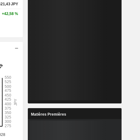
321,43
JPY
+42,58 %
Matières Premières