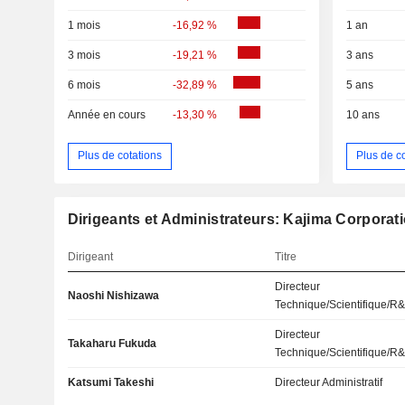
1 mois
-16,92 %
1 an
3 mois
-19,21 %
3 ans
6 mois
-32,89 %
5 ans
Année en cours
-13,30 %
10 ans
Plus de cotations
Plus de c
Dirigeants et Administrateurs: Kajima Corporat
Dirigeant
Titre
Directeur
Naoshi Nishizawa
Technique/Scientifique/R
Directeur
Takaharu Fukuda
Technique/Scientifique/R
Katsumi Takeshi
Directeur Administratif