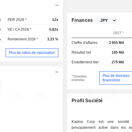
x
PER 2028 *
12x
Finances
x
VE / CA 2028 *
0,82x
2027 *
%
Rendement 2028 *
3,33 %
Chiffre d'affaires
2 955 Md
Résultat net
185 Md
Plus de ratios de valorisation
Endettement Net
275 Md
Plus de données
* Données
estimées
financières
Profil Société
Kajima Corp est une société 
principalement active dans les s