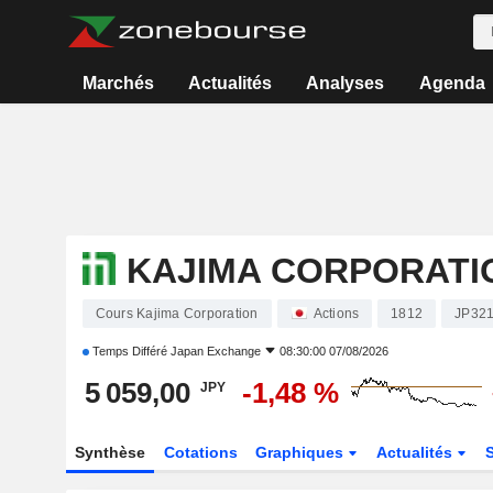
Marchés
Actualités
Analyses
Agenda
KAJIMA CORPORATI
Cours Kajima Corporation
Actions
1812
JP32
Temps Différé
Japan Exchange
08:30:00 07/08/2026
5 059,00
-1,48 %
JPY
Synthèse
Cotations
Graphiques
Actualités