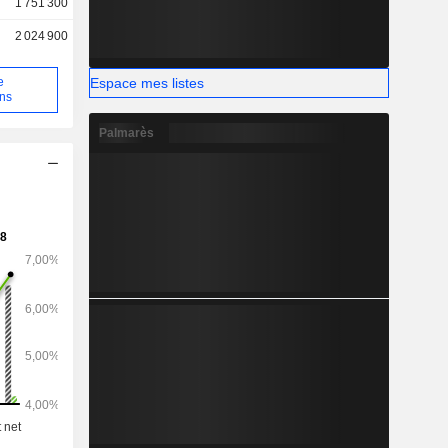
1 751 300
2 024 900
Espace mes listes
e
ons
Palmarès