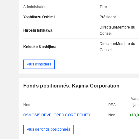
Administrateur
Titre
Yoshikazu Oshimi
Président
Directeur/Membre du
Hiroshi Ishikawa
Conseil
Directeur/Membre du
Keisuke Koshijima
Conseil
Plus d'insiders
Fonds positionnés: Kajima Corporation
Varia
Nom
PEA
jan
OSMOSIS DEVELOPED CORE EQUITY TRAN A $
Non
+18,
Plus de fonds positionnés