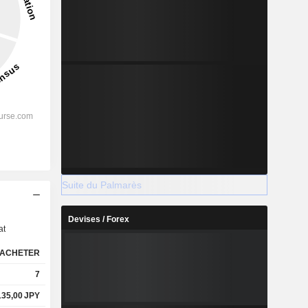
Suite du Palmarès
s
Devises / Forex
at
ACHETER
7
135,00
JPY