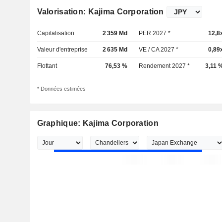
Valorisation: Kajima Corporation
Capitalisation
2 359 Md
PER 2027 *
12,8
Valeur d'entreprise
2 635 Md
VE / CA 2027 *
0,89
Flottant
76,53 %
Rendement 2027 *
3,11 
* Données estimées
Graphique: Kajima Corporation