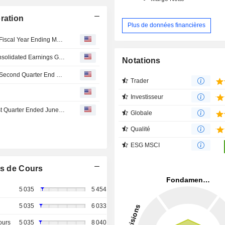
ration
Plus de données financières
Kajima Corporation Provides Dividend Guidance for the Fiscal Year Ending March 31, 2027
Kajima Corporation Provides Consolidated and Non-Consolidated Earnings Guidance for the Fiscal Year Ending March 31, 2027
Notations
Kajima Corporation Provides Dividend Guidance for the Second Quarter End of Fiscal Year Ending March 31, 2027
Trader
Investisseur
Kajima Corporation Reports Earnings Results for the First Quarter Ended June 30, 2026
Globale
Qualité
ESG MSCI
s de Cours
5 035
5 454
5 035
6 033
ours
5 035
8 040