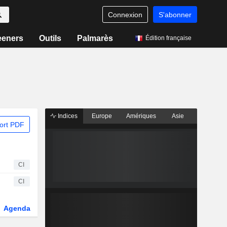
Connexion
S'abonner
eeners
Outils
Palmarès
Édition française
Indices
Europe
Amériques
Asie
ort PDF
CI
CI
Agenda
Secteur
Dérivés
Fonds et ETFs