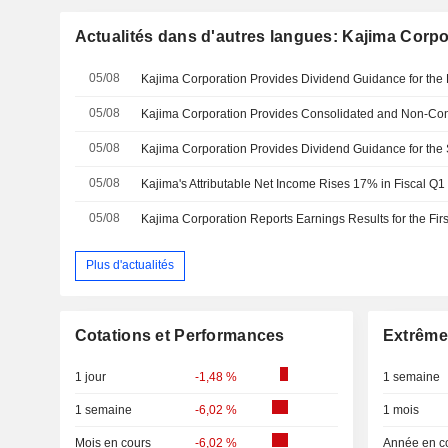
Actualités dans d'autres langues: Kajima Corpo
05/08
05/08
05/08
05/08
Kajima's Attributable Net Income Rises 17% in Fiscal Q1
05/08
Plus d'actualités
Cotations et Performances
Extrême
1 jour
-1,48 %
1 semaine
1 semaine
-6,02 %
1 mois
Mois en cours
-6,02 %
Année en c