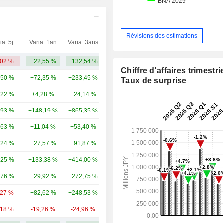
Révisions des estimations
ia. 5j.
Varia. 1an
Varia. 3ans
Capi.($)
,02 %
+22,55 %
+132,54 %
14,89 Md
Chiffre d'affaires trimestrie
,50 %
+72,35 %
+233,45 %
100 Md
Taux de surprise
,22 %
+4,28 %
+24,14 %
80,84 Md
,93 %
+148,19 %
+865,35 %
60,21 Md
,63 %
+11,04 %
+53,40 %
58,49 Md
,24 %
+27,57 %
+91,87 %
47,45 Md
,25 %
+133,38 %
+414,00 %
39,64 Md
,76 %
+29,92 %
+272,75 %
35,66 Md
,27 %
+82,62 %
+248,53 %
34,9 Md
,18 %
-19,26 %
-24,96 %
27,97 Md