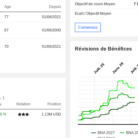
Objectif de cours Moyen
7 
Age
Depuis
Ecart / Objectif Moyen
77
01/06/2021
Consensus
67
01/06/2000
70
01/06/2021
Révisions de Bénéfices
. 1
v.
Notation
Position
00 %
1.13M USD