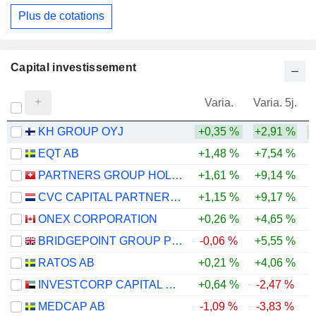
Plus de cotations
Capital investissement
Varia.
Varia. 5j.
KH GROUP OYJ
+0,35 %
+2,91 %
+
EQT AB
+1,48 %
+7,54 %
PARTNERS GROUP HOLDING AG
+1,61 %
+9,14 %
-
CVC CAPITAL PARTNERS PLC
+1,15 %
+9,17 %
ONEX CORPORATION
+0,26 %
+4,65 %
BRIDGEPOINT GROUP PLC
-0,06 %
+5,55 %
RATOS AB
+0,21 %
+4,06 %
INVESTCORP CAPITAL PLC
+0,64 %
-2,47 %
MEDCAP AB
-1,09 %
-3,83 %
-