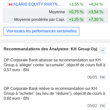
ALARIS EQUITY PARTNERS INCOME TRUST
+3,55 %
+4,34 %
+
Moyenne
+0,75 %
+3,54 %
Moyenne pondérée par Capi.
+1,25 %
+7,30 %
Voir toutes les performances sectorielles
Recommandations des Analystes: KH Group Oyj
OP Corporate Bank abaisse sa recommandation sur KH
Group à 'alléger' contre 'accumuler', objectif de cours fixé à
0,57 euro - BN
06/05
FW
OP Corporate Bank relève la recommandation sur KH
Group à "acheter" (au lieu de "réduire"), objectif de cours à
0,60 euro - BN
05/02
FW