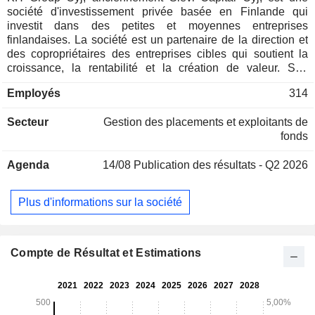
société d'investissement privée basée en Finlande qui
investit dans des petites et moyennes entreprises
finlandaises. La société est un partenaire de la direction et
des copropriétaires des entreprises cibles qui soutient la
croissance, la rentabilité et la création de valeur. Son
portefeuille d'investissements se compose principalement
Employés
314
de participations privées, dont Indoor Group, qui est un
détaillant de meubles de maison et d'ameublement
Secteur
Gestion des placements et exploitants de
d'intérieur ; KH-Koneet, qui est un importateur d'engins de
fonds
terrassement ; Logistikas, qui propose des services de
logistique locale, de logistique interne et de stockage local,
Agenda
14/08
Publication des résultats - Q2 2026
des services d'experts en logistique et des services
d'approvisionnement complets ; et Nordic Rescue Group,
qui est spécialisé dans les véhicules de sauvetage pour les
Plus d'informations sur la société
sauveteurs professionnels.
Compte de Résultat et Estimations