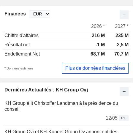
Finances
2026 *
2027 *
Chiffre d'affaires
216 M
235 M
Résultat net
-1 M
2,5 M
Endettement Net
68,7 M
70,7 M
Plus de données financières
* Données estimées
Dernières Actualités : KH Group Oyj
KH Group élit Christoffer Landtman à la présidence du
conseil
12/05
RE
KH Group Oyj et KH-Koneet Group Oy annoncent des