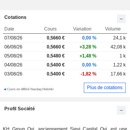
Cotations
Date
Cours
Variation
Volume
07/08/26
0,566
0 €
0,00 %
24,1 k
06/08/26
0,5660 €
+3,28 %
42,08 k
05/08/26
0,5480 €
+1,48 %
1 k
04/08/26
0,5400 €
0,00 %
1,22 k
03/08/26
0,5400 €
-1,82 %
17,66 k
Plus de cotations
Cours en différé Nasdaq Helsinki
Profil Société
KH Group Oyj, anciennement Sievi Capital Oyj, est une