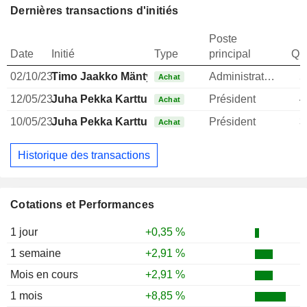
Dernières transactions d'initiés
Poste
Date
Initié
Type
principal
Qua
02/10/23
Timo Jaakko Mänty
Administrateur
5
Achat
12/05/23
Juha Pekka Karttunen
Président
4
Achat
10/05/23
Juha Pekka Karttunen
Président
3
Achat
Historique des transactions
Cotations et Performances
1 jour
+0,35 %
1 semaine
+2,91 %
Mois en cours
+2,91 %
1 mois
+8,85 %