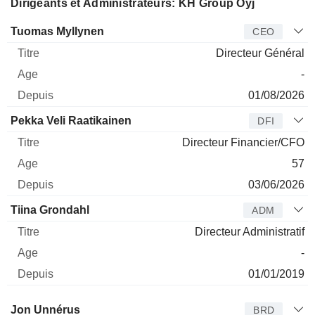
Dirigeants et Administrateurs: KH Group Oyj
Dirigeant
Titre
Age
Depuis
Tuomas Myllynen
CEO
Directeur Général
-
01/08/2026
Pekka Veli Raatikainen
DFI
Directeur Financier/CFO
57
03/06/2026
Tiina Grondahl
ADM
Directeur Administratif
-
01/01/2019
Administrateur
Titre
Age
Depuis
Jon Unnérus
BRD