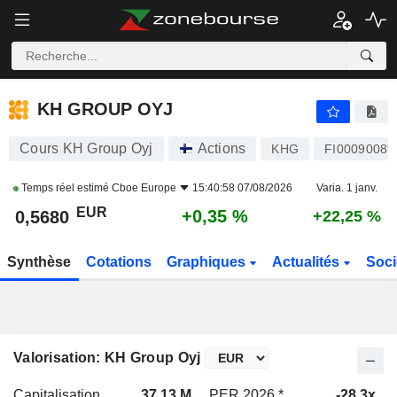
KH GROUP OYJ
0,5680
€
+0,35 %
KH GROUP OYJ
Cours KH Group Oyj
Actions
KHG
FI00090089
Temps réel estimé
Cboe Europe
15:40:58 07/08/2026
Varia. 1 janv.
EUR
+0,35 %
0,5680
+22,25 %
Synthèse
Cotations
Graphiques
Actualités
Soci
Valorisation: KH Group Oyj
Capitalisation
37,13 M
PER 2026 *
-28,3x