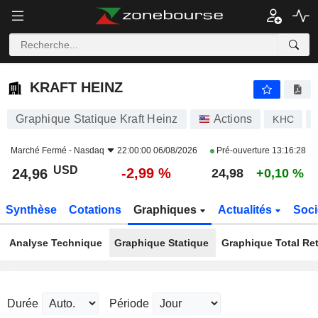
KRAFT HEINZ
24,96
$
-2,99 %
KRAFT HEINZ
Graphique Statique Kraft Heinz
Actions
KHC
Marché Fermé -
Nasdaq
22:00:00 06/08/2026
Pré-ouverture
13:16:28
USD
-2,99 %
24,96
24,98
+0,10 %
Synthèse
Cotations
Graphiques
Actualités
Soci
Analyse Technique
Graphique Statique
Graphique Total Re
Durée
Période