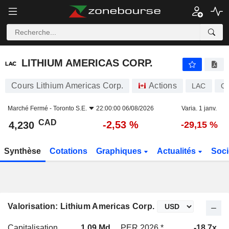
LITHIUM AMERICAS CORP.
4,230
$
-2,53 %
LITHIUM AMERICAS CORP.
Cours Lithium Americas Corp.
Actions
LAC
C
Marché Fermé -
Toronto S.E.
22:00:00 06/08/2026
Varia. 1 janv.
CAD
-2,53 %
4,230
-29,15 %
Synthèse
Cotations
Graphiques
Actualités
Soci
Valorisation: Lithium Americas Corp.
Capitalisation
1,09 Md
PER 2026 *
-18,7x