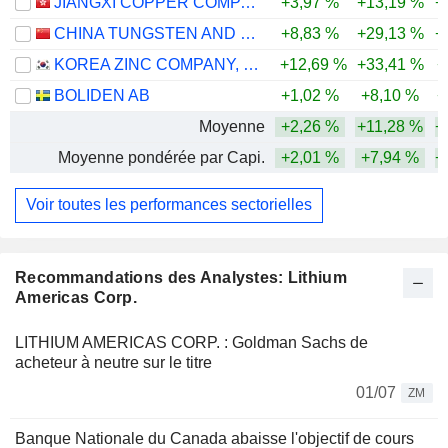
JIANGXI COPPER COMPANY LIMITED
+3,97 %
+13,19 %
+
CHINA TUNGSTEN AND HIGHTECH MATERIALS CO.,LTD
+8,83 %
+29,13 %
+
KOREA ZINC COMPANY, LTD.
+12,69 %
+33,41 %
+
BOLIDEN AB
+1,02 %
+8,10 %
+
Moyenne
+2,26 %
+11,28 %
+
Moyenne pondérée par Capi.
+2,01 %
+7,94 %
+
Voir toutes les performances sectorielles
Recommandations des Analystes: Lithium
Americas Corp.
LITHIUM AMERICAS CORP. : Goldman Sachs de
acheteur à neutre sur le titre
01/07
ZM
Banque Nationale du Canada abaisse l'objectif de cours