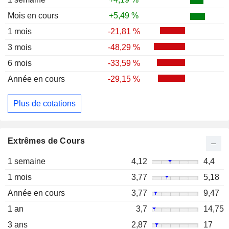
Mois en cours
+5,49 %
1 mois
-21,81 %
3 mois
-48,29 %
6 mois
-33,59 %
Année en cours
-29,15 %
Plus de cotations
Extrêmes de Cours
1 semaine
4,12
4,4
1 mois
3,77
5,18
Année en cours
3,77
9,47
1 an
3,7
14,75
3 ans
2,87
17