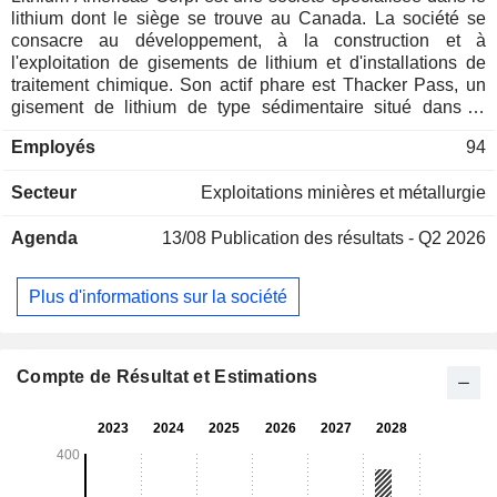
lithium dont le siège se trouve au Canada. La société se
consacre au développement, à la construction et à
l'exploitation de gisements de lithium et d'installations de
traitement chimique. Son actif phare est Thacker Pass, un
gisement de lithium de type sédimentaire situé dans la
caldeira de McDermitt, dans le comté de Humboldt, au nord
Employés
94
du Nevada. La société se concentre sur le développement
du projet de lithium Thacker Pass, détenu à 100 %, dans le
Secteur
Exploitations minières et métallurgie
nord du Nevada, aux États-Unis d'Amérique. Thacker Pass
se trouve à environ 100 kilomètres (km) au nord-nord-ouest
Agenda
13/08
Publication des résultats - Q2 2026
de Winnemucca, dans le Nevada, à environ 33 km à l'ouest-
nord-ouest d'Orovada, dans le Nevada, et à 33 km au sud de
la frontière avec l'Oregon. La zone de Thacker Pass s’étend
Plus d'informations sur la société
sur environ 7 900 hectares (ha) et se trouve au sein de terres
publiques, dont elle est entourée. Les filiales de la société
sont LAC Management LLC, Lithium Nevada Ventures LLC,
KV Project LLC et d’autres.
Compte de Résultat et Estimations