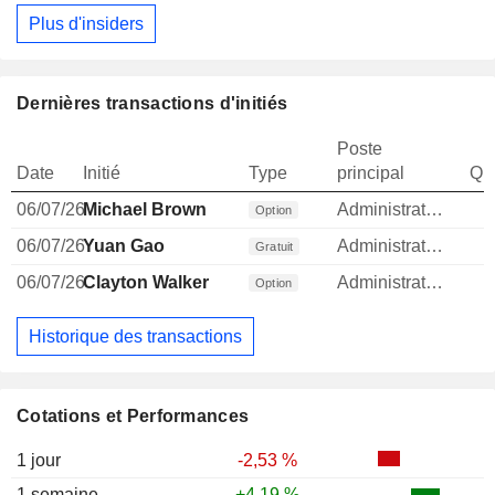
Plus d'insiders
Dernières transactions d'initiés
Poste
Date
Initié
Type
principal
Qua
06/07/26
Michael Brown
Administrateur
1
Option
06/07/26
Yuan Gao
Administrateur
1
Gratuit
06/07/26
Clayton Walker
Administrateur
Option
Historique des transactions
Cotations et Performances
1 jour
-2,53 %
1 semaine
+4,19 %