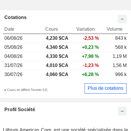
Cotations
Date
Cours
Variation
Volume
06/08/26
4,230 $CA
-2,53 %
843 k
05/08/26
4,340 $CA
+0,23 %
568 k
04/08/26
4,330 $CA
+7,98 %
1,19 M
31/07/26
4,010 $CA
-1,23 %
1,56 M
30/07/26
4,060 $CA
+6,28 %
996 k
Plus de cotations
Cours en différé Toronto S.E.
Profil Société
Lithium Americas Corp. est une société spécialisée dans le