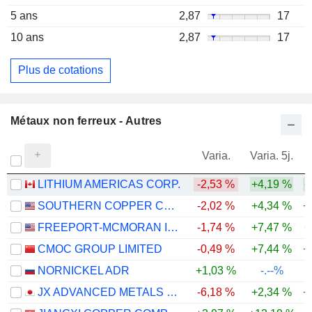
5 ans
2,87
17
10 ans
2,87
17
Plus de cotations
Métaux non ferreux - Autres
Varia.
Varia. 5j.
LITHIUM AMERICAS CORP.
-2,53 %
+4,19 %
+
SOUTHERN COPPER CORPORATION
-2,02 %
+4,34 %
+
FREEPORT-MCMORAN INC.
-1,74 %
+7,47 %
+
CMOC GROUP LIMITED
-0,49 %
+7,44 %
+
NORNICKEL ADR
+1,03 %
-.--%
JX ADVANCED METALS CORPORATION
-6,18 %
+2,34 %
+