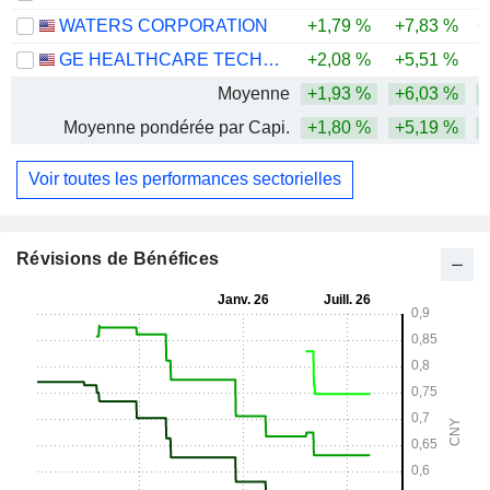
WATERS CORPORATION
+1,79 %
+7,83 %
+
GE HEALTHCARE TECHNOLOGIES INC.
+2,08 %
+5,51 %
Moyenne
+1,93 %
+6,03 %
Moyenne pondérée par Capi.
+1,80 %
+5,19 %
Voir toutes les performances sectorielles
Révisions de Bénéfices