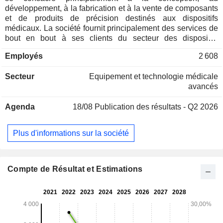
développement, à la fabrication et à la vente de composants
et de produits de précision destinés aux dispositifs
médicaux. La société fournit principalement des services de
bout en bout à ses clients du secteur des dispositifs
médicaux, de la conception et du développement des
Employés
2 608
produits à la production en série et à la livraison. Les
produits de la société couvrent de nombreux sous-secteurs
Secteur
Equipement et technologie médicale
des dispositifs médicaux, notamment la gestion et la
avancés
surveillance respiratoires, l’oto-rhino-laryngologie (ORL) et
les maladies neurologiques, l’administration de
Agenda
18/08
Publication des résultats - Q2 2026
médicaments, les maladies cardiovasculaires, les tests et le
diagnostic, la chirurgie et l’orthopédie, ainsi que les robots
chirurgicaux. La société exerce ses activités sur les marchés
Plus d'informations sur la société
nationaux et internationaux.
Compte de Résultat et Estimations