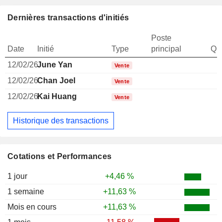
Dernières transactions d'initiés
Poste
Date
Initié
Type
principal
Qua
12/02/26
June Yan
1
Vente
12/02/26
Chan Joel
1
Vente
12/02/26
Kai Huang
1
Vente
Historique des transactions
Cotations et Performances
1 jour
+4,46 %
1 semaine
+11,63 %
Mois en cours
+11,63 %