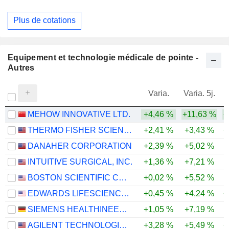
Plus de cotations
Equipement et technologie médicale de pointe -
Autres
Varia.
Varia. 5j.
MEHOW INNOVATIVE LTD.
+4,46 %
+11,63 %
+
THERMO FISHER SCIENTIFIC, INC.
+2,41 %
+3,43 %
+
DANAHER CORPORATION
+2,39 %
+5,02 %
INTUITIVE SURGICAL, INC.
+1,36 %
+7,21 %
-
BOSTON SCIENTIFIC CORPORATION
+0,02 %
+5,52 %
-
EDWARDS LIFESCIENCES CORPORATION
+0,45 %
+4,24 %
+
SIEMENS HEALTHINEERS AG
+1,05 %
+7,19 %
-
AGILENT TECHNOLOGIES, INC.
+3,28 %
+5,49 %
+