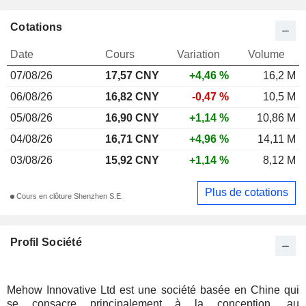
Cotations
Date
Cours
Variation
Volume
07/08/26
17,57 CNY
+4,46 %
16,2 M
06/08/26
16,82 CNY
-0,47 %
10,5 M
05/08/26
16,90 CNY
+1,14 %
10,86 M
04/08/26
16,71 CNY
+4,96 %
14,11 M
03/08/26
15,92 CNY
+1,14 %
8,12 M
Plus de cotations
Cours en clôture Shenzhen S.E.
Profil Société
Mehow Innovative Ltd est une société basée en Chine qui
se consacre principalement à la conception, au