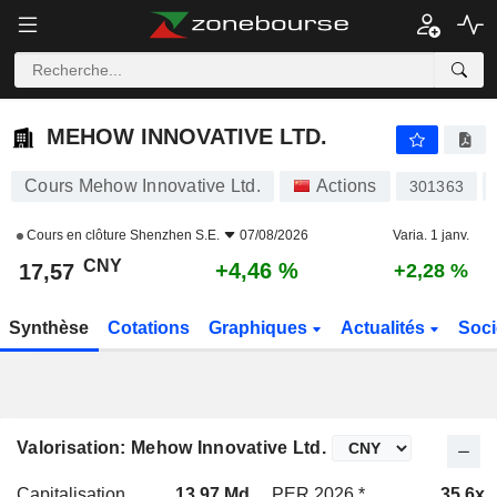
MEHOW INNOVATIVE LTD.
17,57
¥
+4,46 %
MEHOW INNOVATIVE LTD.
Cours Mehow Innovative Ltd.
Actions
301363
Cours en clôture
Shenzhen S.E.
07/08/2026
Varia. 1 janv.
CNY
+4,46 %
17,57
+2,28 %
Synthèse
Cotations
Graphiques
Actualités
Soci
Valorisation: Mehow Innovative Ltd.
Capitalisation
13,97 Md
PER 2026 *
35,6x