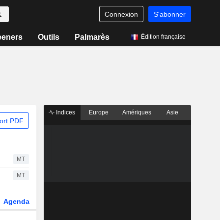
Connexion
S'abonner
eeners
Outils
Palmarès
Édition française
Indices
Europe
Amériques
Asie
ort PDF
MT
MT
Agenda
Secteur
Dérivés
Fonds et ETFs