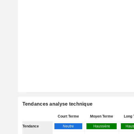
Tendances analyse technique
Court Terme
Moyen Terme
Long 
Tendance
Neutre
Haussière
Haus