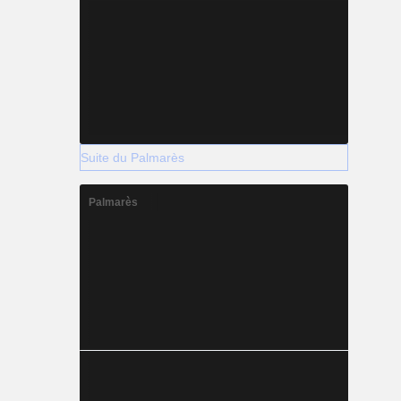
Suite du Palmarès
Palmarès