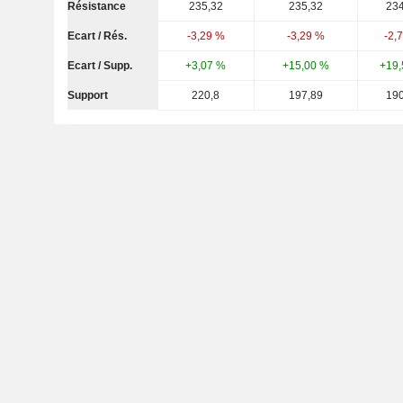
Résistance
235,32
235,32
234
Ecart / Rés.
-3,29 %
-3,29 %
-2,
Ecart / Supp.
+3,07 %
+15,00 %
+19,
Support
220,8
197,89
190