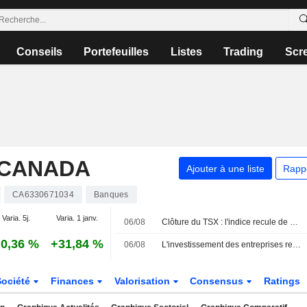
Conseils
Portefeuilles
Listes
Trading
Scr
 CANADA
Ajouter à une liste
Rapp
CA6330671034
Banques
Varia. 5j.
Varia. 1 janv.
06/08
Clôture du TSX : l'indice recule de son sommet historique, le repli de la technologie éclipsant la progression de l'énergie portée par le pétrole
0,36 %
+31,84 %
06/08
L'investissement des entreprises rebondit au Canada sous l'impulsion de l'intelligence artificielle, selon la Banque Nationale
Société
Finances
Valorisation
Consensus
Ratings