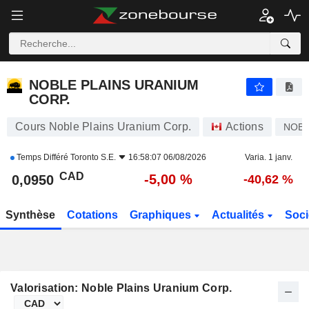
NOBLE PLAINS URANIUM CORP.
0,0950
$
-5,00 %
NOBLE PLAINS URANIUM
CORP.
Cours Noble Plains Uranium Corp.
Actions
NOB
Temps Différé
Toronto S.E.
16:58:07 06/08/2026
Varia. 1 janv.
CAD
-5,00 %
0,0950
-40,62 %
Synthèse
Cotations
Graphiques
Actualités
Soci
Valorisation: Noble Plains Uranium Corp.