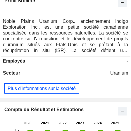
Profil Société
Noble Plains Uranium Corp., anciennement Indigo
Exploration Inc., est une petite société canadienne
spécialisée dans les ressources naturelles. La société se
concentre sur l'acquisition et le développement de projets
d'uranium situés aux États-Unis et se prêtant à la
récupération in situ (ISR). La société détient une
participation de 100 % dans la propriété Hot (la propriété),
Employés
-
un projet d'uranium très prometteur situé dans le bassin de
Shirley, dans le Wyoming, qui a déjà été exploité, et qui
Secteur
Uranium
comprend 71 concessions minières non brevetées couvrant
une superficie de 5,75 km². Elle détient également une
participation de 100 % dans le permis de Hantoukoura, qui
Plus d'informations sur la société
couvre 238 km² et se trouve à proximité de la frontière avec
le Niger, à environ 300 km à l’est de Ouagadougou. Le
permis de Hantoukoura couvre une extension de la ceinture
de roches vertes de Fada N’Gourma qui se prolonge au
Compte de Résultat et Estimations
Niger.