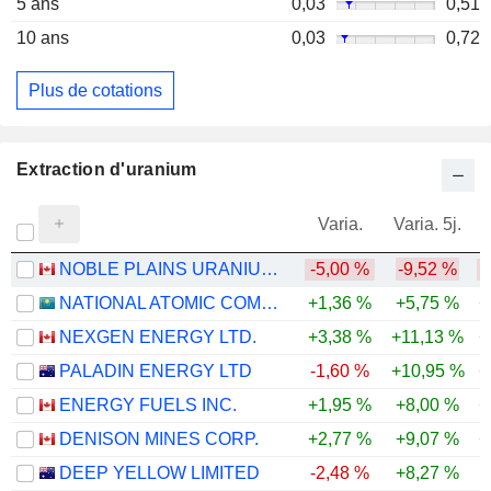
5 ans
0,03
0,51
10 ans
0,03
0,72
Plus de cotations
Extraction d'uranium
Varia.
Varia. 5j.
NOBLE PLAINS URANIUM CORP.
-5,00 %
-9,52 %
-
NATIONAL ATOMIC COMPANY KAZATOMPROM
+1,36 %
+5,75 %
+
NEXGEN ENERGY LTD.
+3,38 %
+11,13 %
+
PALADIN ENERGY LTD
-1,60 %
+10,95 %
+
ENERGY FUELS INC.
+1,95 %
+8,00 %
+
DENISON MINES CORP.
+2,77 %
+9,07 %
+
DEEP YELLOW LIMITED
-2,48 %
+8,27 %
-