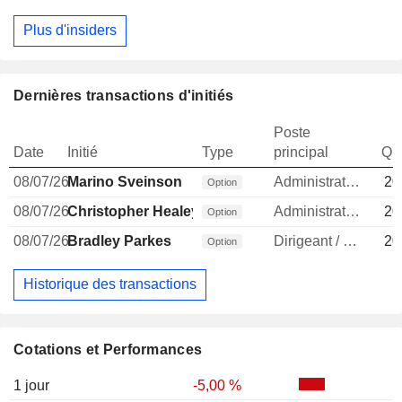
Plus d'insiders
Dernières transactions d'initiés
Poste
Date
Initié
Type
principal
Qua
08/07/26
Marino Sveinson
Administrateur
20
Option
08/07/26
Christopher Healey
Administrateur
20
Option
08/07/26
Bradley Parkes
Dirigeant / cadre principal
20
Option
Historique des transactions
Cotations et Performances
1 jour
-5,00 %