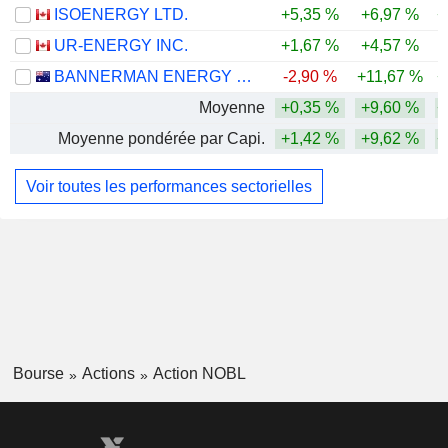
ISOENERGY LTD.
+5,35 %
+6,97 %
+
UR-ENERGY INC.
+1,67 %
+4,57 %
BANNERMAN ENERGY LTD
-2,90 %
+11,67 %
+
Moyenne
+0,35 %
+9,60 %
+
Moyenne pondérée par Capi.
+1,42 %
+9,62 %
+
Voir toutes les performances sectorielles
Bourse
Actions
Action NOBL