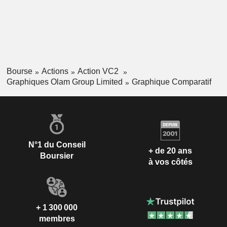
Bourse
Actions
Action VC2
Graphiques Olam Group Limited
Graphique Comparatif
N°1 du Conseil
+ de 20 ans
Boursier
à vos côtés
+ 1 300 000
membres