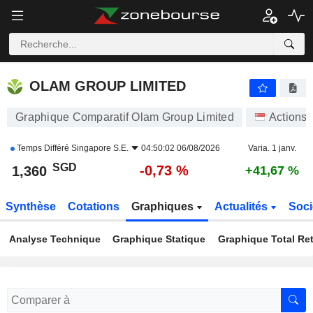
OLAM GROUP LIMITED
1,360
$
-0,73 %
OLAM GROUP LIMITED
Graphique Comparatif Olam Group Limited
Actions
Temps Différé
Singapore S.E.
04:50:02 06/08/2026
Varia. 1 janv.
SGD
-0,73 %
1,360
+41,67 %
Synthèse
Cotations
Graphiques
Actualités
Soci
Analyse Technique
Graphique Statique
Graphique Total Re