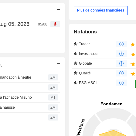
Plus de données financières
Aug 05, 2026
05/08
Notations
Trader
Investisseur
Globale
.
Qualité
mmandation à neutre
ZM
ESG MSCI
ZM
à l'achat de Mizuho
MT
la hausse
ZM
ZM