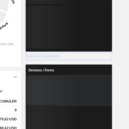
Suite du Palmarès
Devises / Forex
s
at
CUMULER
9
79,62
USD
90,62
USD