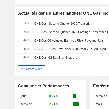
Actualités dans d'autres langues: ONE Gas, Inc
07/08
ONE Gas : Second Quarter 2026 Transcript
07/08
04/08
ONE Gas Q2 Adjusted Earnings Rise, Revenue Falls
04/08
04/08
ONE Gas: Q2 Earnings Snapshot
Plus d'actualités
Cotations et Performances
Extrême
1 jour
+0,75 %
1 semaine
1 semaine
+2,73 %
1 mois