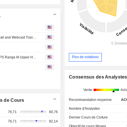
.
ONE Gas : Second Quarter 2026 Earnings Conference Call and Webcast Transcript
Plus de notations
(OGS) ONE Gas Now Expects Full Year 2026 Adjusted EPS Range At Upper Half Of $4.83 - $4.95 Range, vs. FactSet Est of $4.85
Consensus des Analyste
Vente
Ach
Recommandation moyenne
AC
s de Cours
Nombre d'Analystes
76,71
80,76
Dernier Cours de Cloture
76,71
82,14
Objectif de cours Moyen