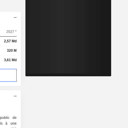
2027 *
2,57 Md
320 M
3,61 Md
public de
mis à une