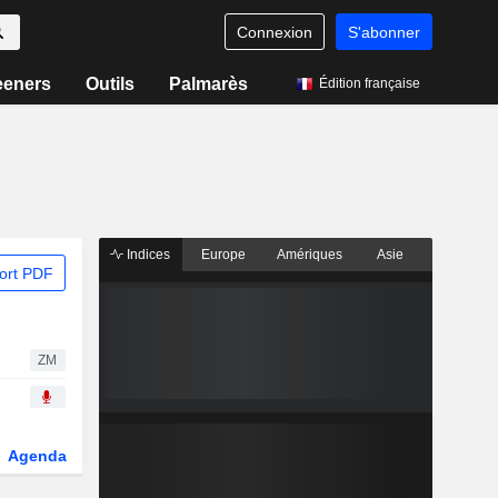
Connexion
S'abonner
eeners
Outils
Palmarès
Édition française
Indices
Europe
Amériques
Asie
ort PDF
ZM
Agenda
Secteur
Dérivés
Fonds et ETFs