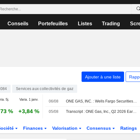
Conseils
Portefeuilles
Listes
Trading
Scr
Ajouter à une liste
Rapp
084
Services aux collectivités de gaz
ia. 5j.
Varia. 1 janv.
06/08
ONE GAS, INC. : Wells Fargo Securities révise sa recommandation à neutre
,73 %
+3,84 %
05/08
Transcript : ONE Gas, Inc., Q2 2026 Earnings Call, Aug 05, 2026
Société
Finances
Valorisation
Consensus
Ratings