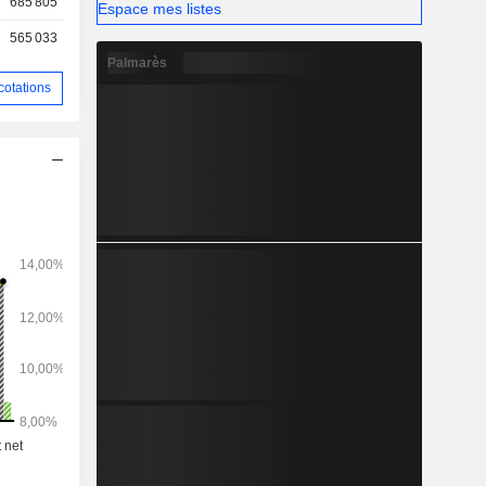
685 805
Espace mes listes
565 033
Palmarès
cotations