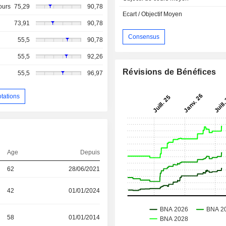
ours
75,29
90,78
Ecart / Objectif Moyen
73,91
90,78
Consensus
55,5
90,78
55,5
92,26
Révisions de Bénéfices
55,5
96,97
otations
Age
Depuis
62
28/06/2021
42
01/01/2024
58
01/01/2014