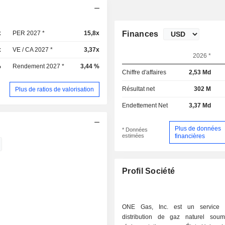
x
PER 2027 *
15,8x
Finances
x
VE / CA 2027 *
3,37x
2026 *
%
Rendement 2027 *
3,44 %
Chiffre d'affaires
2,53 Md
Résultat net
302 M
Plus de ratios de valorisation
Endettement Net
3,37 Md
Plus de données
* Données
estimées
financières
Profil Société
ONE Gas, Inc. est un service 
distribution de gaz naturel sou