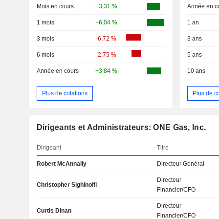
Mois en cours
+3,31 %
Année en c
1 mois
+6,04 %
1 an
3 mois
-6,72 %
3 ans
6 mois
-2,75 %
5 ans
Année en cours
+3,84 %
10 ans
Plus de cotations
Plus de c
Dirigeants et Administrateurs: ONE Gas, Inc.
Dirigeant
Titre
Robert McAnnally
Directeur Général
Directeur
Christopher Sighinolfi
Financier/CFO
Directeur
Curtis Dinan
Financier/CFO