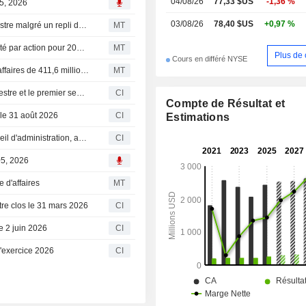
04/08/26
77,33 $US
-1,36 %
05, 2026
03/08/26
78,40 $US
+0,97 %
ONE Gas : hausse du bénéfice ajusté au deuxième trimestre malgré un repli du chiffre d'affaires
MT
(OGS) ONE Gas anticipe désormais un bénéfice net ajusté par action pour 2026 dans la moitié supérieure de la fourchette de 4,83 $ à 4,95 $, contre une estimation FactSet de 4,85 $
MT
Plus de 
Cours en différé NYSE
Flash résultats : ONE Gas, Inc. (OGS) publie un chiffre d'affaires de 411,6 millions de dollars au deuxième trimestre, contre 410,3 millions de dollars attendus par le consensus FactSet
MT
ONE Gas, Inc. publie ses résultats pour le deuxième trimestre et le premier semestre clos le 30 juin 2026
CI
Compte de Résultat et
 le 31 août 2026
CI
Estimations
ONE Gas, Inc. nomme Nickolas Stavropoulos à son conseil d'administration, avec effet au 13 juillet 2026
CI
05, 2026
e d'affaires
MT
tre clos le 31 mars 2026
CI
e 2 juin 2026
CI
l'exercice 2026
CI