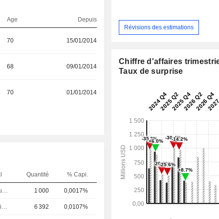
Age
Depuis
Révisions des estimations
70
15/01/2014
Chiffre d'affaires trimestrie
68
09/01/2014
Taux de surprise
70
01/01/2014
l
Quantité
% Capi.
Controleur / auditeur
1 000
0,0017%
Directeur juridique
6 392
0,0107%