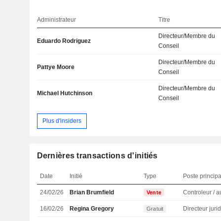
Administrateur
Titre
Directeur/Membre du
Eduardo Rodriguez
Conseil
Directeur/Membre du
Pattye Moore
Conseil
Directeur/Membre du
Michael Hutchinson
Conseil
Plus d'insiders
Dernières transactions d'initiés
Date
Initié
Type
Poste principa
24/02/26
Brian Brumfield
Vente
16/02/26
Regina Gregory
Gratuit