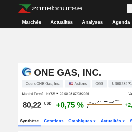
Marchés
Actualités
Analyses
Agenda
ONE GAS, INC.
Cours ONE Gas, Inc.
Actions
OGS
US68235P1
Marché Fermé -
NYSE
22:00:03 07/08/2026
Var
80,22
+0,75 %
USD
+2
Synthèse
Cotations
Graphiques
Actualités