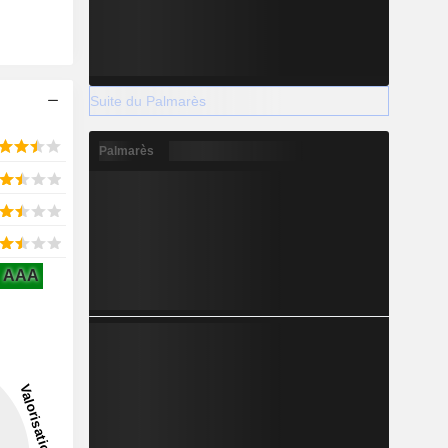
Suite du Palmarès
Palmarès
AAA