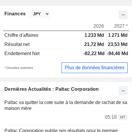
Finances
2026
2027 *
Chiffre d'affaires
1 233 Md
1 271 Md
Résultat net
21,72 Md
23,53 Md
Endettement Net
-82,22 Md
-94,46 Md
Plus de données financières
* Données estimées
Dernières Actualités : Paltac Corporation
Paltac va quitter la cote suite à la demande de rachat de sa
maison mère
05:18
MT
Paltac Corporation publie ses résultats pour le premier