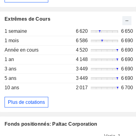
Extrêmes de Cours
1 semaine
6 620
6 650
1 mois
6 586
6 690
Année en cours
4 520
6 690
1 an
4 148
6 690
3 ans
3 449
6 690
5 ans
3 449
6 690
10 ans
2 017
6 700
Plus de cotations
Fonds positionnés: Paltac Corporation