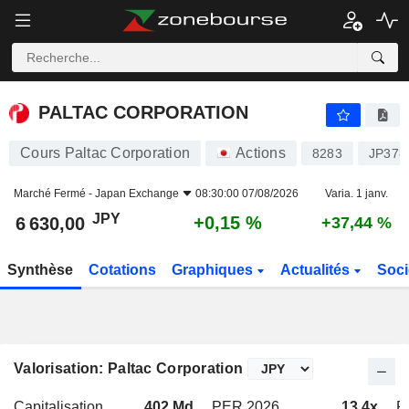
PALTAC CORPORATION
6 630,00
¥
+0,15 %
PALTAC CORPORATION
Cours Paltac Corporation
Actions
8283
JP378
Marché Fermé -
Japan Exchange
08:30:00 07/08/2026
Varia. 1 janv.
JPY
+0,15 %
6 630,00
+37,44 %
Synthèse
Cotations
Graphiques
Actualités
Soci
Valorisation: Paltac Corporation
Capitalisation
402 Md
PER 2026
13,4x
P