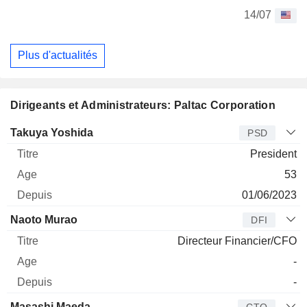
14/07
Plus d'actualités
Dirigeants et Administrateurs: Paltac Corporation
Dirigeant
Titre
Age
Depuis
Takuya Yoshida
PSD
President
53
01/06/2023
Naoto Murao
DFI
Directeur Financier/CFO
-
-
Masashi Maeda
CTO