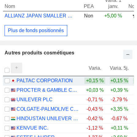
Varia. 1
Nom
PEA
janv.
Not
ALLIANZ JAPAN SMALLER COMPANIES EQWT9USD
Non
+5,00 %
Plus de fonds positionnés
Autres produits cosmétiques
Varia.
Varia. 5j.
PALTAC CORPORATION
+0,15 %
+0,15 %
+
PROCTER & GAMBLE COMPANY
+0,03 %
+0,39 %
UNILEVER PLC
-0,71 %
-2,79 %
COLGATE-PALMOLIVE COMPANY
-0,43 %
+3,35 %
+
HINDUSTAN UNILEVER LIMITED
-0,42 %
-0,67 %
-
KENVUE INC.
-1,12 %
+0,11 %
-