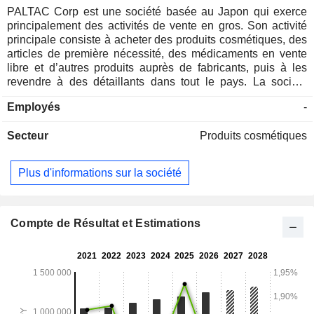
PALTAC Corp est une société basée au Japon qui exerce
principalement des activités de vente en gros. Son activité
principale consiste à acheter des produits cosmétiques, des
articles de première nécessité, des médicaments en vente
libre et d’autres produits auprès de fabricants, puis à les
revendre à des détaillants dans tout le pays. La société
assure les fonctions essentielles à la chaîne de distribution,
Employés
-
telles que la logistique, la gestion des stocks, la
transmission d’informations et les services financiers, en tant
Secteur
Produits cosmétiques
qu’intermédiaire entre les fabricants et les détaillants.
Plus d'informations sur la société
Compte de Résultat et Estimations