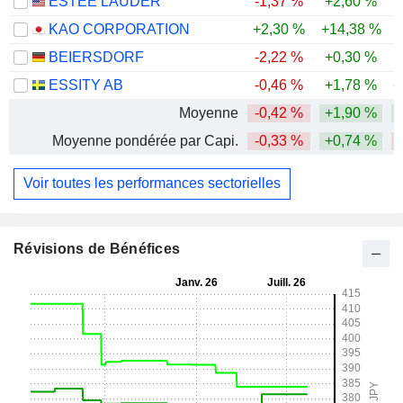
ESTEE LAUDER
-1,37 %
+2,60 %
KAO CORPORATION
+2,30 %
+14,38 %
BEIERSDORF
-2,22 %
+0,30 %
-
ESSITY AB
-0,46 %
+1,78 %
+
Moyenne
-0,42 %
+1,90 %
Moyenne pondérée par Capi.
-0,33 %
+0,74 %
Voir toutes les performances sectorielles
Révisions de Bénéfices