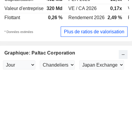
Valeur d'entreprise
320 Md
VE / CA 2026
0,17x
V
Flottant
0,26 %
Rendement 2026
2,49 %
R
Plus de ratios de valorisation
* Données estimées
Graphique: Paltac Corporation