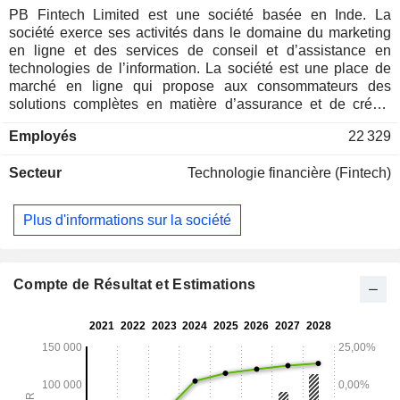
PB Fintech Limited est une société basée en Inde. La
société exerce ses activités dans le domaine du marketing
en ligne et des services de conseil et d’assistance en
technologies de l’information. La société est une place de
marché en ligne qui propose aux consommateurs des
solutions complètes en matière d’assurance et de crédit.
Ses segments comprennent le segment des services de
Employés
22 329
courtage en assurance, qui regroupe les services de
courtage en assurance, et le segment des autres services,
Secteur
Technologie financière (Fintech)
qui comprend les commissions provenant des services
d’agrégation de produits financiers, du marketing en ligne,
ainsi que des services de conseil et d’assistance. Elle
Plus d'informations sur la société
donne accès à des produits d’assurance, de crédit et à
d’autres produits financiers. La société gère des
portefeuilles de services financiers comprenant
Policybazaar, Paisabazaar et Pensionbazaar. Policybazaar
Compte de Résultat et Estimations
est une place de marché dédiée à l’assurance qui propose
des solutions d’assurance de bout en bout aux particuliers.
Paisabazaar est une place de marché dédiée au crédit qui
propose des options de crédit à l’ensemble des segments
de consommateurs. Pensionbazaar se concentre sur la
distribution de produits de retraite.