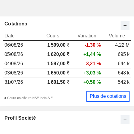
Cotations
Date
Cours
Variation
Volume
06/08/26
1 599,00 ₹
-1,30 %
4,22 M
05/08/26
1 620,00 ₹
+1,44 %
695 k
04/08/26
1 597,00 ₹
-3,21 %
644 k
03/08/26
1 650,00 ₹
+3,03 %
648 k
31/07/26
1 601,50 ₹
+0,50 %
542 k
Plus de cotations
Cours en clôture NSE India S.E.
Profil Société