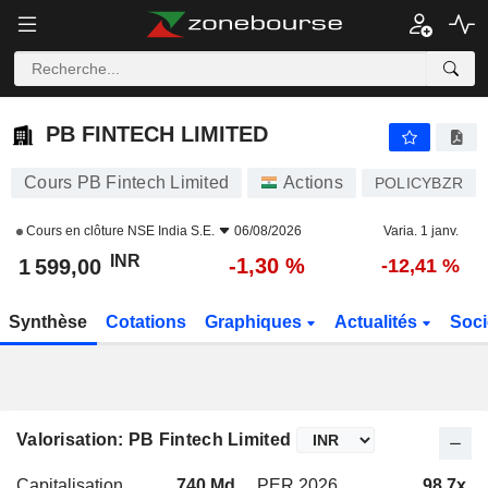
PB FINTECH LIMITED
1 599,00
₹
-1,30 %
PB FINTECH LIMITED
Cours PB Fintech Limited
Actions
POLICYBZR
Cours en clôture
NSE India S.E.
06/08/2026
Varia. 1 janv.
INR
-1,30 %
1 599,00
-12,41 %
Synthèse
Cotations
Graphiques
Actualités
Soci
Valorisation: PB Fintech Limited
Capitalisation
740 Md
PER 2026
98,7x