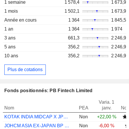
1 semaine
1 578,4
1 673,9
1 mois
1 502,1
1 673,9
Année en cours
1 364
1 845,5
1 an
1 364
1 974
3 ans
661,3
2 246,9
5 ans
356,2
2 246,9
10 ans
356,2
2 246,9
Plus de cotations
Fonds positionnés: PB Fintech Limited
Varia. 1
Nom
PEA
janv.
Not
KOTAK INDIA MIDCAP X JPY INC
Non
+22,00 %
JOHCM ASIA EX-JAPAN BP EUR INC
Non
-6,00 %