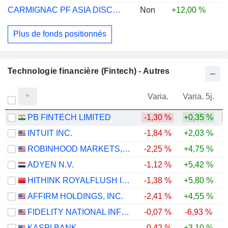
CARMIGNAC PF ASIA DISCOVERY A EUR ACC
Non
+12,00 %
Plus de fonds positionnés
Technologie financière (Fintech) - Autres
Varia.
Varia. 5j.
PB FINTECH LIMITED
-1,30 %
+0,35 %
INTUIT INC.
-1,84 %
+2,03 %
-
ROBINHOOD MARKETS, INC.
-2,25 %
+4,75 %
-
ADYEN N.V.
-1,12 %
+5,42 %
-
HITHINK ROYALFLUSH INFORMATION NETWORK CO., LTD.
-1,38 %
+5,80 %
+
AFFIRM HOLDINGS, INC.
-2,41 %
+4,55 %
FIDELITY NATIONAL INFORMATION SERVICES, INC.
-0,07 %
-6,93 %
-
KASPI BANK
-0,42 %
+3,10 %