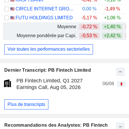
CIRCLE INTERNET GROUP, INC.
0,00 %
-1,49 %
-
FUTU HOLDINGS LIMITED
-5,17 %
+1,06 %
-
Moyenne
-0,72 %
+1,40 %
-
Moyenne pondérée par Capi.
-0,53 %
+2,42 %
-
Voir toutes les performances sectorielles
Dernier Transcript: PB Fintech Limited
PB Fintech Limited, Q1 2027
06/08
Earnings Call, Aug 05, 2026
Plus de transcripts
Recommandations des Analystes: PB Fintech