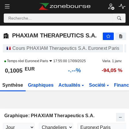
-.-
PHAXIAM THERAPEUTICS S.A.
0,1005
€
-
%
PHAXIAM THERAPEUTICS S.A.
Cours PHAXIAM Therapeutics S.A. Euronext Paris
Temps réel
Euronext Paris
17:55:00 17/09/2025
Varia. 1 janv.
EUR
-.--%
0,1005
-94,05 %
Synthèse
Graphiques
Actualités
Société
Finan
Graphique: PHAXIAM Therapeutics S.A.