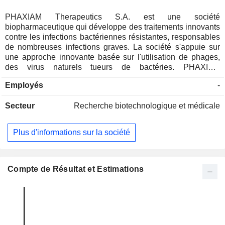
PHAXIAM Therapeutics S.A. est une société
biopharmaceutique qui développe des traitements innovants
contre les infections bactériennes résistantes, responsables
de nombreuses infections graves. La société s'appuie sur
une approche innovante basée sur l'utilisation de phages,
des virus naturels tueurs de bactéries. PHAXIAM
Therapeutics S.A. développe un portefeuille de phages
Employés
-
ciblant 3 des bactéries les plus résistantes et les plus
dangereuses, qui représentent à elles seules plus des deux
Secteur
Recherche biotechnologique et médicale
tiers des infections nosocomiales résistantes :
Staphylococcus aureus, Escherichia coli et Pseudomonas
aeruginosa.
Plus d'informations sur la société
Compte de Résultat et Estimations