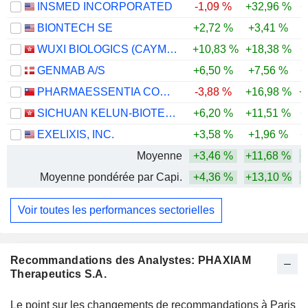
INSMED INCORPORATED
-1,09 %
+32,96 %
+
BIONTECH SE
+2,72 %
+3,41 %
-
WUXI BIOLOGICS (CAYMAN) INC.
+10,83 %
+18,38 %
+
GENMAB A/S
+6,50 %
+7,56 %
+
PHARMAESSENTIA CORPORATION
-3,88 %
+16,98 %
+
SICHUAN KELUN-BIOTECH BIOPHARMACEUTICAL CO., LTD.
+6,20 %
+11,51 %
+
EXELIXIS, INC.
+3,58 %
+1,96 %
+
Moyenne
+3,46 %
+11,68 %
+
Moyenne pondérée par Capi.
+4,36 %
+13,10 %
+
Voir toutes les performances sectorielles
Recommandations des Analystes: PHAXIAM
Therapeutics S.A.
Le point sur les changements de recommandations à Paris