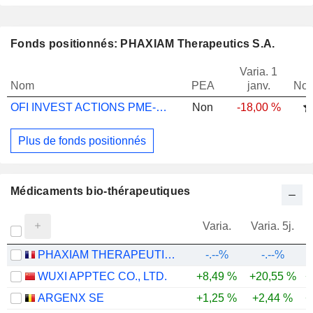
Fonds positionnés: PHAXIAM Therapeutics S.A.
Varia. 1
Nom
PEA
janv.
Not
OFI INVEST ACTIONS PME-ETI C
Non
-18,00 %
Plus de fonds positionnés
Médicaments bio-thérapeutiques
Varia.
Varia. 5j.
PHAXIAM THERAPEUTICS S.A.
-.--%
-.--%
WUXI APPTEC CO., LTD.
+8,49 %
+20,55 %
+
ARGENX SE
+1,25 %
+2,44 %
+