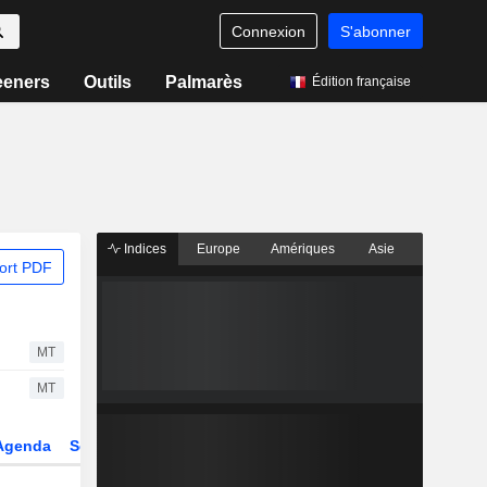
Connexion
S'abonner
eeners
Outils
Palmarès
Édition française
Indices
Europe
Amériques
Asie
ort PDF
MT
MT
Agenda
Secteur
Dérivés
Fonds et ETFs