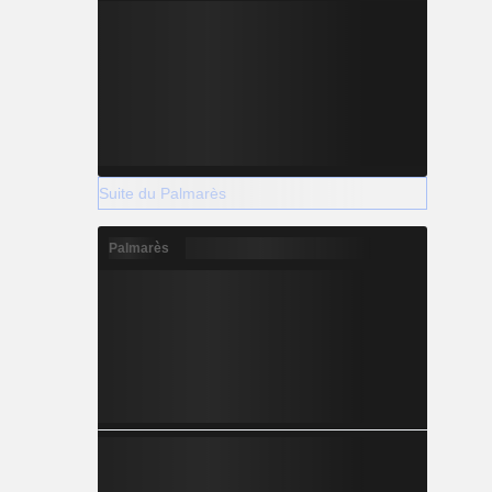
Suite du Palmarès
Palmarès