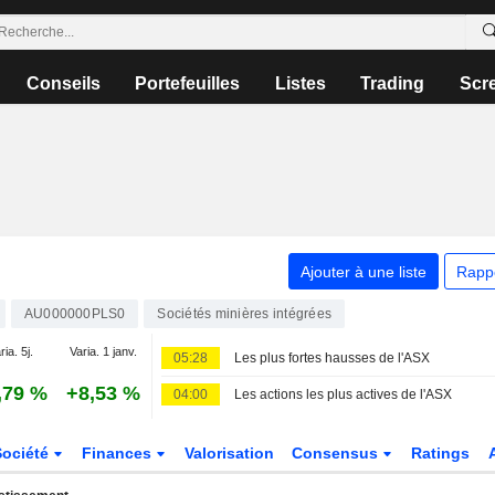
Conseils
Portefeuilles
Listes
Trading
Scr
Ajouter à une liste
Rapp
AU000000PLS0
Sociétés minières intégrées
ria. 5j.
Varia. 1 janv.
05:28
Les plus fortes hausses de l'ASX
,79 %
+8,53 %
04:00
Les actions les plus actives de l'ASX
Société
Finances
Valorisation
Consensus
Ratings