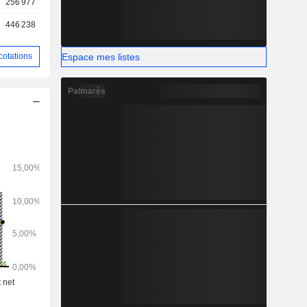
256 977
446 238
Espace mes listes
cotations
Palmarès