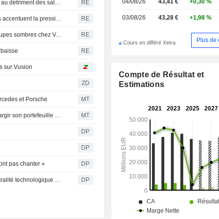
04/08/26
43,41 €
+0,30 %
Volkswagen : les actionnaires privilégient les dividendes au détriment des salariés, selon le syndicat allemand IG Metall
RE
03/08/26
43,28 €
+1,98 %
Restructuration de Volkswagen : les familles actionnaires accentuent la pression et appellent à une action rapide
RE
Porsche SE, actionnaire majoritaire de VW, exige des coupes sombres chez Volkswagen
RE
Plus de 
Cours en différé Xetra
 baisse
RE
rs sur Vusion
Compte de Résultat et
r
ZD
Estimations
rcedes et Porsche
MT
Corsair Gaming acquiert les actifs de Trak Racer pour élargir son portefeuille de simulation
MT
DP
e
DP
ont pas chanter »
DP
Katherina Reiche appelle Bruxelles à davantage de neutralité technologique pour l'industrie automobile
DP