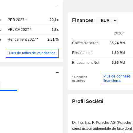
x
PER 2027 *
20,1x
Finances
x
VE / CA 2027 *
1,3x
2026 *
%
Rendement 2027 *
2,51 %
Chiffre d'affaires
35,24 Md
Résultat net
1,69 Md
Plus de ratios de valorisation
Endettement Net
6,36 Md
Plus de données
* Données
estimées
financières
Profil Société
Dr. Ing. h.c. F. Porsche AG (Porsche
constructeur automobile de luxe dont 