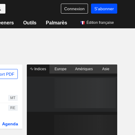
Connexion
S'abonner
eeners
Outils
Palmarès
Édition française
Indices
Europe
Amériques
Asie
ort PDF
MT
RE
Agenda
Secteur
Dérivés
Fonds et ETFs