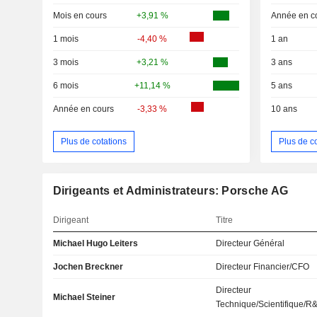
Mois en cours
+3,91 %
Année en c
1 mois
-4,40 %
1 an
3 mois
+3,21 %
3 ans
6 mois
+11,14 %
5 ans
Année en cours
-3,33 %
10 ans
Plus de cotations
Plus de c
Dirigeants et Administrateurs: Porsche AG
Dirigeant
Titre
Michael Hugo Leiters
Directeur Général
Jochen Breckner
Directeur Financier/CFO
Directeur
Michael Steiner
Technique/Scientifique/R