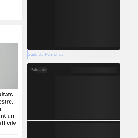
Suite du Palmarès
Palmarès
ltats
stre,
r
ent un
fficile