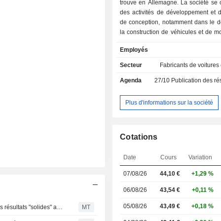
trouve en Allemagne. La société se 
des activités de développement et d
de conception, notamment dans le 
la construction de véhicules et de mo
commercialise ses véhicules dans p
Employés
pays à travers le monde grâce à un
plus de 900 concessionnaires. Outr
Secteur
Fabricants de voitures
de produits phares, elle propose de
Agenda
27/10
Publication des résultat
de location longue durée et de fina
véhicules, des solutions de mobilit
ainsi que divers produits et servi
Plus d'informations sur la société
vente.
Cotations
Date
Cours
Variation
07/08/26
44,10 €
+1,29 %
06/08/26
43,54 €
+0,11 %
05/08/26
43,49 €
+0,18 %
Berenberg révise son modèle pour Porsche AG après des résultats "solides" au deuxième trimestre ; recommandation "Conserver" maintenue
MT