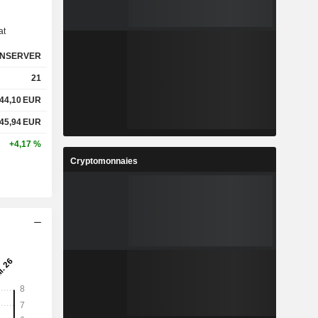
at
NSERVER
21
44,10
EUR
45,94
EUR
+4,17 %
Cryptomonnaies