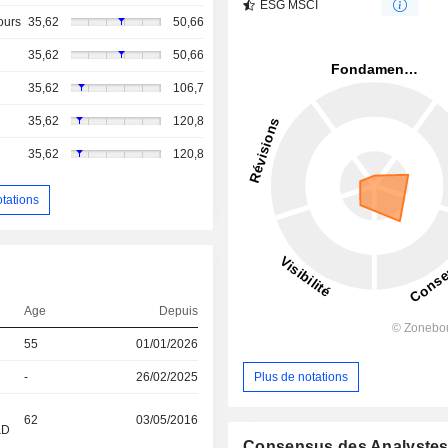
ESG MSCI
ours
35,62
50,66
35,62
50,66
35,62
106,7
35,62
120,8
35,62
120,8
otations
Age
Depuis
55
01/01/2026
Plus de notations
-
26/02/2025
62
03/05/2016
&D
Consensus des Analyste