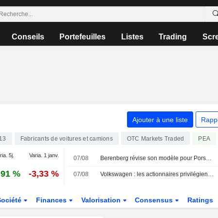
Conseils
Portefeuilles
Listes
Trading
Scr
Ajouter à une liste
Rapp
13
Fabricants de voitures et camions
PEA
OTC Markets Traded
ia. 5j.
Varia. 1 janv.
07/08
Berenberg révise son modèle pour Porsche AG après des résultats "solides" au deuxième trimestre ; recommandation "Conserver" maintenue
,91 %
-3,33 %
07/08
Volkswagen : les actionnaires privilégient les dividendes au détriment des salariés, selon le syndicat allemand IG Metall
Société
Finances
Valorisation
Consensus
Ratings