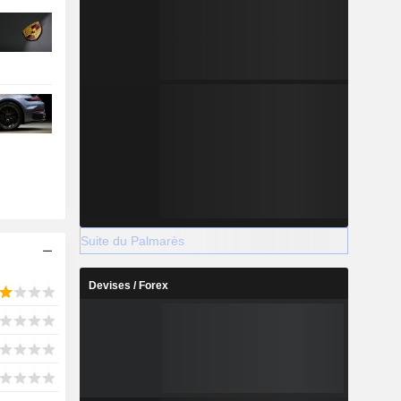
Suite du Palmarès
Devises / Forex