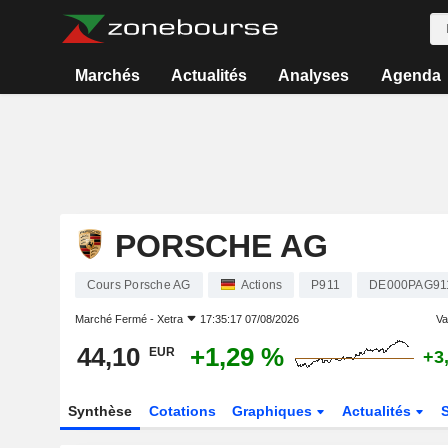
Marchés
Actualités
Analyses
Agenda
PORSCHE AG
Cours Porsche AG
Actions
P911
DE000PAG91
Marché Fermé -
Xetra
17:35:17 07/08/2026
Var
44,10
+1,29 %
EUR
+3
Synthèse
Cotations
Graphiques
Actualités