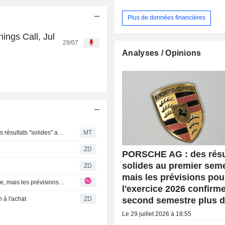
Plus de données financières
ings Call, Jul
29/07
Analyses / Opinions
Berenberg révise son modèle pour Porsche AG après des résultats "solides" au deuxième trimestre ; recommandation "Conserver" maintenue
MT
r
ZD
PORSCHE AG : des résu
solides au premier seme
ZD
mais les prévisions pou
PORSCHE AG : des résultats solides au premier semestre, mais les prévisions pour l'exercice 2026 confirment un second semestre plus difficile
l'exercice 2026 confirm
à l'achat
ZD
second semestre plus di
Le 29 juillet 2026 à 18:55