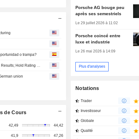
Porsche AG bouge peu
après ses semestriels
Le 29 juillet 2026 à 11:02
cturing
Porsche coincé entre
luxe et industrie
Le 26 mai 2026 à 14:09
oportunidad o trampa?
Berenberg Revises Model for Porsche AG After 'Solid' Q2 Results; Hold Rating Maintained
Plus d'analyses
 German union
Notations
Trader
Investisseur
s de Cours
Globale
42,49
44,42
Qualité
41,9
47,26