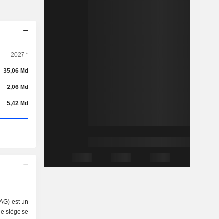
2027 *
35,06 Md
2,06 Md
5,42 Md
 AG) est un
le siège se