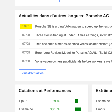
Actualités dans d'autres langues: Porsche AG
10:01
Porsche SE is urging Volkswagen to speed up the restru
07/08
Three stocks trading at under 5 times earnings, so what?
07/08
Tres acciones a menos de cinco veces los beneficios: ¿
07/08
07/08
Volkswagen owners put dividends before workers, says
Plus d'actualités
Cotations et Performances
Extrême
1 jour
+1,29 %
1 semaine
1 semaine
+3,91 %
1 mois