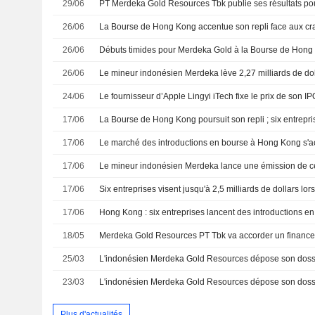
29/06
26/06
26/06
Débuts timides pour Merdeka Gold à la Bourse de Hong
26/06
24/06
17/06
17/06
17/06
17/06
17/06
18/05
25/03
23/03
Plus d'actualités