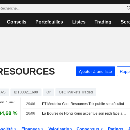
Conseils
Portefeuilles
Listes
Trading
Scr
 RESOURCES
Ajouter à une liste
Rapp
MAS
ID1000211600
Or
OTC Markets Traded
aria. 1 janv.
29/06
PT Merdeka Gold Resources Tbk publie ses résultats pour le premier trimestre clos le 31 mars 2026
34,68 %
26/06
La Bourse de Hong Kong accentue son repli face aux craintes sur l'IA ; six introductions en bourse marquent la séance la plus active depuis des mois
Société
Finances
Valorisation
Consensus
Ratings