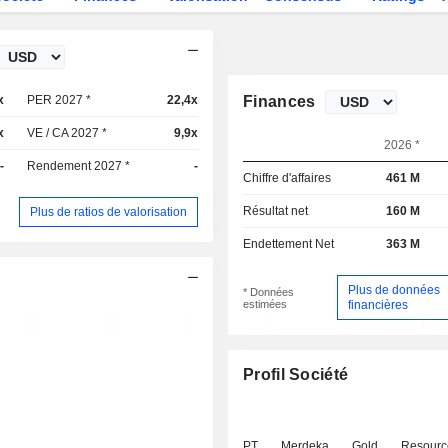
x
PER 2027 *
22,4x
Finances
x
VE / CA 2027 *
9,9x
2026 *
-
Rendement 2027 *
-
Chiffre d'affaires
461 M
Résultat net
160 M
Plus de ratios de valorisation
Endettement Net
363 M
Plus de données
* Données
estimées
financières
Profil Société
PT Merdeka Gold Resourc