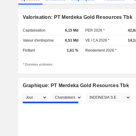
Valorisation: PT Merdeka Gold Resources Tbk
Capitalisation
6,15 Md
PER 2026 *
42,8
Valeur d'entreprise
6,51 Md
VE / CA 2026 *
14,1
Flottant
1,61 %
Rendement 2026 *
* Données estimées
Graphique: PT Merdeka Gold Resources Tbk