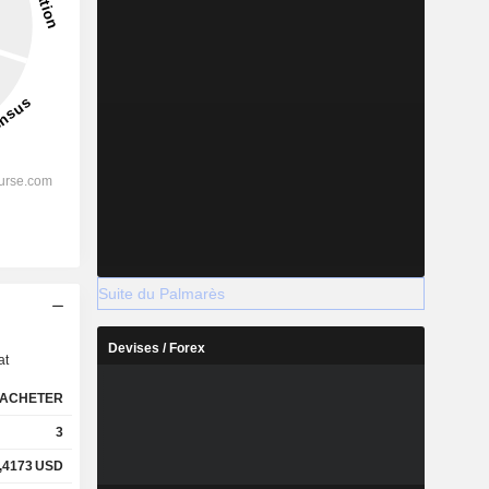
Suite du Palmarès
s
Devises / Forex
at
ACHETER
3
,4173
USD