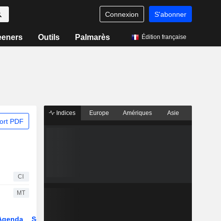
Connexion
S'abonner
eeners
Outils
Palmarès
Édition française
Indices
Europe
Amériques
Asie
ort PDF
CI
MT
Agenda
Secteur