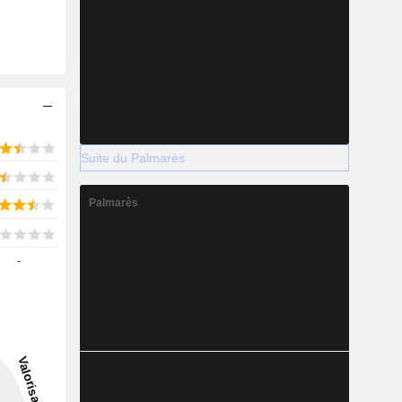
Suite du Palmarès
Palmarès
-