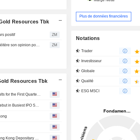
Plus de données financières
Gold Resources Tbk
 positif
ZM
Notations
PT MERDEKA GOLD RESOURCES TBK : PT Verdhana réitère son opinion positive sur le titre
ZM
Trader
Investisseur
Globale
 Gold Resources Tbk
Qualité
ESG MSCI
PT Merdeka Gold Resources Tbk Reports Earnings Results for the First Quarter Ended March 31, 2026
Hong Kong Stocks Extend Slide on AI Jitters; Six Firms Debut in Busiest IPO Session in Months
Kong
Indonesian Miner Merdeka Nets HK$2.27 Billion from Hong Kong Depositary Receipts Offering