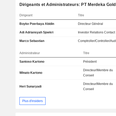
Dirigeants et Administrateurs: PT Merdeka Gol
Dirigeant
Titre
Boyke Poerbaya Abidin
Directeur Général
Adi Adriansyah Sjoekri
Investor Relations Contact
Marco Sebastian
Comptroller/Controller/Audi
Administrateur
Titre
Santoso Kartono
Président
Directeur/Membre du
Winato Kartono
Conseil
Directeur/Membre du
Heri Sunaryadi
Conseil
Plus d'insiders