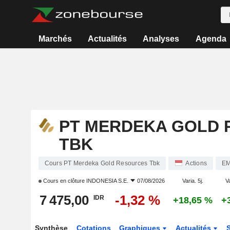
Marchés
Actualités
Analyses
Agenda
PT MERDEKA GOLD
TBK
Cours PT Merdeka Gold Resources Tbk
Actions
E
Cours en clôture
INDONESIA S.E.
07/08/2026
Varia. 5j.
V
7 475,00
-1,32 %
IDR
+18,65 %
+
Synthèse
Cotations
Graphiques
Actualités