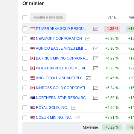
Or minier
Ajouter à une liste
Varia.
Var
PT MERDEKA GOLD RESOURCES TBK
-1,32 %
+18
NEWMONT CORPORATION
+6,30 %
+19
AGNICO EAGLE MINES LIMITED
+5,90 %
+22
BARRICK MINING CORPORATION
+4,22 %
+17
WHEATON PRECIOUS METALS CORP.
+6,23 %
+22
ANGLOGOLD ASHANTI PLC
+9,45 %
+20
KINROSS GOLD CORPORATION
+5,34 %
+16
NORTHERN STAR RESOURCES LIMITED
+2,30 %
+13
ROYAL GOLD, INC.
+4,59 %
+14
COEUR MINING, INC.
+9,81 %
+14
Moyenne
+5,22 %
+9