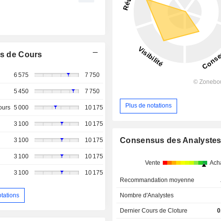
s de Cours
6 575
7 750
5 450
7 750
Plus de notations
ours
5 000
10 175
3 100
10 175
Consensus des Analyste
3 100
10 175
3 100
10 175
Vente
Ach
3 100
10 175
Recommandation moyenne
otations
Nombre d'Analystes
Dernier Cours de Cloture
0