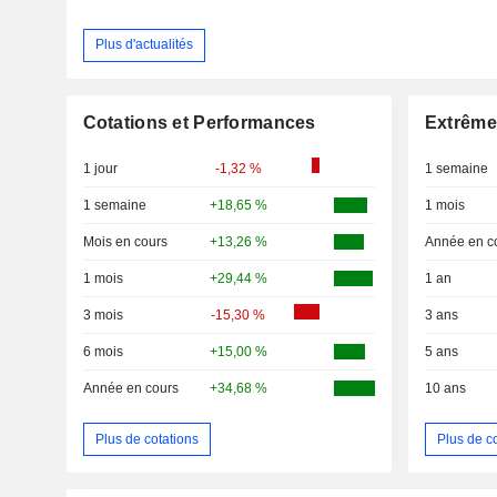
Plus d'actualités
Cotations et Performances
Extrême
1 jour
-1,32 %
1 semaine
1 semaine
+18,65 %
1 mois
Mois en cours
+13,26 %
Année en c
1 mois
+29,44 %
1 an
3 mois
-15,30 %
3 ans
6 mois
+15,00 %
5 ans
Année en cours
+34,68 %
10 ans
Plus de cotations
Plus de c