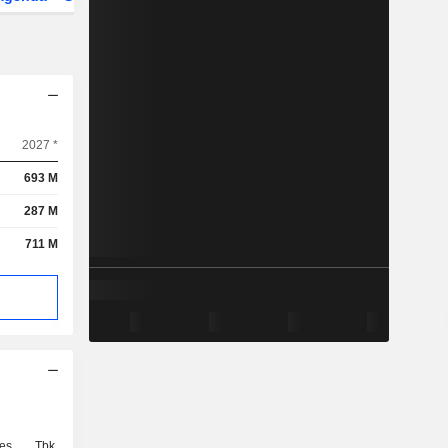
2027 *
693 M
287 M
711 M
es Tbk,