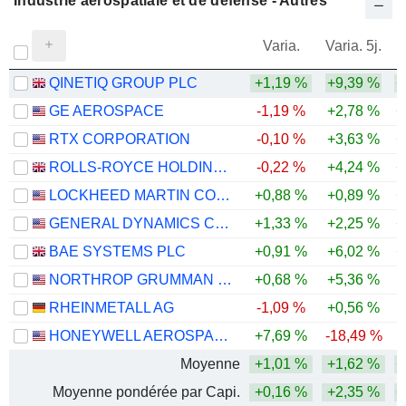
Industrie aérospatiale et de défense - Autres
Varia.
Varia. 5j.
QINETIQ GROUP PLC
+1,19 %
+9,39 %
+
GE AEROSPACE
-1,19 %
+2,78 %
+
RTX CORPORATION
-0,10 %
+3,63 %
+
ROLLS-ROYCE HOLDINGS PLC
-0,22 %
+4,24 %
+
LOCKHEED MARTIN CORPORATION
+0,88 %
+0,89 %
+
GENERAL DYNAMICS CORPORATION
+1,33 %
+2,25 %
+
BAE SYSTEMS PLC
+0,91 %
+6,02 %
+
NORTHROP GRUMMAN CORPORATION
+0,68 %
+5,36 %
RHEINMETALL AG
-1,09 %
+0,56 %
-
HONEYWELL AEROSPACE INC.
+7,69 %
-18,49 %
Moyenne
+1,01 %
+1,62 %
+
Moyenne pondérée par Capi.
+0,16 %
+2,35 %
+