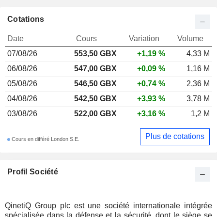
Cotations
Date
Cours
Variation
Volume
07/08/26
553,50 GBX
+1,19 %
4,33 M
06/08/26
547,00 GBX
+0,09 %
1,16 M
05/08/26
546,50 GBX
+0,74 %
2,36 M
04/08/26
542,50 GBX
+3,93 %
3,78 M
03/08/26
522,00 GBX
+3,16 %
1,2 M
Plus de cotations
Cours en différé London S.E.
Profil Société
QinetiQ Group plc est une société internationale intégrée
spécialisée dans la défense et la sécurité, dont le siège se