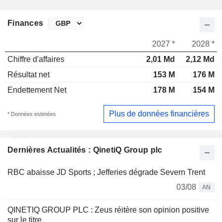
Finances
2027 *
2028 *
Chiffre d'affaires
2,01 Md
2,12 Md
Résultat net
153 M
176 M
Endettement Net
178 M
154 M
Plus de données financières
* Données estimées
Dernières Actualités : QinetiQ Group plc
RBC abaisse JD Sports ; Jefferies dégrade Severn Trent
03/08
AN
QINETIQ GROUP PLC : Zeus réitère son opinion positive
sur le titre