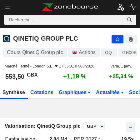
QINETIQ GROUP PLC
553,50
p
+1,19 %
QINETIQ GROUP PLC
Cours QinetiQ Group plc
Actions
QQ.
GB00B
Marché Fermé -
London S.E.
17:35:01 07/08/2026
Varia. 1 janv.
GBX
+1,19 %
553,50
+25,34 %
Synthèse
Cotations
Graphiques
Actualités
Soci
Valorisation: QinetiQ Group plc
Capitalisation
2,84 Md
PER 2027 *
19,5x