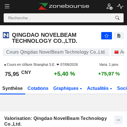
QINGDAO NOVELBEAM TECHNOLOGY CO.,LTD.
75,95
¥
+5,40 %
QINGDAO NOVELBEAM
TECHNOLOGY CO.,LTD.
Cours Qingdao NovelBeam Technology Co.,Ltd.
Act
Cours en clôture
Shanghai S.E.
07/08/2026
Varia. 1 janv.
CNY
+5,40 %
75,95
+75,97 %
Synthèse
Cotations
Graphiques
Actualités
Soci
Valorisation: Qingdao NovelBeam Technology
Co.,Ltd.