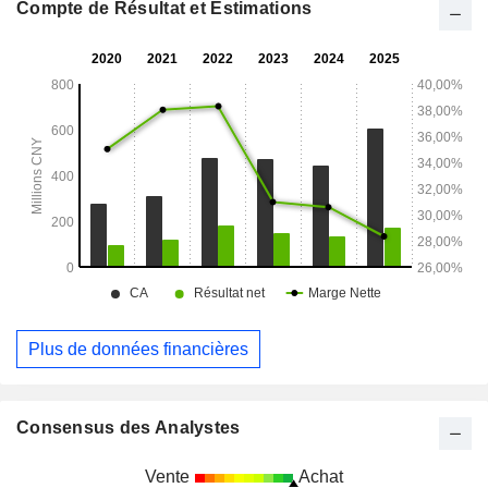
de couplage. La société distribue ses produits tant sur le
Compte de Résultat et Estimations
marché national que sur les marchés étrangers.
Plus de données financières
Consensus des Analystes
Vente
Achat