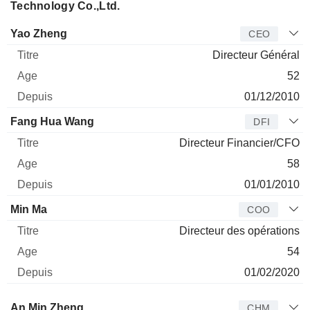
Technology Co.,Ltd.
Dirigeant
Titre
Age
Depuis
Yao Zheng
CEO
Directeur Général
52
01/12/2010
Fang Hua Wang
DFI
Directeur Financier/CFO
58
01/01/2010
Min Ma
COO
Directeur des opérations
54
01/02/2020
Administrateur
Titre
Age
Depuis
An Min Zheng
CHM