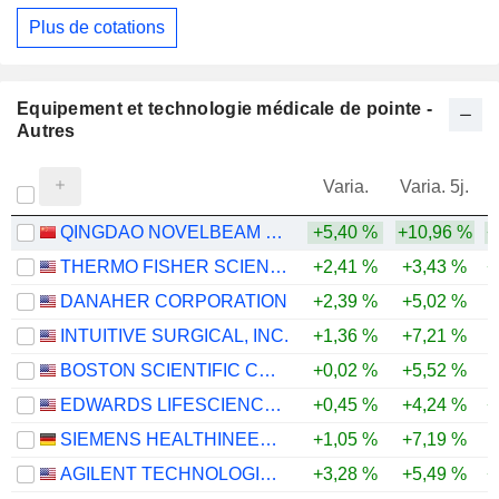
Plus de cotations
Equipement et technologie médicale de pointe -
Autres
Varia.
Varia. 5j.
QINGDAO NOVELBEAM TECHNOLOGY CO.,LTD.
+5,40 %
+10,96 %
+
THERMO FISHER SCIENTIFIC, INC.
+2,41 %
+3,43 %
+
DANAHER CORPORATION
+2,39 %
+5,02 %
INTUITIVE SURGICAL, INC.
+1,36 %
+7,21 %
-
BOSTON SCIENTIFIC CORPORATION
+0,02 %
+5,52 %
-
EDWARDS LIFESCIENCES CORPORATION
+0,45 %
+4,24 %
+
SIEMENS HEALTHINEERS AG
+1,05 %
+7,19 %
-
AGILENT TECHNOLOGIES, INC.
+3,28 %
+5,49 %
+