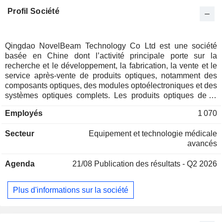
Profil Société
Qingdao NovelBeam Technology Co Ltd est une société
basée en Chine dont l’activité principale porte sur la
recherche et le développement, la fabrication, la vente et le
service après-vente de produits optiques, notamment des
composants optiques, des modules optoélectroniques et des
systèmes optiques complets. Les produits optiques de la
société sont utilisés dans des domaines tels que la chirurgie
Employés
1 070
clinique, le diagnostic analytique, les applications
industrielles et la technologie laser. Dans le secteur de
Secteur
Equipement et technologie médicale
l'endoscopie médicale, la société se consacre
avancés
principalement à la fourniture de solutions endoscopiques à
plusieurs niveaux pour la chirurgie mini-invasive, allant des
Agenda
21/08
Publication des résultats - Q2 2026
composants aux assemblages de systèmes complets, y
compris une gamme variée d'endoscopes — tels que les
laparoscopes 4K à fluorescence/lumière blanche, les
Plus d'informations sur la société
hystéroscopes, les arthroscopes et les endoscopes
sinusaux — ainsi que des composants tels que des modules
de source lumineuse et des adaptateurs de caméra/lentilles