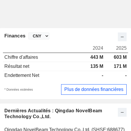
Finances
2024
2025
Chiffre d'affaires
443 M
603 M
Résultat net
135 M
171 M
Endettement Net
-
-
Plus de données financières
* Données estimées
Dernières Actualités : Qingdao NovelBeam
Technology Co.,Ltd.
Qingdao NovelBeam Technology Co.,Ltd. (SHSE:688677)