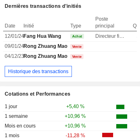
Dernières transactions d'initiés
Poste
Date
Initié
Type
principal
Qua
12/01/24
Fang Hua Wang
Directeur financier
5
Achat
09/01/24
Rong Zhuang Mao
Vente
04/12/23
Rong Zhuang Mao
Vente
Historique des transactions
Cotations et Performances
1 jour
+5,40 %
1 semaine
+10,96 %
Mois en cours
+10,96 %
1 mois
-11,28 %