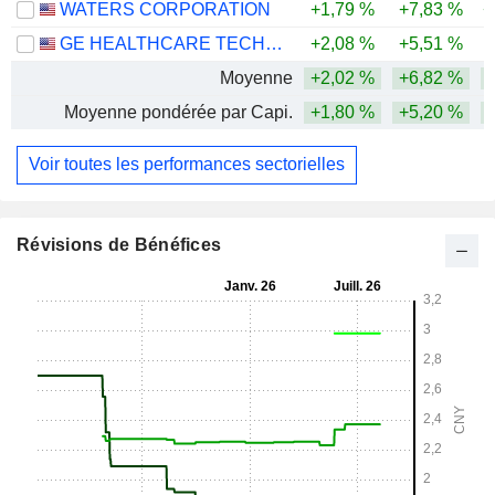
WATERS CORPORATION
+1,79 %
+7,83 %
+
GE HEALTHCARE TECHNOLOGIES INC.
+2,08 %
+5,51 %
Moyenne
+2,02 %
+6,82 %
Moyenne pondérée par Capi.
+1,80 %
+5,20 %
Voir toutes les performances sectorielles
Révisions de Bénéfices