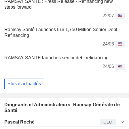
RAMSAY SANTE : Press Release - Refinancing new
steps forward
22/07
Ramsay Santé Launches Eur 1,750 Million Senior Debt
Refinancing
24/06
RAMSAY SANTE launches senior debt refinancing
24/06
Plus d'actualités
Dirigeants et Administrateurs: Ramsay Générale de
Santé
Dirigeant
Titre
Age
Depuis
Pascal Roché
CEO