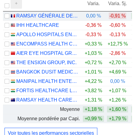
Varia.
Varia. 5j.
RAMSAY GÉNÉRALE DE SANTÉ
0,00 %
-0,91 %
IHH HEALTHCARE
-0,36 %
-0,60 %
+
APOLLO HOSPITALS ENTERPRISE LIMITED
-0,33 %
-0,13 %
+
ENCOMPASS HEALTH CORPORATION
+0,33 %
+12,75 %
AIER EYE HOSPITAL GROUP CO., LTD.
+1,03 %
-2,86 %
-
THE ENSIGN GROUP, INC.
+0,72 %
+2,70 %
+
BANGKOK DUSIT MEDICAL SERVICES
+1,01 %
+4,69 %
MANIPAL HEALTH ENTERPRISES LIMITED
+4,22 %
0,00 %
FORTIS HEALTHCARE LIMITED
+3,82 %
+1,07 %
RAMSAY HEALTH CARE LIMITED
+1,31 %
+1,26 %
+
Moyenne
+1,18 %
+1,60 %
Moyenne pondérée par Capi.
+0,99 %
+1,79 %
Voir toutes les performances sectorielles