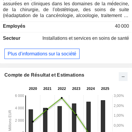
assurées en cliniques dans les domaines de la médecine,
de la chirurgie, de l'obstétrique, des soins de suite
(réadaptation de la cancérologie, alcoologie, traitement de
l'obésité), de la psychiatrie et de la radiothérapie. En outre,
Employés
40 000
Ramsay Générale de Santé propose des prestations de
diagnostic (imagerie médicale). A fin juin 2025, le groupe
Secteur
Installations et services en soins de santé
dispose de 492 établissements.
Plus d'informations sur la société
Compte de Résultat et Estimations