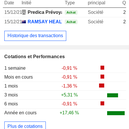
Date
Initié
Type
principal
Qua
15/12/21
Predica Prévoyance Dialogue du Crédit Agricol
Société
21
Achat
15/12/21
RAMSAY HEALTH CARE LTD.
Société
28
Achat
Historique des transactions
Cotations et Performances
1 semaine
-0,91 %
Mois en cours
-0,91 %
1 mois
-1,36 %
3 mois
+5,31 %
6 mois
-0,91 %
Année en cours
+17,46 %
Plus de cotations