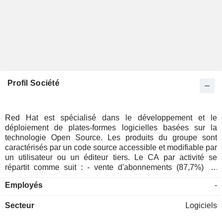
Profil Société
Red Hat est spécialisé dans le développement et le
déploiement de plates-formes logicielles basées sur la
technologie Open Source. Les produits du groupe sont
caractérisés par un code source accessible et modifiable par
un utilisateur ou un éditeur tiers. Le CA par activité se
répartit comme suit : - vente d'abonnements (87,7%) ; -
prestations de services (12,3%) : prestations de conseil,
Employés
-
d'ingénierie et de formation, d'optimisation et de mise à jour
des logiciels. La répartition géographique du CA est la
Secteur
Logiciels
suivante : Etats-Unis (54,7%), Amériques (7,5%), Europe-
Moyen Orient-Afrique (23,4%) et Asie-Pacifique (14,4%).