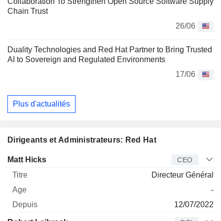
Collaboration To Strengthen Open Source Software Supply
Chain Trust
26/06
Duality Technologies and Red Hat Partner to Bring Trusted
AI to Sovereign and Regulated Environments
17/06
Plus d'actualités
Dirigeants et Administrateurs: Red Hat
Dirigeant
Titre
Age
Depuis
Matt Hicks
CEO
Directeur Général
-
12/07/2022