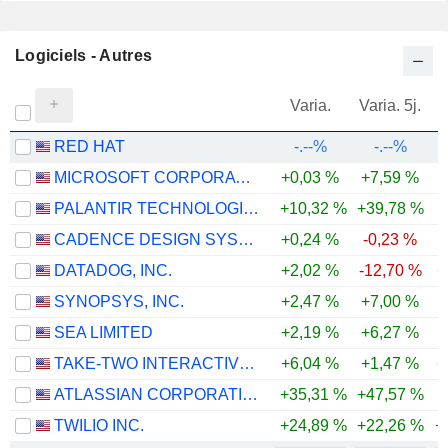
Logiciels - Autres
Varia.
Varia. 5j.
RED HAT
-.--%
-.--%
MICROSOFT CORPORATION
+0,03 %
+7,59 %
PALANTIR TECHNOLOGIES INC.
+10,32 %
+39,78 %
CADENCE DESIGN SYSTEMS, INC.
+0,24 %
-0,23 %
DATADOG, INC.
+2,02 %
-12,70 %
+
SYNOPSYS, INC.
+2,47 %
+7,00 %
-
SEA LIMITED
+2,19 %
+6,27 %
-
TAKE-TWO INTERACTIVE SOFTWARE, INC.
+6,04 %
+1,47 %
+
ATLASSIAN CORPORATION
+35,31 %
+47,57 %
-
TWILIO INC.
+24,89 %
+22,26 %
+