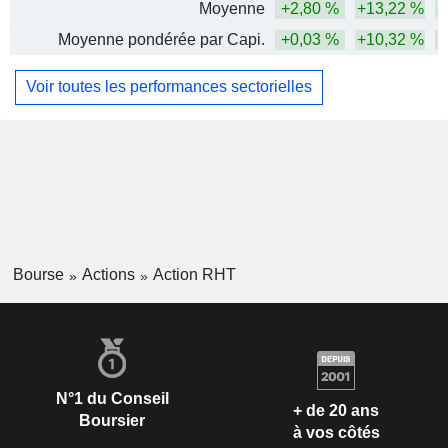
Moyenne
+2,80 %
+13,22 %
+
Moyenne pondérée par Capi.
+0,03 %
+10,32 %
Voir toutes les performances sectorielles
Bourse
Actions
Action RHT
N°1 du Conseil
+ de 20 ans
Boursier
à vos côtés