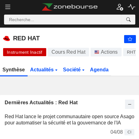
-.-
RED HAT
-
$
-
%
RED HAT
Cours Red Hat
Actions
Instrument Inactif
RHT
Synthèse
Actualités
Société
Agenda
Dernières Actualités : Red Hat
Red Hat lance le projet communautaire open source Asago
pour automatiser la sécurité et la gouvernance de l'IA
04/08
CI