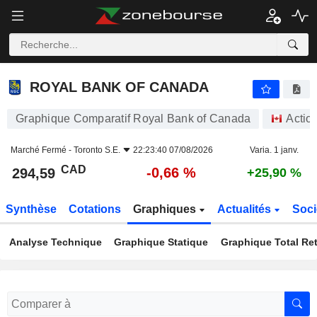
ROYAL BANK OF CANADA
294,59
$
-0,66 %
ROYAL BANK OF CANADA
Graphique Comparatif Royal Bank of Canada
Actio
Marché Fermé -
Toronto S.E.
22:23:40 07/08/2026
Varia. 1 janv.
CAD
-0,66 %
294,59
+25,90 %
Synthèse
Cotations
Graphiques
Actualités
Soci
Analyse Technique
Graphique Statique
Graphique Total Re