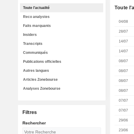
Toute l'
Toute l'actualité
Reco analystes
04/08
Faits marquants
28/07
Insiders
14/07
Transcripts
14/07
Communiqués
08/07
Publications officielles
Autres langues
08/07
Articles Zonebourse
08/07
Analyses Zonebourse
08/07
07/07
07/07
Filtres
29/06
Rechercher
23/06