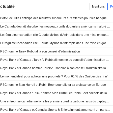
actualité
Mentions
P
BofA Securities anticipe des résultats supérieurs aux attentes pour les banques canadiennes au troisième trimestre
Le Canada devrait absorber les nouveaux tarifs douaniers américains malgré des difficultés sectorielles, selon RBC
Le régulateur canadien cite Claude Mythos d'Anthropic dans une mise en garde aux banques sur les cyber-risques, selon un courriel
Le régulateur canadien cite Claude Mythos d'Anthropic dans une mise en garde aux banques sur les risques cyber, selon un courriel
RBC nomme Tarek Robbiati à son conseil d'administration
Royal Bank of Canada : Tarek A. Robbiati nommé au conseil d'administration de la Banque Royale du Canada
Royal Bank of Canada nomme Tarek A. Robbiati à son conseil d'administration, à compter du 1er septembre 2026
Le moment idéal pour acheter une propriété ? Pour 61 % des Québécoisa, il n'existe pas : sondage RBC sur l'accession à la propriété
RBC nomme Sian Hurrell et Robin Beer pour piloter sa croissance en Europe
Royal Bank of Canada : RBC nomme Sian Hurrell et Robin Beer cochefs de la direction pour accélérer sa croissance en Europe
Une entreprise canadienne livre les premiers crédits carbone issus du captage direct dans l'air en Amérique du Nord
Royal Bank of Canada et Canucks Sports & Entertainment annoncent un partenariat pluriannuel ; le logo de Royal Bank of Canada figurera sur les maillots domicile des Vancouver Canucks