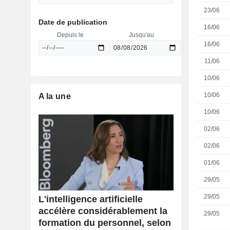
23/06
Date de publication
16/06
Depuis le
Jusqu'au
16/06
11/06
10/06
10/06
A la une
10/06
02/06
02/06
01/06
29/05
29/05
L'intelligence artificielle
accélère considérablement la
29/05
formation du personnel, selon