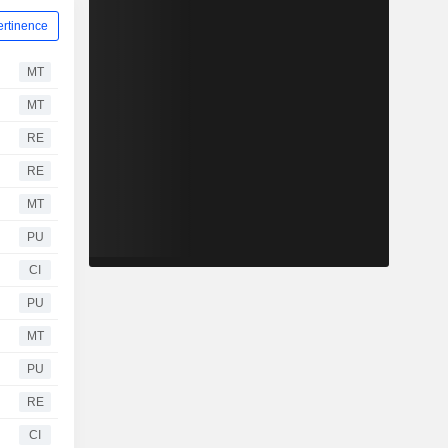
ertinence
MT
MT
RE
RE
MT
PU
CI
PU
MT
PU
RE
CI