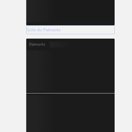
Suite du Palmarès
Palmarès