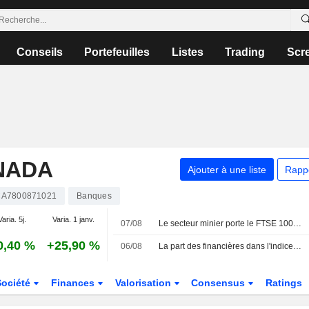
Conseils
Portefeuilles
Listes
Trading
Scr
NADA
Ajouter à une liste
Rapp
A7800871021
Banques
Varia. 5j.
Varia. 1 janv.
07/08
Le secteur minier porte le FTSE 100 porté par le rallye des métaux ; l'or progresse
0,40 %
+25,90 %
06/08
La part des financières dans l'indice de Toronto atteint un sommet de 8 ans face à l'envolée des valorisations bancaires
Société
Finances
Valorisation
Consensus
Ratings