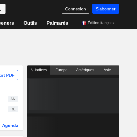
Connexion
S'abonner
eeners
Outils
Palmarès
Édition française
Indices
Europe
Amériques
Asie
ort PDF
AN
RE
Agenda
Secteur
Dérivés
Fonds et ETFs