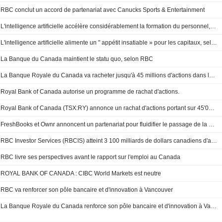
RBC conclut un accord de partenariat avec Canucks Sports & Entertainment
L'intelligence artificielle accélère considérablement la formation du personnel, selon Dave McKay (RBC)
L'intelligence artificielle alimente un " appétit insatiable » pour les capitaux, selon David McKay (RBC)
La Banque du Canada maintient le statu quo, selon RBC
La Banque Royale du Canada va racheter jusqu'à 45 millions d'actions dans le cadre d'une offre de rachat dans le cours normal des activités
Royal Bank of Canada autorise un programme de rachat d'actions.
Royal Bank of Canada (TSX:RY) annonce un rachat d'actions portant sur 45'000'000 de titres, soit 3.24% de son capital-actions émis.
FreshBooks et Ownr annoncent un partenariat pour fluidifier le passage de la constitution en société à la gestion financière des entrepreneurs canadiens
RBC Investor Services (RBCIS) atteint 3 100 milliards de dollars canadiens d'actifs sous administration au T2 2026, en hausse de 15% sur un an
RBC livre ses perspectives avant le rapport sur l'emploi au Canada
ROYAL BANK OF CANADA : CIBC World Markets est neutre
RBC va renforcer son pôle bancaire et d'innovation à Vancouver
La Banque Royale du Canada renforce son pôle bancaire et d'innovation à Vancouver