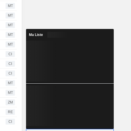
MT
MT
MT
MT
Ma Liste
MT
CI
CI
CI
MT
MT
ZM
RE
CI