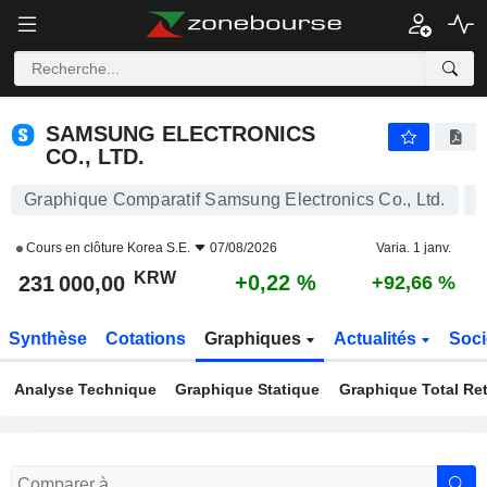
SAMSUNG ELECTRONICS CO., LTD.
231 000,00
₩
+0,22 %
SAMSUNG ELECTRONICS
CO., LTD.
Graphique Comparatif Samsung Electronics Co., Ltd.
Cours en clôture
Korea S.E.
07/08/2026
Varia. 1 janv.
KRW
+0,22 %
231 000,00
+92,66 %
Synthèse
Cotations
Graphiques
Actualités
Soci
Analyse Technique
Graphique Statique
Graphique Total Re