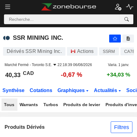
SSR MINING INC.
40,33
$
-0,67 %
SSR MINING INC.
Dérivés SSR Mining Inc.
Actions
SSRM
CA784
Marché Fermé -
Toronto S.E.
22:18:39 06/08/2026
Varia. 1 janv.
CAD
-0,67 %
40,33
+34,03 %
Synthèse
Cotations
Graphiques
Actualités
Soci
Tous
Warrants
Turbos
Produits de levier
Produits d'inv
Filtres
Produits Dérivés