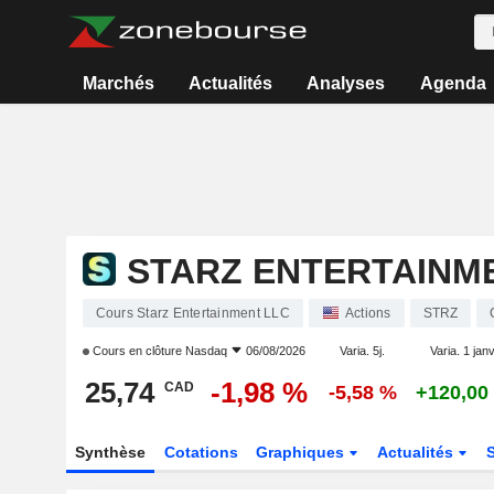
Marchés
Actualités
Analyses
Agenda
STARZ ENTERTAINM
Cours Starz Entertainment LLC
Actions
STRZ
Cours en clôture
Nasdaq
06/08/2026
Varia. 5j.
Varia. 1 janv
25,74
-1,98 %
CAD
-5,58 %
+120,00
Synthèse
Cotations
Graphiques
Actualités