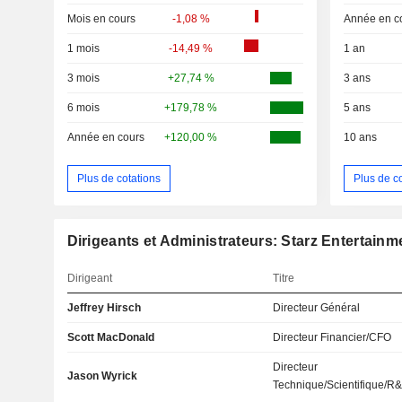
Mois en cours
-1,08 %
Année en c
1 mois
-14,49 %
1 an
3 mois
+27,74 %
3 ans
6 mois
+179,78 %
5 ans
Année en cours
+120,00 %
10 ans
Plus de cotations
Plus de c
Dirigeants et Administrateurs: Starz Entertain
Dirigeant
Titre
Jeffrey Hirsch
Directeur Général
Scott MacDonald
Directeur Financier/CFO
Directeur
Jason Wyrick
Technique/Scientifique/R