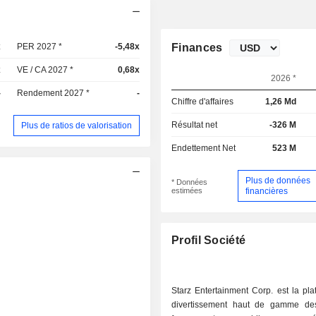
x
PER 2027 *
-5,48x
Finances
x
VE / CA 2027 *
0,68x
2026 *
-
Rendement 2027 *
-
Chiffre d'affaires
1,26 Md
Résultat net
-326 M
Plus de ratios de valorisation
Endettement Net
523 M
Plus de données
* Données
estimées
financières
Profil Société
Starz Entertainment Corp. est la pl
divertissement haut de gamme de