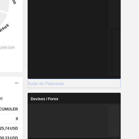
Suite du Palmarès
s
at
Devises / Forex
CUMULER
9
25,74
USD
30,33
USD