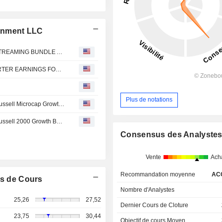
ainment LLC
STARZ AND CRUNCHYROLL ANNOUNCE NEW U.S. STREAMING BUNDLE AVAILABLE ON PRIME VIDEO; Offering Gives Fans Access to Premium Anime and STARZ Originals, Including the Finale of 'Power Book III: Raising Kanan'
Starz Entertainment LLC : TO RELEASE SECOND QUARTER EARNINGS FOR 2026 AND HOLD ANALYST AND INVESTOR CONFERENCE CALL BEFORE MARKET OPEN ON FRIDAY, AUGUST 7
Plus de notations
Starz Entertainment Corp.(NasdaqGS:STRZ) added to Russell Microcap Growth Benchmark Index
Starz Entertainment Corp.(NasdaqGS:STRZ) added to Russell 2000 Growth Benchmark
Consensus des Analyste
Vente
Ach
Recommandation moyenne
AC
s de Cours
Nombre d'Analystes
25,26
27,52
Dernier Cours de Cloture
23,75
30,44
Objectif de cours Moyen