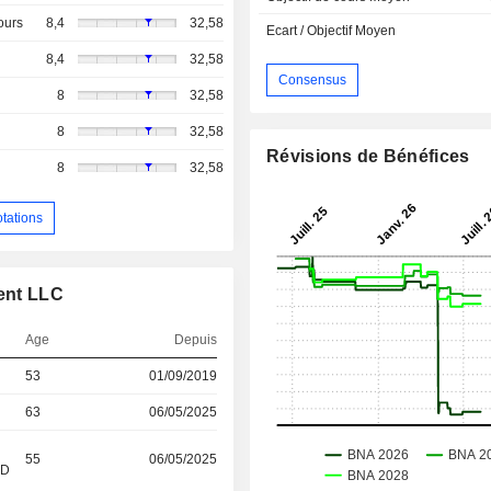
ours
8,4
32,58
Ecart / Objectif Moyen
8,4
32,58
Consensus
8
32,58
8
32,58
Révisions de Bénéfices
8
32,58
otations
ment LLC
Age
Depuis
53
01/09/2019
63
06/05/2025
55
06/05/2025
&D