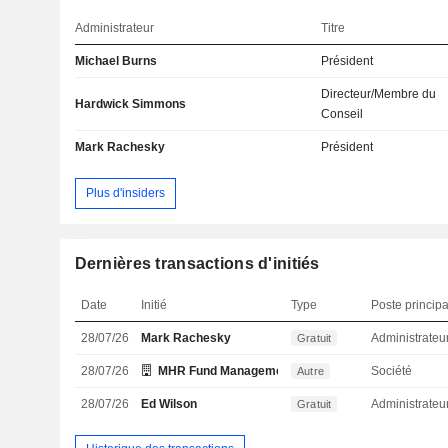
Administrateur
Titre
Michael Burns
Président
Directeur/Membre du
Hardwick Simmons
Conseil
Mark Rachesky
Président
Plus d'insiders
Dernières transactions d'initiés
Date
Initié
Type
Poste principa
28/07/26
Mark Rachesky
Administrateu
Gratuit
28/07/26
MHR Fund Management LLC /Private Equity/
Société
Autre
28/07/26
Ed Wilson
Administrateu
Gratuit