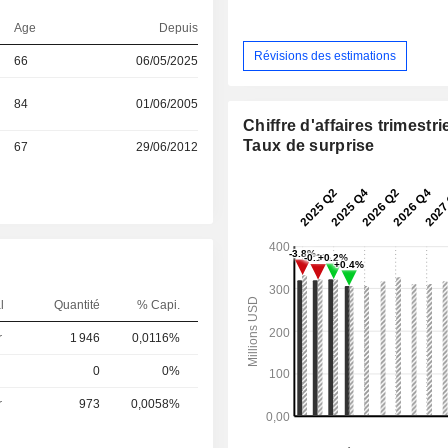
Age
Depuis
Révisions des estimations
66
06/05/2025
84
01/06/2005
Chiffre d'affaires trimestrie
Taux de surprise
67
29/06/2012
l
Quantité
% Capi.
r
1 946
0,0116%
0
0%
r
973
0,0058%