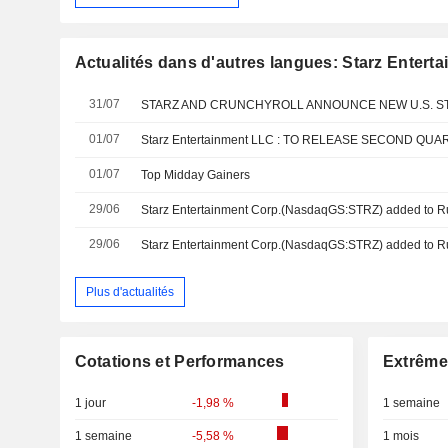
Actualités dans d'autres langues: Starz Entert
31/07
01/07
01/07
Top Midday Gainers
29/06
29/06
Plus d'actualités
Cotations et Performances
Extrême
1 jour
-1,98 %
1 semaine
1 semaine
-5,58 %
1 mois