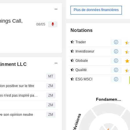
Plus de données financières
ings Call,
08/05
Notations
Trader
Investisseur
Globale
ainment LLC
Qualité
MT
ESG MSCI
 positive sur le titre
ZM
STARZ ENTERTAINMENT LLC : Deutsche Bank Securities n'est pas inspiré par le dossier
ZM
ZM
 son opinion neutre
ZM