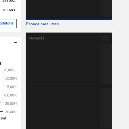
148 551
ent, la «
103 683
cotations
Espace mes listes
Palmarès