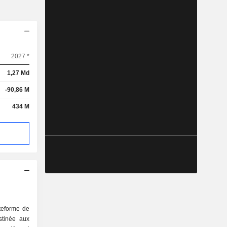
2027 *
1,27 Md
-90,86 M
434 M
ateforme de
stinée aux