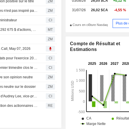
03/08/26
26,05 $CA
+0,12 %
 positive sur le titre
ZM
télécommunications (collectivem
31/07/26
26,02 $CA
-4,55 %
plateforme Starz »).
STARZ ENTERTAINMENT LLC : Deutsche Bank Securities n'est pas inspiré par le dossier
ZM
inistrateur
CI
Plus de 
Cours en clôture Nasdaq
Starz Entertainment Corp /cn/ : une dirigeante cède pour 292 675 $ d'actions, selon un document de la SEC
MT
ZM
Compte de Résultat et
s Call, May 07, 2026
Estimations
Starz Entertainment Corp. réitère ses prévisions de résultats pour l'exercice 2026
CI
Starz Entertainment Corp. publie ses résultats pour le premier trimestre clos le 31 mars 2026
CI
 son opinion neutre
ZM
neutre sur le dossier
ZM
Starz Entertainment Corp. annonce le départ à la retraite d'Audrey Lee, vice-présidente exécutive et directrice juridique, effectif au 1er mai 2026
CI
Starz Entertainment adopte un accord de droits de protection des actionnaires à durée limitée
RE