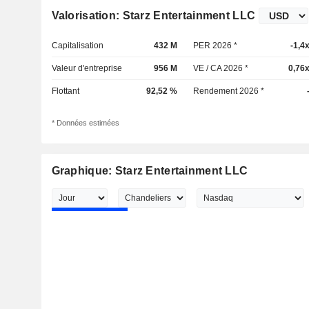
Valorisation: Starz Entertainment LLC
Capitalisation
432 M
PER 2026 *
-1,4
Valeur d'entreprise
956 M
VE / CA 2026 *
0,76
Flottant
92,52 %
Rendement 2026 *
* Données estimées
Graphique: Starz Entertainment LLC