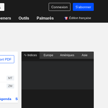
Connexion
S'abonner
eeners
Outils
Palmarès
Édition française
Indices
Europe
Amériques
Asie
ort PDF
MT
ZM
Agenda
Secteur