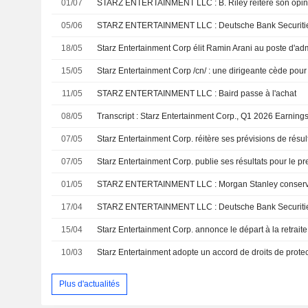
01/07
STARZ ENTERTAINMENT LLC : B. Riley réitère son opinion
05/06
18/05
Starz Entertainment Corp élit Ramin Arani au poste d'adm
15/05
11/05
STARZ ENTERTAINMENT LLC : Baird passe à l'achat
08/05
Transcript : Starz Entertainment Corp., Q1 2026 Earning
07/05
07/05
01/05
STARZ ENTERTAINMENT LLC : Morgan Stanley conserve
17/04
STARZ ENTERTAINMENT LLC : Deutsche Bank Securities 
15/04
10/03
Plus d'actualités