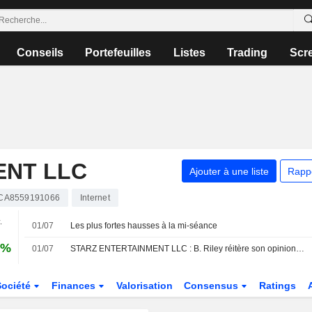
Conseils
Portefeuilles
Listes
Trading
Scr
ENT LLC
Ajouter à une liste
Rapp
CA8559191066
Internet
.
01/07
Les plus fortes hausses à la mi-séance
 %
01/07
STARZ ENTERTAINMENT LLC : B. Riley réitère son opinion positive sur le titre
Société
Finances
Valorisation
Consensus
Ratings