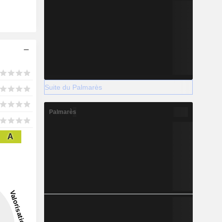
Suite du Palmarès
Palmarès
A