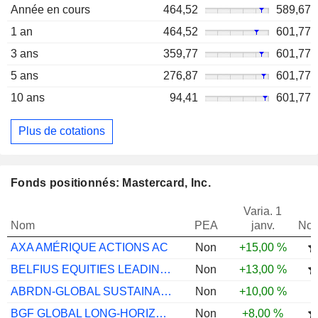
Année en cours
464,52
589,67
1 an
464,52
601,77
3 ans
359,77
601,77
5 ans
276,87
601,77
10 ans
94,41
601,77
Plus de cotations
Fonds positionnés: Mastercard, Inc.
Varia. 1
Nom
PEA
janv.
Not
AXA AMÉRIQUE ACTIONS AC
Non
+15,00 %
BELFIUS EQUITIES LEADING BRANDS C CAP
Non
+13,00 %
ABRDN-GLOBAL SUSTAINABLE EQTY A ACC USD
Non
+10,00 %
BGF GLOBAL LONG-HORIZON EQUITY A2
Non
+8,00 %