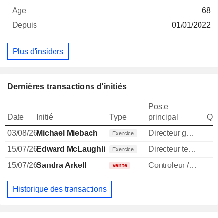
68
01/01/2022
Plus d'insiders
Dernières transactions d'initiés
Poste
Date
Initié
Type
principal
Qua
03/08/26
Michael Miebach
Directeur general
3
Exercice
15/07/26
Edward McLaughlin
Directeur technique
5
Exercice
15/07/26
Sandra Arkell
Controleur / auditeur
Vente
Historique des transactions