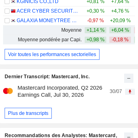
KGINICIS CO.,LTD
+0,81 %
+7,64 %
ACER CYBER SECURITY INC.
+0,30 %
+4,76 %
GALAXIA MONEYTREE CO., LTD.
-0,97 %
+20,09 %
-
Moyenne
+1,14 %
+6,04 %
-
Moyenne pondérée par Capi.
+0,98 %
-0,18 %
Voir toutes les performances sectorielles
Dernier Transcript: Mastercard, Inc.
Mastercard Incorporated, Q2 2026
30/07
Earnings Call, Jul 30, 2026
Plus de transcripts
Recommandations des Analystes: Mastercard,