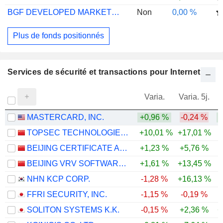
BGF DEVELOPED MARKETS SUST EQ ZI2
Non
0,00 %
Plus de fonds positionnés
Services de sécurité et transactions pour Internet
Varia.
Varia. 5j.
MASTERCARD, INC.
+0,96 %
-0,24 %
TOPSEC TECHNOLOGIES GROUP INC.
+10,01 %
+17,01 %
-
BEIJING CERTIFICATE AUTHORITY CO.,LTD.
+1,23 %
+5,76 %
-
BEIJING VRV SOFTWARE CORPORATION LIMITED
+1,61 %
+13,45 %
-
NHN KCP CORP.
-1,28 %
+16,13 %
-
FFRI SECURITY, INC.
-1,15 %
-0,19 %
-
SOLITON SYSTEMS K.K.
-0,15 %
+2,36 %
+