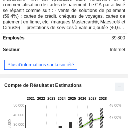
commercialisation de cartes de paiement. Le CA par activité
se répartit comme suit : - vente de solutions de paiement
(59,4%) : cartes de crédit, chèques de voyages, cartes de
paiement en ligne, etc. (marques Mastercard®, Maestro® et
Cirrus®) ; - prestations de services à valeur ajoutée (40,6%)
: prestations de conseil, d'assistance, de services
Employés
39 800
d'information, de gestion des réseaux partenaires, etc.
57,2% du CA est réalisé à l'international.
Secteur
Internet
Plus d'informations sur la société
Compte de Résultat et Estimations