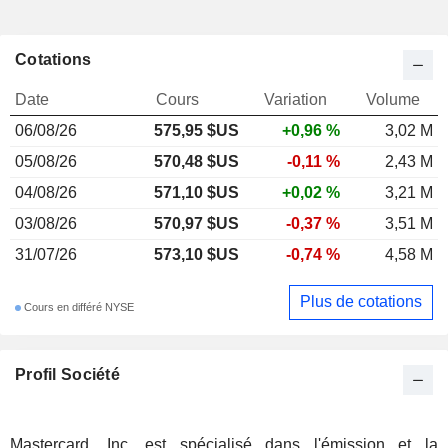
Cotations
Date
Cours
Variation
Volume
06/08/26
575,95 $US
+0,96 %
3,02 M
05/08/26
570,48 $US
-0,11 %
2,43 M
04/08/26
571,10 $US
+0,02 %
3,21 M
03/08/26
570,97 $US
-0,37 %
3,51 M
31/07/26
573,10 $US
-0,74 %
4,58 M
Plus de cotations
Cours en différé NYSE
Profil Société
Mastercard, Inc. est spécialisé dans l'émission et la