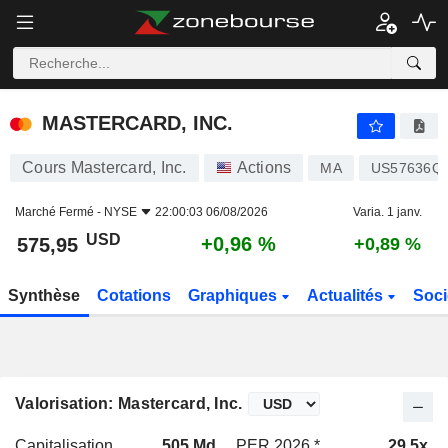
MASTERCARD, INC.
575,95
$
+0,96 %
MASTERCARD, INC.
Cours Mastercard, Inc.
Actions
MA
US57636Q
Marché Fermé -
NYSE
22:00:03 06/08/2026
Varia. 1 janv.
USD
+0,96 %
575,95
+0,89 %
Synthèse
Cotations
Graphiques
Actualités
Soci
Valorisation: Mastercard, Inc.
Capitalisation
505 Md
PER 2026 *
29,5x