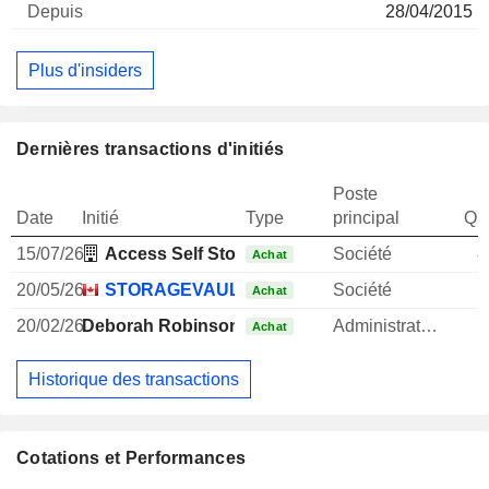
28/04/2015
Plus d'insiders
Dernières transactions d'initiés
Poste
Date
Initié
Type
principal
Qua
15/07/26
Access Self Storage, Inc. (Canada)
Société
8
Achat
20/05/26
STORAGEVAULT CANADA, INC.
Société
Achat
20/02/26
Deborah Robinson
Administrateur
Achat
Historique des transactions
Cotations et Performances