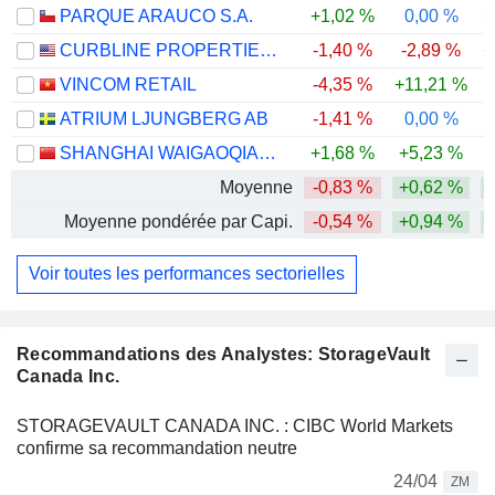
PARQUE ARAUCO S.A.
+1,02 %
0,00 %
+
CURBLINE PROPERTIES CORP.
-1,40 %
-2,89 %
+
VINCOM RETAIL
-4,35 %
+11,21 %
-
ATRIUM LJUNGBERG AB
-1,41 %
0,00 %
-
SHANGHAI WAIGAOQIAO FREE TRADE ZONE GROUP CO., LTD.
+1,68 %
+5,23 %
-
Moyenne
-0,83 %
+0,62 %
+
Moyenne pondérée par Capi.
-0,54 %
+0,94 %
+
Voir toutes les performances sectorielles
Recommandations des Analystes: StorageVault
Canada Inc.
STORAGEVAULT CANADA INC. : CIBC World Markets
confirme sa recommandation neutre
24/04
ZM