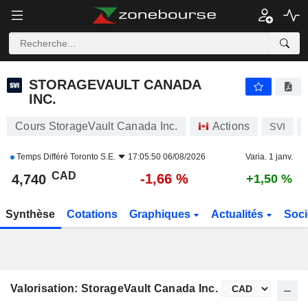
STORAGEVAULT CANADA INC.
4,740
$
-1,66 %
STORAGEVAULT CANADA
INC.
Cours StorageVault Canada Inc.
Actions
SVI
Temps Différé
Toronto S.E.
17:05:50 06/08/2026
Varia. 1 janv.
CAD
-1,66 %
4,740
+1,50 %
Synthèse
Cotations
Graphiques
Actualités
Soci
Valorisation: StorageVault Canada Inc.