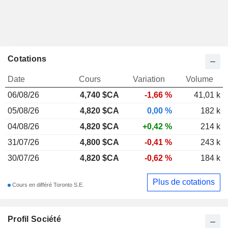
Cotations
Date
Cours
Variation
Volume
06/08/26
4,740
$CA
-1,66 %
41,01 k
05/08/26
4,820 $CA
0,00 %
182 k
04/08/26
4,820 $CA
+0,42 %
214 k
31/07/26
4,800 $CA
-0,41 %
243 k
30/07/26
4,820 $CA
-0,62 %
184 k
Plus de cotations
Cours en différé Toronto S.E.
Profil Société