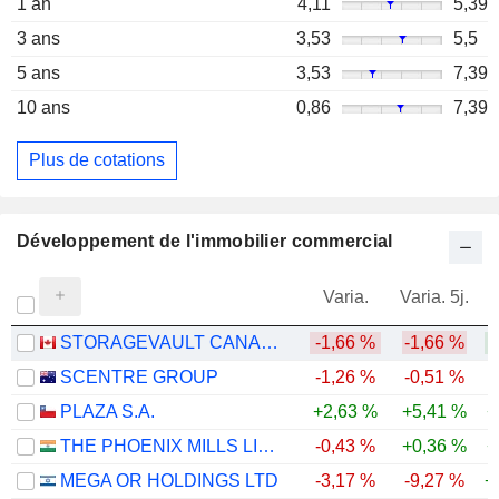
1 an
4,11
5,39
3 ans
3,53
5,5
5 ans
3,53
7,39
10 ans
0,86
7,39
Plus de cotations
Développement de l'immobilier commercial
Varia.
Varia. 5j.
STORAGEVAULT CANADA INC.
-1,66 %
-1,66 %
SCENTRE GROUP
-1,26 %
-0,51 %
PLAZA S.A.
+2,63 %
+5,41 %
+
THE PHOENIX MILLS LIMITED
-0,43 %
+0,36 %
+
MEGA OR HOLDINGS LTD
-3,17 %
-9,27 %
+