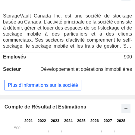
StorageVault Canada Inc. est une société de stockage
basée au Canada. L'activité principale de la société consiste
à détenir, gérer et louer des espaces de self-stockage et de
stockage mobile à des particuliers et à des clients
commerciaux. Ses secteurs d'activité comprennent le self-
stockage, le stockage mobile et les frais de gestion. Son
activité de stockage mobile est exploitée sous les marques
Employés
900
Cubeit, PUPS Containers et StorageVault Containers. Son
activité de gestion de l'information et des archives est
Secteur
Développement et opérations immobilières
exploitée sous la marque RecordXpress. Son activité de
stockage commercial et d’entreposage est exploitée sous la
marque FlexSpace Logistics. Elle possède et exploite plus
Plus d'informations sur la société
de 270 sites de stockage à travers le Canada. Elle détient
environ 237 de ces sites, ainsi que 5 000 unités de stockage
portables, représentant plus de 13,5 millions de pieds carrés
louables sur 785 acres de terrain. Elle fournit également des
Compte de Résultat et Estimations
solutions de stockage et de logistique de dernier kilomètre,
ainsi que des services professionnels de gestion des
documents, tels que le stockage de documents et de
supports, la numérisation et le déchiquetage.