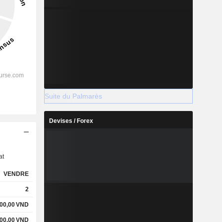
Suite du Palmarès
Devises / Forex
s
at
VENDRE
2
00,00
VND
000,00
VND