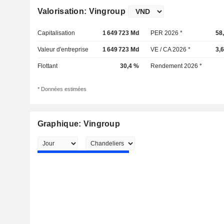
Valorisation: Vingroup
Capitalisation
1 649 723 Md
PER 2026 *
58
Valeur d'entreprise
1 649 723 Md
VE / CA 2026 *
3,
Flottant
30,4 %
Rendement 2026 *
* Données estimées
Graphique: Vingroup