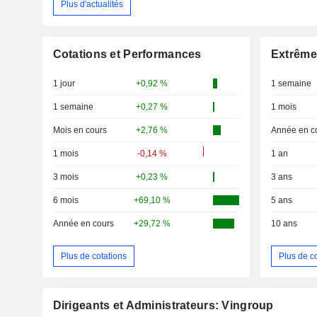
Plus d'actualités
Cotations et Performances
Extrême
1 jour
+0,92 %
1 semaine
1 semaine
+0,27 %
1 mois
Mois en cours
+2,76 %
Année en c
1 mois
-0,14 %
1 an
3 mois
+0,23 %
3 ans
6 mois
+69,10 %
5 ans
Année en cours
+29,72 %
10 ans
Plus de cotations
Plus de c
Dirigeants et Administrateurs: Vingroup