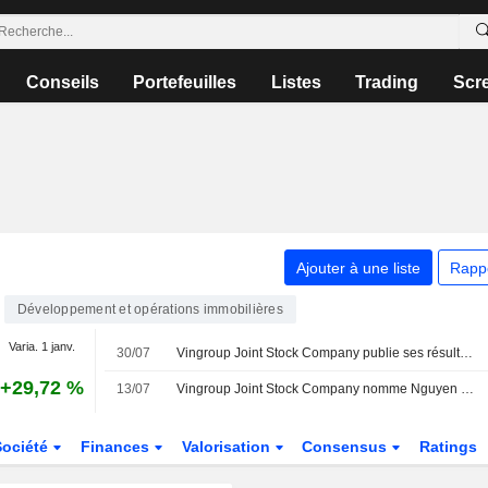
Conseils
Portefeuilles
Listes
Trading
Scr
Ajouter à une liste
Rapp
Développement et opérations immobilières
Varia. 1 janv.
30/07
Vingroup Joint Stock Company publie ses résultats pour le deuxième trimestre et le premier semestre clos le 30 juin 2026
+29,72 %
13/07
Vingroup Joint Stock Company nomme Nguyen Viet Quang au poste de Directeur général, à compter du 10 juillet 2026
Société
Finances
Valorisation
Consensus
Ratings