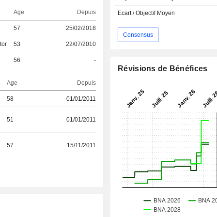
Age
Depuis
Ecart / Objectif Moyen
57
25/02/2018
Consensus
tor
53
22/07/2010
56
-
Révisions de Bénéfices
Age
Depuis
58
01/01/2011
51
01/01/2011
57
15/11/2011