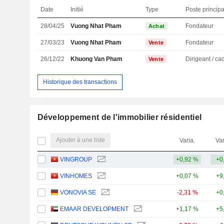
Date
Initié
Type
Poste principa
28/04/25
Vuong Nhat Pham
Fondateur
Achat
27/03/23
Vuong Nhat Pham
Fondateur
Vente
26/12/22
Khuong Van Pham
Vente
Historique des transactions
Développement de l'immobilier résidentiel
Ajouter à une liste
Varia.
Var
VINGROUP
+0,92 %
+0
VINHOMES
+0,07 %
+9
VONOVIA SE
-2,31 %
+0
EMAAR DEVELOPMENT
+1,17 %
+5