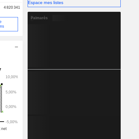
Espace mes listes
4 820 341
Palmarès
e
ons