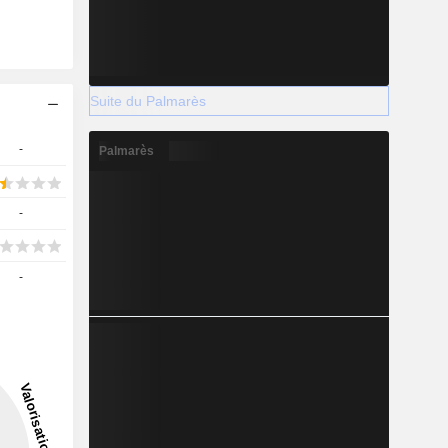
Suite du Palmarès
-
Palmarès
-
-