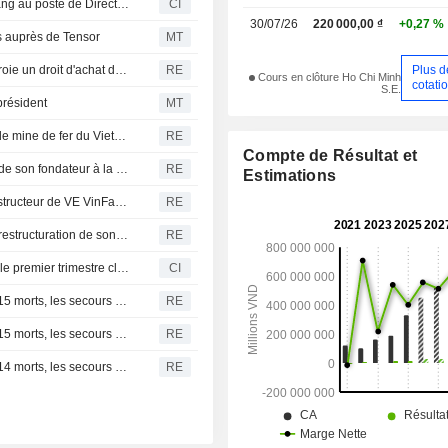
Vingroup Joint Stock Company nomme Nguyen Viet Quang au poste de Directeur général, à compter du 10 juillet 2026
CI
30/07/26
220 000,00 ₫
+0,27 %
s auprès de Tensor
MT
Plus d
Le conseil d'administration du vietnamien Vingroup s'octroie un droit d'achat dans les filiales de transport et d'énergie de son président
RE
Cours en clôture Ho Chi Minh
cotati
S.E.
résident
MT
Le sidérurgiste Hoa Phat souhaite exploiter la plus grande mine de fer du Vietnam
RE
Compte de Résultat et
Le constructeur vietnamien de VE VinFast nomme le fils de son fondateur à la présidence
RE
Estimations
Le transfert de 7 milliards de dollars de dettes par le constructeur de VE VinFast suscite l'inquiétude
RE
Le constructeur vietnamien de VE VinFast annonce une restructuration de son capital
RE
Vingroup Joint Stock Company publie ses résultats pour le premier trimestre clos le 31 mars 2026
CI
Indonésie : le bilan de la collision ferroviaire s'alourdit à 15 morts, les secours achèvent l'evacuation
RE
Indonésie : le bilan de la collision ferroviaire s'alourdit à 15 morts, les secours achèvent l'evacuation
RE
Indonésie : le bilan de la collision ferroviaire s'alourdit à 14 morts, les secours achèvent l'evacuation
RE