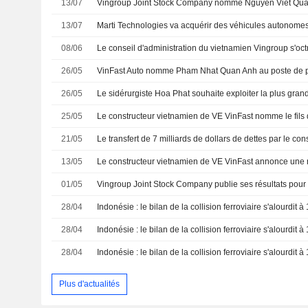
13/07
13/07
Marti Technologies va acquérir des véhicules autonome
08/06
26/05
VinFast Auto nomme Pham Nhat Quan Anh au poste de p
26/05
25/05
21/05
13/05
01/05
28/04
28/04
28/04
Plus d'actualités