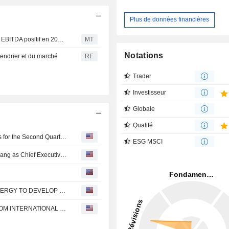
Plus de données financières
VinFast table sur une marge brute positive fin 2027 et un EBITDA positif en 2028, selon Wedbush
MT
Notations
lendrier et du marché
RE
Trader
Investisseur
Globale
Qualité
Vingroup Joint Stock Company Reports Earnings Results for the Second Quarter and Six Months Ended June 30, 2026
ESG MSCI
Vingroup Joint Stock Company Appoints Nguyen Viet Quang as Chief Executive Officer, Effective July 10, 2026
Vingroup : VINENERGO PARTNERS WITH SUNASIA ENERGY TO DEVELOP SOLAR-ON-WATER PROJECTS INTEGRATED WITH AQUACULTURE IN THE PHILIPPINES
Vingroup : VINPEARL SECURES USD 255 MILLION FROM INTERNATIONAL INVESTORS, AFFIRMING LONG-TERM GROWTH PROSPECTS