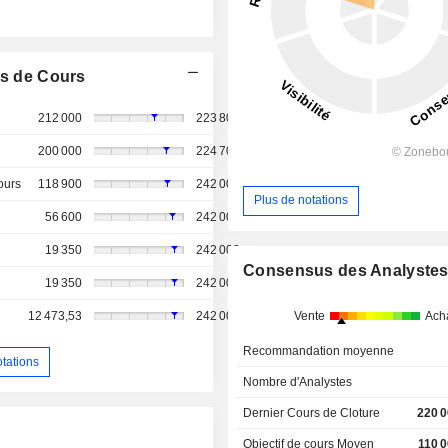
s de Cours
212 000
223 800
200 000
224 700
ours
118 900
242 000
Plus de notations
56 600
242 000
19 350
242 000
Consensus des Analyste
19 350
242 000
12 473,53
242 000
Vente
Ach
Recommandation moyenne
otations
Nombre d'Analystes
Dernier Cours de Cloture
220 0
Objectif de cours Moyen
110 