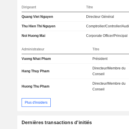
Dirigeant
Titre
Quang Viet Nguyen
Directeur Général
Thu Hien Thi Nguyen
Comptroller/Controller/Audi
Noi Huong Mai
Corporate Officer/Principal
Administrateur
Titre
Vuong Nhat Pham
Président
Directeur/Membre du
Hang Thuy Pham
Conseil
Directeur/Membre du
Huong Thu Pham
Conseil
Plus d'insiders
Dernières transactions d'initiés