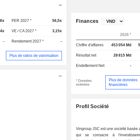
,6x
PER 2027 *
56,5x
Finances
64x
VE / CA 2027 *
3,15x
2026 *
-
Rendement 2027 *
-
Chiffre d'affaires
453 054 Md
Résultat net
28 815 Md
Plus de ratios de valorisation
Endettement Net
-
Plus de données
* Données
estimées
financières
Profil Société
Vingroup JSC est une société basée 
qui se consacre à l'investisse