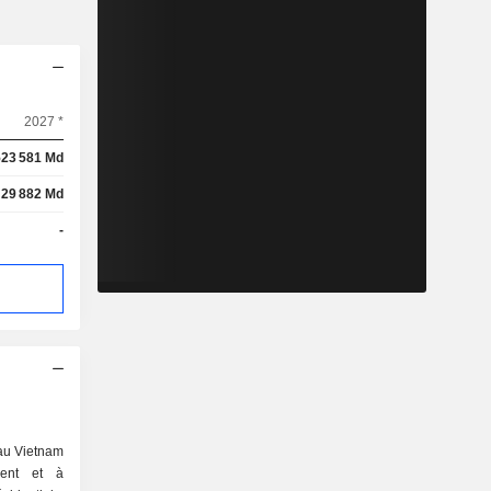
2027 *
523 581 Md
29 882 Md
-
au Vietnam
ment et à