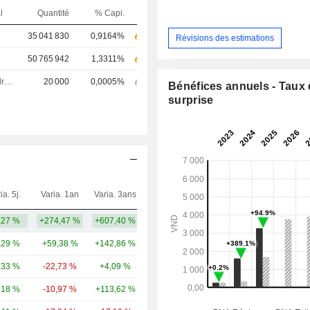
l
Quantité
% Capi.
35 041 830
0,9164%
Révisions des estimations
50 765 942
1,3311%
Dirigeant / cadre principal
20 000
0,0005%
Bénéfices annuels - Taux
surprise
ia. 5j.
Varia. 1an
Varia. 3ans
Capi.($)
,27 %
+274,47 %
+607,40 %
62,25 Md
,29 %
+59,38 %
+142,86 %
23,91 Md
,33 %
-22,73 %
+4,09 %
21,14 Md
,18 %
-10,97 %
+113,62 %
14,85 Md