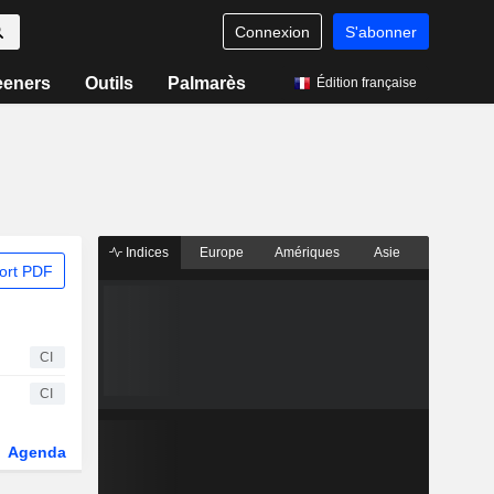
Connexion
S'abonner
eeners
Outils
Palmarès
Édition française
Indices
Europe
Amériques
Asie
ort PDF
CI
CI
Agenda
Secteur
Fonds et ETFs