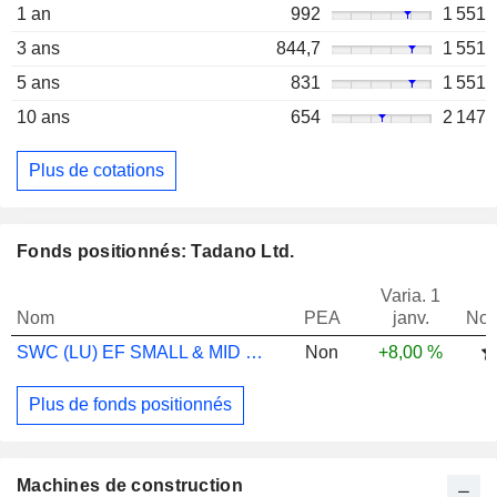
1 an
992
1 551
3 ans
844,7
1 551
5 ans
831
1 551
10 ans
654
2 147
Plus de cotations
Fonds positionnés: Tadano Ltd.
Varia. 1
Nom
PEA
janv.
Not
SWC (LU) EF SMALL & MID CAPS JPN DT
Non
+8,00 %
Plus de fonds positionnés
Machines de construction