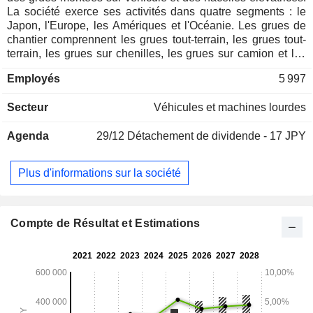
La société exerce ses activités dans quatre segments : le
Japon, l'Europe, les Amériques et l'Océanie. Les grues de
chantier comprennent les grues tout-terrain, les grues tout-
terrain, les grues sur chenilles, les grues sur camion et les
véhicules rail-route. Les grues montées sur véhicule
Employés
5 997
comprennent les grues de manutention, les transporteurs de
véhicules et les véhicules rail-route. Les plates-formes
Secteur
Véhicules et machines lourdes
élévatrices comprennent les plates-formes élévatrices, les
véhicules de forage et de pose de poteaux, les véhicules
Agenda
29/12
Détachement de dividende - 17 JPY
surélevés d'inspection des routes et des ponts, les véhicules
rail-route et les véhicules d'éclairage. Les autres activités
comprennent les pièces détachées, les réparations, les
Plus d'informations sur la société
véhicules d'occasion et les élévateurs.
Compte de Résultat et Estimations