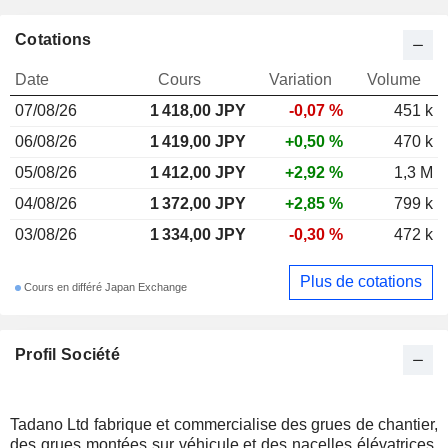
Cotations
Date
Cours
Variation
Volume
07/08/26
1 418,00 JPY
-0,07 %
451 k
06/08/26
1 419,00 JPY
+0,50 %
470 k
05/08/26
1 412,00 JPY
+2,92 %
1,3 M
04/08/26
1 372,00 JPY
+2,85 %
799 k
03/08/26
1 334,00 JPY
-0,30 %
472 k
Plus de cotations
Cours en différé Japan Exchange
Profil Société
Tadano Ltd fabrique et commercialise des grues de chantier,
des grues montées sur véhicule et des nacelles élévatrices.