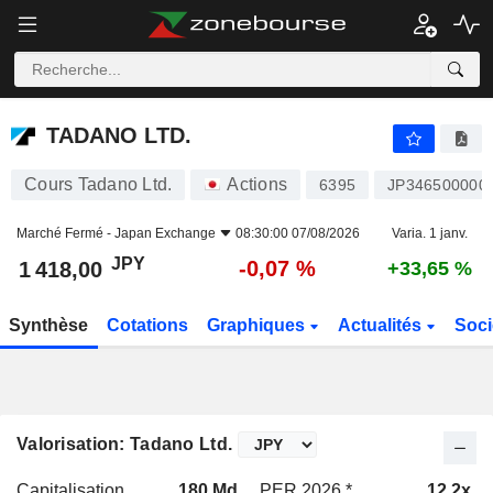
TADANO LTD.
1 418,00
¥
-0,07 %
TADANO LTD.
Cours Tadano Ltd.
Actions
6395
JP346500000
Marché Fermé -
Japan Exchange
08:30:00 07/08/2026
Varia. 1 janv.
JPY
-0,07 %
1 418,00
+33,65 %
Synthèse
Cotations
Graphiques
Actualités
Soci
Valorisation: Tadano Ltd.
Capitalisation
180 Md
PER 2026 *
12,2x