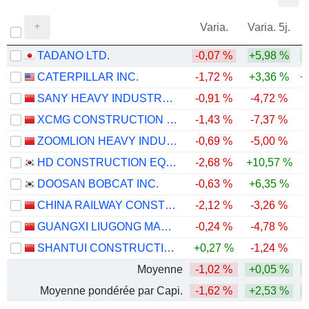
Varia.
Varia. 5j.
TADANO LTD.
-0,07 %
+5,98 %
+
CATERPILLAR INC.
-1,72 %
+3,36 %
+
SANY HEAVY INDUSTRY CO.,LTD
-0,91 %
-4,72 %
XCMG CONSTRUCTION MACHINERY CO., LTD.
-1,43 %
-7,37 %
ZOOMLION HEAVY INDUSTRY SCIENCE AND TECHNOLOGY CO., LTD.
-0,69 %
-5,00 %
HD CONSTRUCTION EQUIPMENT CO., LTD.
-2,68 %
+10,57 %
+
DOOSAN BOBCAT INC.
-0,63 %
+6,35 %
+
CHINA RAILWAY CONSTRUCTION HEAVY INDUSTRY CORPORATION LIMITED
-2,12 %
-3,26 %
-
GUANGXI LIUGONG MACHINERY CO., LTD.
-0,24 %
-4,78 %
-
SHANTUI CONSTRUCTION MACHINERY CO., LTD.
+0,27 %
-1,24 %
+
Moyenne
-1,02 %
+0,05 %
+
Moyenne pondérée par Capi.
-1,62 %
+2,53 %
+