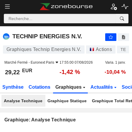
TECHNIP ENERGIES N.V.
29,22
€
-1,42 %
TECHNIP ENERGIES N.V.
Graphiques Technip Energies N.V.
Actions
TE
Marché Fermé -
Euronext Paris
17:55:00 07/08/2026
Varia. 1 janv.
EUR
-1,42 %
29,22
-10,04 %
Synthèse
Cotations
Graphiques
Actualités
Soci
Analyse Technique
Graphique Statique
Graphique Total Re
Graphique: Analyse Technique