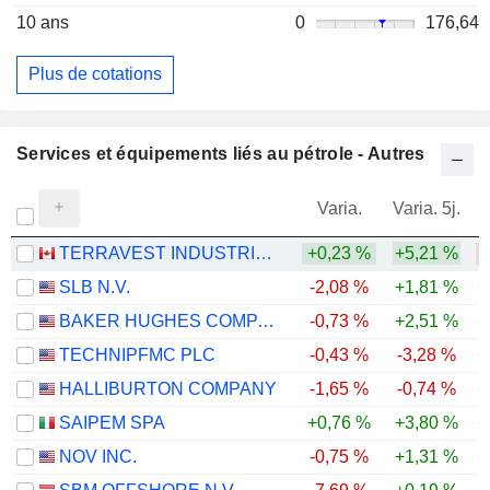
10 ans
0
176,64
Plus de cotations
Services et équipements liés au pétrole - Autres
Varia.
Varia. 5j.
TERRAVEST INDUSTRIES INC.
+0,23 %
+5,21 %
-
SLB N.V.
-2,08 %
+1,81 %
+
BAKER HUGHES COMPANY
-0,73 %
+2,51 %
+
TECHNIPFMC PLC
-0,43 %
-3,28 %
+
HALLIBURTON COMPANY
-1,65 %
-0,74 %
+
SAIPEM SPA
+0,76 %
+3,80 %
+
NOV INC.
-0,75 %
+1,31 %
+