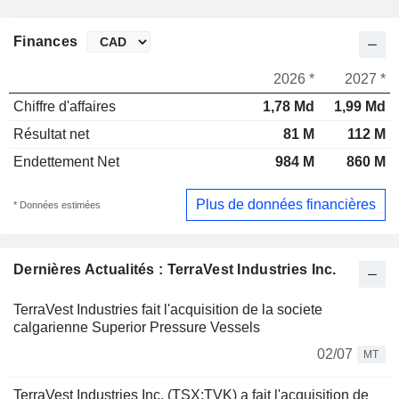
Finances
2026 *
2027 *
Chiffre d'affaires
1,78 Md
1,99 Md
Résultat net
81 M
112 M
Endettement Net
984 M
860 M
Plus de données financières
* Données estimées
Dernières Actualités : TerraVest Industries Inc.
TerraVest Industries fait l'acquisition de la societe
calgarienne Superior Pressure Vessels
02/07
MT
TerraVest Industries Inc. (TSX:TVK) a fait l'acquisition de