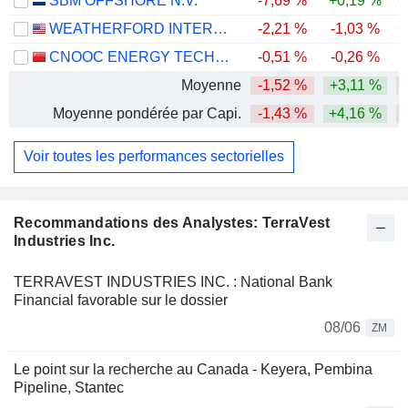
SBM OFFSHORE N.V.
-7,69 %
+0,19 %
+
WEATHERFORD INTERNATIONAL PLC
-2,21 %
-1,03 %
+
CNOOC ENERGY TECHNOLOGY & SERVICES LIMITED
-0,51 %
-0,26 %
Moyenne
-1,52 %
+3,11 %
+
Moyenne pondérée par Capi.
-1,43 %
+4,16 %
+
Voir toutes les performances sectorielles
Recommandations des Analystes: TerraVest
Industries Inc.
TERRAVEST INDUSTRIES INC. : National Bank
Financial favorable sur le dossier
08/06
ZM
Le point sur la recherche au Canada - Keyera, Pembina
Pipeline, Stantec