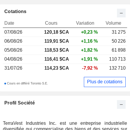
Cotations
Date
Cours
Variation
Volume
07/08/26
120,18
$CA
+0,23 %
31 275
06/08/26
119,91 $CA
+1,16 %
50 226
05/08/26
118,53 $CA
+1,82 %
61 898
04/08/26
116,41 $CA
+1,91 %
110 713
31/07/26
114,23 $CA
-7,92 %
132 710
Plus de cotations
Cours en différé Toronto S.E.
Profil Société
TerraVest Industries Inc. est une entreprise industrielle
diversifiée qui commercialise des biens et des services sur