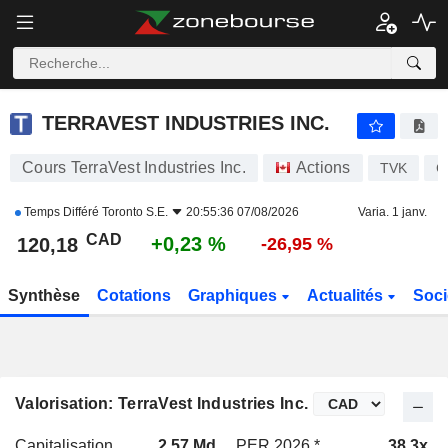
TERRAVEST INDUSTRIES INC.
120,18
$
+0,23 %
TERRAVEST INDUSTRIES INC.
Cours TerraVest Industries Inc.
Actions
TVK
C
Temps Différé
Toronto S.E.
20:55:36 07/08/2026
Varia. 1 janv.
CAD
+0,23 %
120,18
-26,95 %
Synthèse
Cotations
Graphiques
Actualités
Soci
Valorisation: TerraVest Industries Inc.
Capitalisation
2,57 Md
PER 2026 *
38,3x