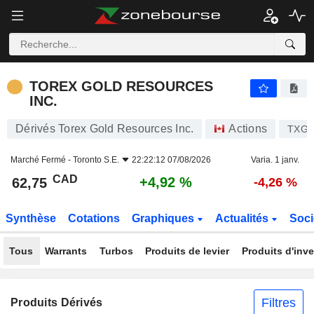
TOREX GOLD RESOURCES INC.
62,75
$
+4,92 %
TOREX GOLD RESOURCES
INC.
Dérivés Torex Gold Resources Inc.
Actions
TXG
Marché Fermé -
Toronto S.E.
22:22:12 07/08/2026
Varia. 1 janv.
CAD
+4,92 %
62,75
-4,26 %
Synthèse
Cotations
Graphiques
Actualités
Soci
Tous
Warrants
Turbos
Produits de levier
Produits d'inv
Filtres
Produits Dérivés