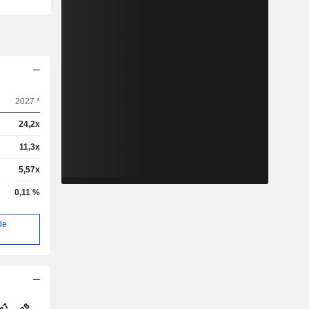
2027 *
24,2x
11,3x
5,57x
0,11 %
de