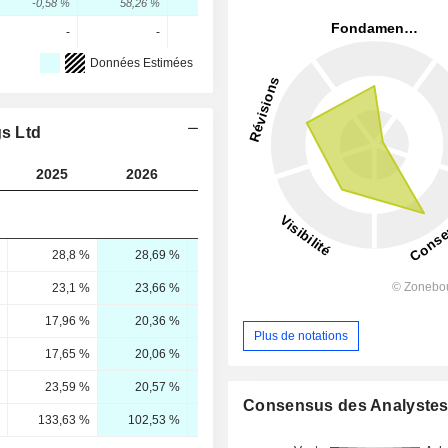
-0,58 %
58,26 %
26,78 %
-
-
-
Données Estimées
gs Ltd
2025
2026
2027
2028
28,8 %
28,69 %
29,81 %
30,43 %
23,1 %
23,66 %
25,17 %
25,84 %
17,96 %
20,36 %
22,47 %
23,83 %
Plus de notations
17,65 %
20,06 %
22,09 %
23,34 %
23,59 %
20,57 %
27,16 %
30,53 %
Consensus des Analyste
133,63 %
102,53 %
122,95 %
130,82 %