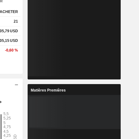
at
ACHETER
21
05,79
USD
05,15
USD
-0,60 %
Matières Premières