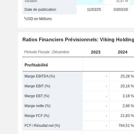
Variation
-
31,67 %
Date de publication
11/03/25
03/03/26
1
USD en Millions
Ratios Financiers Prévisionnels: Viking Holdin
2023
2024
Période Fiscale : Décembre
Profitabilité
Marge EBITDA (%)
-
25,28 %
Marge EBIT (%)
-
20,16 %
Marge EBT (%)
-
3,18 %
Marge nette (%)
-
2,86 %
Marge FCF (%)
-
21,83 %
FCF / Résultat net (%)
-
764,51 %