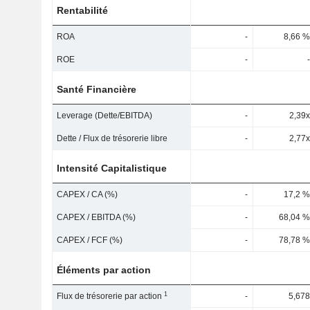
Rentabilité
ROA
-
8,66 %
ROE
-
-
Santé Financière
Leverage (Dette/EBITDA)
-
2,39x
Dette / Flux de trésorerie libre
-
2,77x
Intensité Capitalistique
CAPEX / CA (%)
-
17,2 %
CAPEX / EBITDA (%)
-
68,04 %
CAPEX / FCF (%)
-
78,78 %
Éléments par action
1
Flux de trésorerie par action
-
5,678