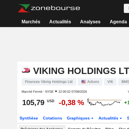
Marchés
Actualités
Analyses
Agenda
VIKING HOLDINGS L
Finances Viking Holdings Ltd
Actions
VIK
BMG
Marché Fermé -
NYSE
22:00:02 07/08/2026
V
105,79
-0,38 %
USD
+
Synthèse
Cotations
Graphiques
Actualités