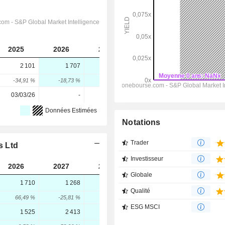
2025
2026
2027
2028
2 101
1 707
2 269
2 628
-34,91 %
-18,73 %
32,92 %
15,82 %
03/03/26
-
-
-
Données Estimées
Notations
Trader
s Ltd
Investisseur
2026
2027
2028
Globale
1 710
1 268
1 413
Qualité
66,49 %
-25,81 %
11,42 %
ESG MSCI
1 525
2 413
3 059