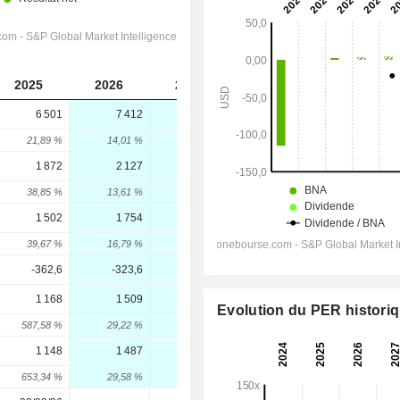
2025
2026
2027
2028
6 501
7 412
8 883
10 018
21,89 %
14,01 %
19,84 %
12,78 %
1 872
2 127
2 648
3 049
38,85 %
13,61 %
24,52 %
15,13 %
1 502
1 754
2 236
2 589
39,67 %
16,79 %
27,52 %
15,76 %
-362,6
-323,6
-351,7
-349,6
1 168
1 509
1 996
2 387
Evolution du PER histori
587,58 %
29,22 %
32,25 %
19,62 %
1 148
1 487
1 962
2 338
653,34 %
29,58 %
31,97 %
19,16 %