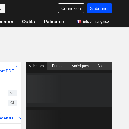
Connexion
S'abonner
eeners
Outils
Palmarès
Édition française
Indices
Europe
Amériques
Asie
ort PDF
MT
CI
Agenda
Secteur
Dérivés