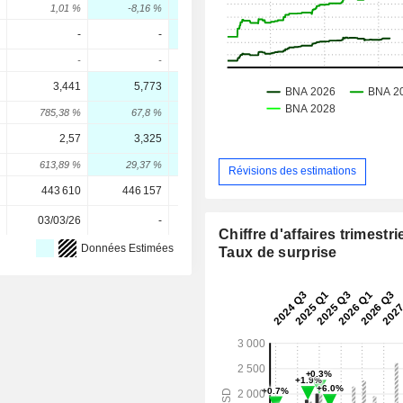
1,01 %
-8,16 %
30,8 %
-0,86 %
-
-
0,1126
-
-
-
-
-
3,441
5,773
9,366
13,18
785,38 %
67,8 %
62,23 %
40,77 %
2,57
3,325
4,379
5,284
613,89 %
29,37 %
31,71 %
20,66 %
Révisions des estimations
443 610
446 157
446 157
446 157
03/03/26
-
-
-
Chiffre d'affaires trimestrie
Données Estimées
Taux de surprise