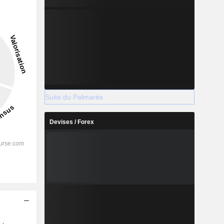
Suite du Palmarès
Devises / Forex
s