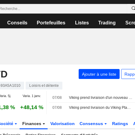
Conseils
Portefeuilles
Listes
Trading
Scr
TD
Ajouter à une liste
Rapp
93A5A1010
Loisirs et détente
aria. 5j.
Varia. 1 janv.
07/08
Viking prend livraison d'un nouveau navire fluvial et renforce sa flotte sur le Nil
1,38 %
+48,14 %
07/08
Viking prend livraison du Viking Ptah, son nouveau navire en Égypte
Société
Finances
Valorisation
Consensus
Ratings