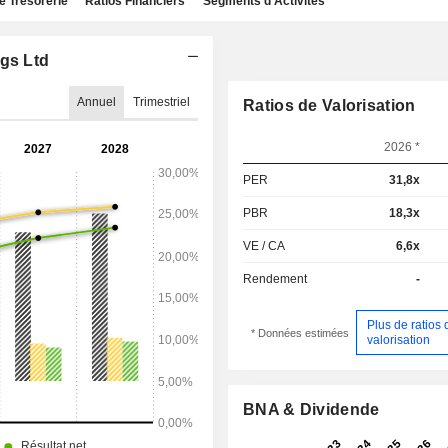
e Trésorerie
Ratios Financiers
Segments d'Activités
ngs Ltd
Annuel
Trimestriel
Ratios de Valorisation
2026 *
PER
31,8x
PBR
18,3x
VE / CA
6,6x
Rendement
-
Plus de ratios 
* Données estimées
valorisation
BNA & Dividende