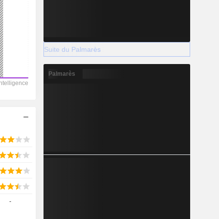
Suite du Palmarès
Palmarès
-