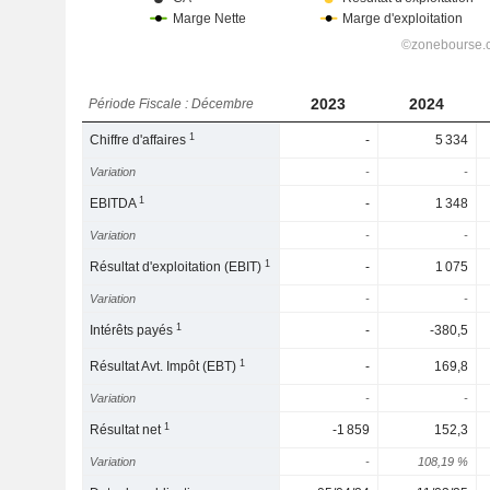
2023
2024
Période Fiscale : Décembre
1
Chiffre d'affaires
-
5 334
Variation
-
-
1
EBITDA
-
1 348
Variation
-
-
1
Résultat d'exploitation (EBIT)
-
1 075
Variation
-
-
1
Intérêts payés
-
-380,5
1
Résultat Avt. Impôt (EBT)
-
169,8
Variation
-
-
1
Résultat net
-1 859
152,3
Variation
-
108,19 %