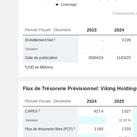
2023
2024
Période Fiscale : Décembre
1
Endettement Net
-
3 228
Variation
-
-
Date de publication
05/04/24
11/03/25
1
USD en Millions
Flux de Trésorerie Prévisionnel: Viking Holding
2024
2025
Période Fiscale : Décembre
1
CAPEX
917,4
1 027
Variation
-
11,93 %
1
Flux de trésorerie libre (FCF)
1 165
1 533