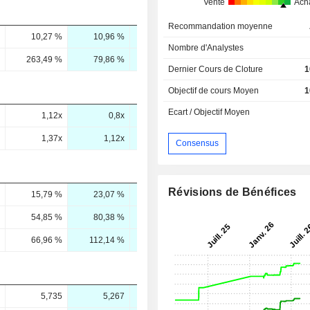
Vente
Ach
Recommandation moyenne
10,27 %
10,96 %
12,15 %
-
Nombre d'Analystes
263,49 %
79,86 %
60,76 %
64,15 %
Dernier Cours de Cloture
1
Objectif de cours Moyen
1
Ecart / Objectif Moyen
1,12x
0,8x
0,86x
0,86x
1,37x
1,12x
0,94x
0,86x
Consensus
Révisions de Bénéfices
15,79 %
23,07 %
14,28 %
14,11 %
54,85 %
80,38 %
47,89 %
46,35 %
66,96 %
112,14 %
52,57 %
46,2 %
5,735
5,267
6,889
6,83