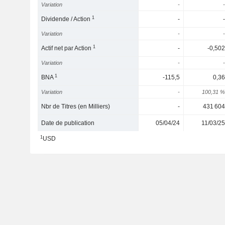
Variation
-
-
1
Dividende / Action
-
-
Variation
-
-
1
Actif net par Action
-
-0,502
Variation
-
-
1
BNA
-115,5
0,36
Variation
-
100,31 %
Nbr de Titres (en Milliers)
-
431 604
Date de publication
05/04/24
11/03/25
1
USD