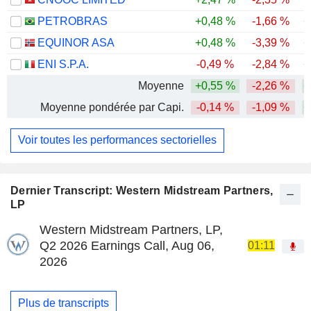
PETROBRAS
+0,48 %
-1,66 %
+
EQUINOR ASA
+0,48 %
-3,39 %
+
ENI S.P.A.
-0,49 %
-2,84 %
+
Moyenne
+0,55 %
-2,26 %
+
Moyenne pondérée par Capi.
-0,14 %
-1,09 %
+
Voir toutes les performances sectorielles
Dernier Transcript: Western Midstream Partners,
LP
Western Midstream Partners, LP,
Q2 2026 Earnings Call, Aug 06,
01:11
2026
Plus de transcripts