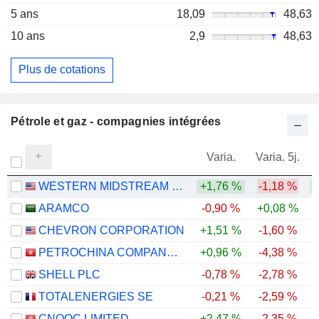
5 ans
18,09
48,63
10 ans
2,9
48,63
Plus de cotations
Pétrole et gaz - compagnies intégrées
Varia.
Varia. 5j.
WESTERN MIDSTREAM PARTNERS, LP
+1,76 %
-1,18 %
+
ARAMCO
-0,90 %
+0,08 %
CHEVRON CORPORATION
+1,51 %
-1,60 %
+
PETROCHINA COMPANY LIMITED
+0,96 %
-4,38 %
+
SHELL PLC
-0,78 %
-2,78 %
+
TOTALENERGIES SE
-0,21 %
-2,59 %
+
CNOOC LIMITED
+2,47 %
-2,35 %
+