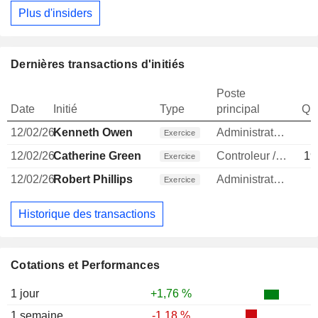
Plus d'insiders
Dernières transactions d'initiés
Poste
Date
Initié
Type
principal
Qua
12/02/26
Kenneth Owen
Administrateur
1
Exercice
12/02/26
Catherine Green
Controleur / auditeur
19
Exercice
12/02/26
Robert Phillips
Administrateur
1
Exercice
Historique des transactions
Cotations et Performances
1 jour
+1,76 %
1 semaine
-1,18 %