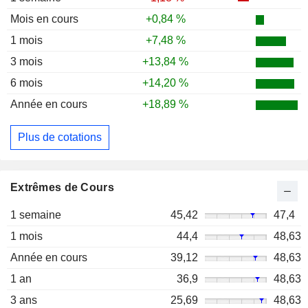
Mois en cours
+0,84 %
1 mois
+7,48 %
3 mois
+13,84 %
6 mois
+14,20 %
Année en cours
+18,89 %
Plus de cotations
Extrêmes de Cours
1 semaine
45,42
47,4
1 mois
44,4
48,63
Année en cours
39,12
48,63
1 an
36,9
48,63
3 ans
25,69
48,63