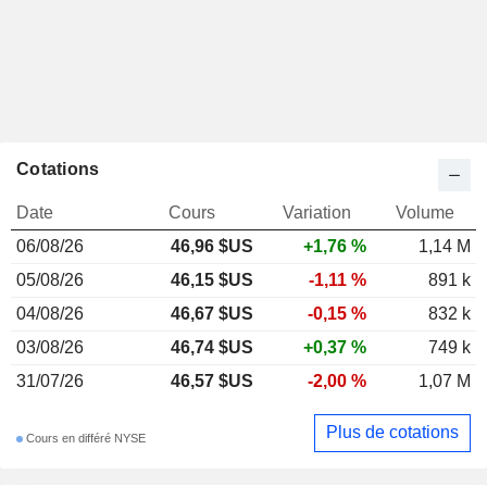
Cotations
Date
Cours
Variation
Volume
06/08/26
46,96 $US
+1,76 %
1,14 M
05/08/26
46,15 $US
-1,11 %
891 k
04/08/26
46,67 $US
-0,15 %
832 k
03/08/26
46,74 $US
+0,37 %
749 k
31/07/26
46,57 $US
-2,00 %
1,07 M
Plus de cotations
Cours en différé NYSE