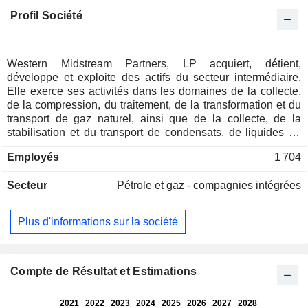
Profil Société
Western Midstream Partners, LP acquiert, détient,
développe et exploite des actifs du secteur intermédiaire.
Elle exerce ses activités dans les domaines de la collecte,
de la compression, du traitement, de la transformation et du
transport de gaz naturel, ainsi que de la collecte, de la
stabilisation et du transport de condensats, de liquides de
gaz naturel (LGN) et de pétrole brut, et de la collecte et de
Employés
1 704
l’élimination des eaux de production. Ses principaux actifs
fournissent des services à des clients situés dans le bassin
Secteur
Pétrole et gaz - compagnies intégrées
du Delaware, dans l’ouest du Texas et au Nouveau-
Mexique, dans le bassin DJ, au nord-est du Colorado, et
dans le bassin de Powder River, au nord-est du Wyoming.
Plus d'informations sur la société
D'autres actifs et investissements se trouvent dans le sud du
Texas, en Utah et dans le sud-ouest du Wyoming. En sa
qualité de transformateur de gaz naturel, la société achète et
vend également du gaz naturel, des LGN et des condensats
Compte de Résultat et Estimations
pour son propre compte et pour celui de ses clients dans le
cadre de certains contrats de traitement du gaz. Ses filiales