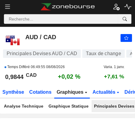
AUD / CAD
0,9844
$
+0,02 %
AUD / CAD
Principales Devises AUD / CAD
Taux de change
A
Temps Différé
06:49:55 08/08/2026
Varia. 1 janv.
CAD
+0,02 %
0,9844
+7,61 %
Synthèse
Cotations
Graphiques
Actualités
Déri
Analyse Technique
Graphique Statique
Principales Devises