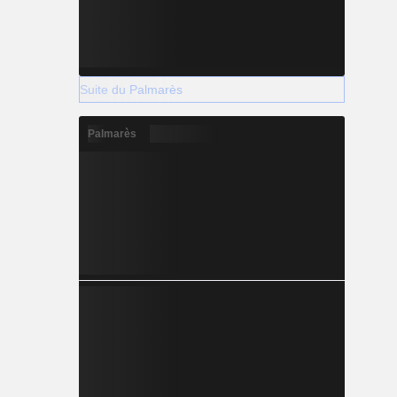
Suite du Palmarès
Palmarès