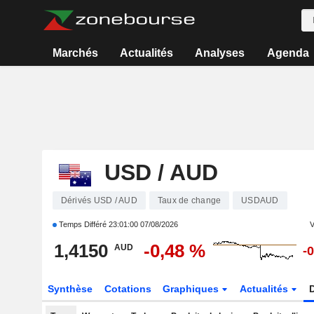
Marchés
Actualités
Analyses
Agenda
USD / AUD
Dérivés USD / AUD
Taux de change
USDAUD
Temps Différé
23:01:00 07/08/2026
V
1,4150
-0,48 %
AUD
-
Synthèse
Cotations
Graphiques
Actualités