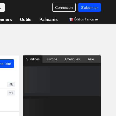
Connexion
S'abonner
eeners
Outils
Palmarès
Édition française
Indices
Europe
Amériques
Asie
ne liste
RE
MT