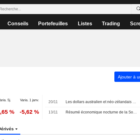
Conseils
Portefeuilles
Listes
Trading
Scr
Ajouter à u
aria. 5j.
Varia. 1 janv.
20/11
Les dollars australien et néo-zélandais accusent de lourdes pertes alors que les anticipations de baisse des taux américains s'effondrent
0,65 %
-5,62 %
13/11
Résumé économique nocturne de la Société Générale
Dérivés