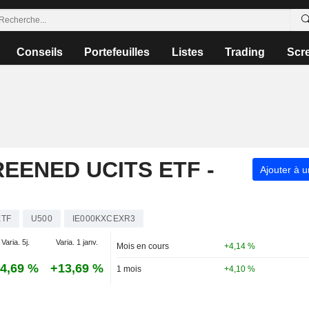
Conseils
Portefeuilles
Listes
Trading
Scr
EENED UCITS ETF -
Ajouter à u
ETF
U500
IE000KXCEXR3
Varia. 5j.
Varia. 1 janv.
Mois en cours
+4,14 %
4,69 %
+13,69 %
1 mois
+4,10 %