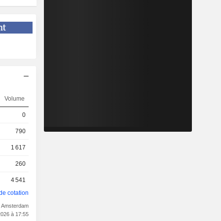
Volume
0
790
1 617
260
4 541
de cotation
t Amsterdam
2026 à 17:55