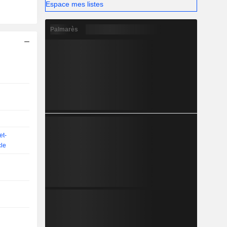
Espace mes listes
Palmarès
et-
le