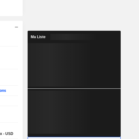
Ma Liste
ions
x - USD