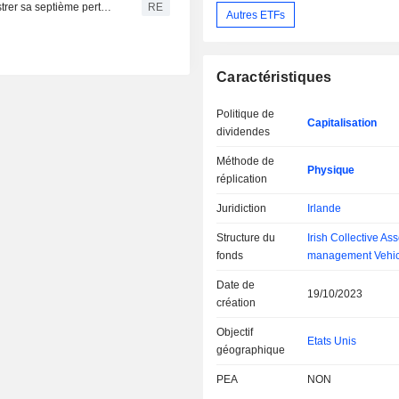
La Bourse de Corée du Sud recule et s'apprête à enregistrer sa septième perte hebdomadaire consécutive
RE
Autres ETFs
Caractéristiques
Politique de
Capitalisation
dividendes
Méthode de
Physique
réplication
Juridiction
Irlande
Structure du
Irish Collective Ass
fonds
management Vehic
Date de
19/10/2023
création
Objectif
Etats Unis
géographique
PEA
NON