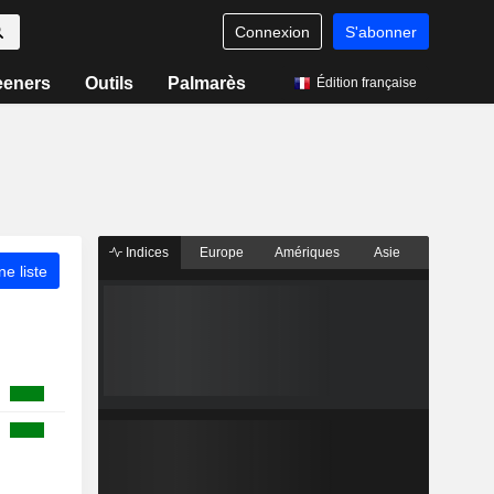
Connexion
S'abonner
eeners
Outils
Palmarès
Édition française
Indices
Europe
Amériques
Asie
ne liste