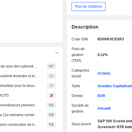
Plus de cotations
Description
Code ISIN
IE000KXCEXR3
Frais de
gestion
0.12%
(TER)
Le PDG de Gen commente les résultats et le nouvel outil de suivi des cyberattaques
MT
Catégories
Actions
United States Oil Fund, LP publie ses résultats pour le deuxième trimestre et le premier semestre clos le 30 juin 2026
CI
d'actif
Invesco CurrencyShares Japanese Yen Trust publie ses résultats pour le deuxième trimestre et le premier semestre clos le 30 juin 2026
CI
Taille
Grandes Capitalisat
 UCITS
Devise
EUR
Fonds actions américains : retraits massifs alors que les investisseurs prennent leurs bénéfices avant les chiffres de l'emploi
RE
Société de
Amundi
gestion
Les fonds d'actions mondiaux attirent des capitaux pour la 11e semaine consécutive, portés par des résultats d'entreprises encourageants
RE
S&P 500 Scored and
Sous-jacent
La Bourse de Corée du Sud enregistre sa septième semaine consécutive de baisse, plombée par les doutes sur l'IA et les puces
RE
Screened+ NTR Inde