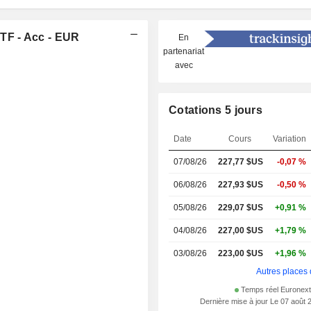
TF - Acc - EUR
En
partenariat
avec
Cotations 5 jours
Date
Cours
Variation
07/08/26
227,77 $US
-0,07 %
06/08/26
227,93 $US
-0,50 %
05/08/26
229,07 $US
+0,91 %
04/08/26
227,00 $US
+1,79 %
03/08/26
223,00 $US
+1,96 %
Autres places 
Temps réel Euronex
Dernière mise à jour Le 07 août 