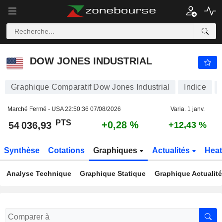
DOW JONES INDUSTRIAL
54 036,93
PTS
+0,28 %
DOW JONES INDUSTRIAL
Graphique Comparatif Dow Jones Industrial
Indice
Marché Fermé - USA
22:50:36 07/08/2026
Varia. 1 janv.
PTS
+0,28 %
54 036,93
+12,43 %
Synthèse
Cotations
Graphiques
Actualités
Hea
Analyse Technique
Graphique Statique
Graphique Actualit