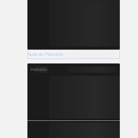
Suite du Palmarès
Palmarès