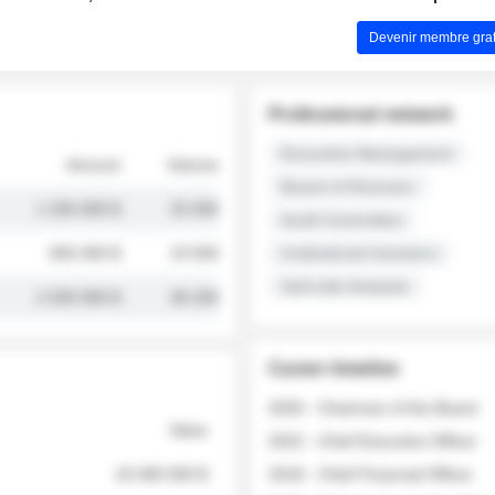
Devenir membre grat
Professional network
Executive Management
Amount
Volume
Board of Directors
1 250 000 $
32 000
Audit Committee
845 000 $
19 500
Institutional Investors
Sell-side Analysts
2 030 000 $
48 200
Career timeline
2026 - Chairman of the Board
Value
2022 - Chief Executive Officer
18 400 000 $
2018 - Chief Financial Officer