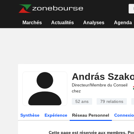
Marchés
Actualités
Analyses
Agenda
András Szako
Directeur/Membre du Conseil
chez
52 ans
79
relations
Synthèse
Expérience
Réseau Personnel
Connexio
Cette page est réservée aux membres. Po