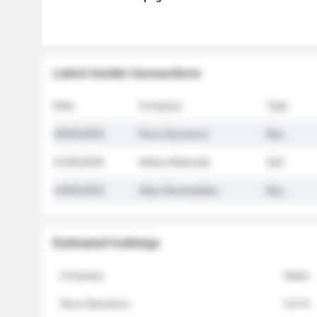
Latest insider transactions
Date
Company
Type
26/05/2026
Nova Dynamics
Buy
21/05/2026
Helios Materials
Sell
14/05/2026
Atlas Renewables
Buy
Estimated holdings
Company
Stake
Nova Dynamics
4.8 %