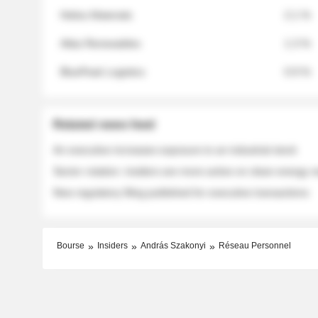
Helios Materials
2.1 %
Atlas Renewables
1.3 %
BluePeak Logistics
0.9 %
Related news feed
An executive increases exposure to an industrial stock
Sector rotation: insiders are more active on clean energy
New regulatory filing published for executive transactions
Bourse
Insiders
András Szakonyi
Réseau Personnel