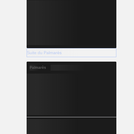
Suite du Palmarès
Palmarès