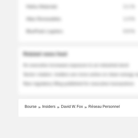
Helios Materials
2.1 %
Atlas Renewables
1.3 %
BluePeak Logistics
0.9 %
Related news feed
An executive increases exposure to an industrial stock
Sector rotation: insiders are more active on clean energy
New regulatory filing published for executive transactions
Bourse
Insiders
David W. Fox
Réseau Personnel