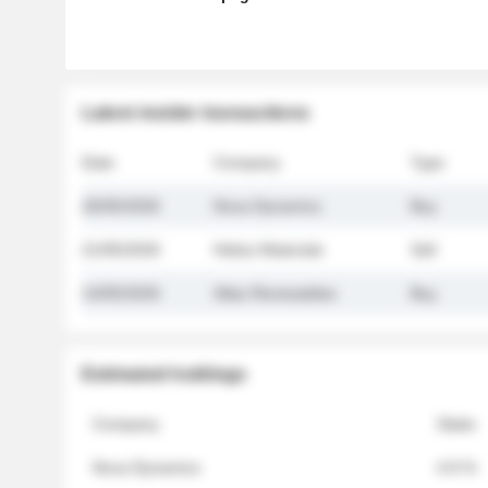
Latest insider transactions
Date
Company
Type
26/05/2026
Nova Dynamics
Buy
21/05/2026
Helios Materials
Sell
14/05/2026
Atlas Renewables
Buy
Estimated holdings
Company
Stake
Nova Dynamics
4.8 %