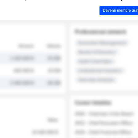
Devenir membre grat
Professional network
Executive Management
Amount
Volume
Board of Directors
1 250 000 $
32 000
Audit Committee
845 000 $
19 500
Institutional Investors
Sell-side Analysts
2 030 000 $
48 200
Career timeline
2026 - Chairman of the Board
Value
2022 - Chief Executive Officer
18 400 000 $
2018 - Chief Financial Officer