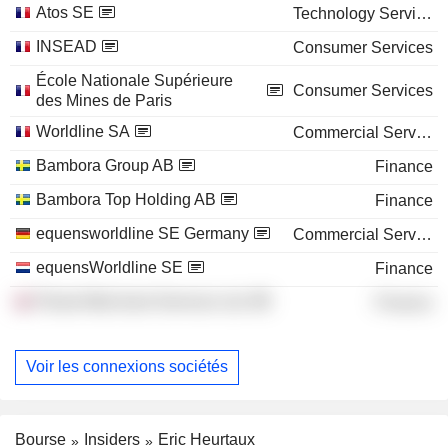
Atos SE
Technology Services
INSEAD
Consumer Services
École Nationale Supérieure
Consumer Services
des Mines de Paris
Worldline SA
Commercial Services
Bambora Group AB
Finance
Bambora Top Holding AB
Finance
equensworldline SE Germany
Commercial Services
equensWorldline SE
Finance
Planet Merchant Services Ltd.
Finance
Voir les connexions sociétés
Bourse
Insiders
Eric Heurtaux