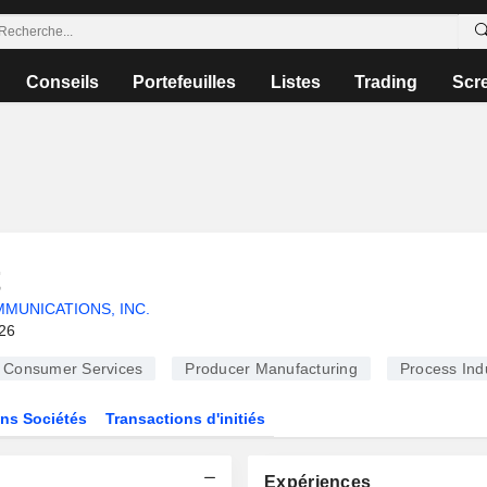
Conseils
Portefeuilles
Listes
Trading
Scr
t
MUNICATIONS, INC.
026
Consumer Services
Producer Manufacturing
Process Ind
ns Sociétés
Transactions d'initiés
Expériences