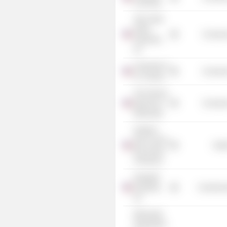
University
Twin Cities
Public
Consume
Television,
Inc.
University of
Consume
St. Thomas
The Science
Museum of
Consume
Minnesota
Northern
Star Council
Heal
Boy Scouts
of America
Despatch
Industries,
Commercia
Inc.
Minnesota
Department