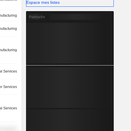
Espace mes listes
ufacturing
Palmarès
ufacturing
ufacturing
ial Services
r Services
l Services
r Services