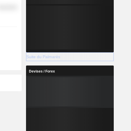
overnment
Suite du Palmarès
Devises / Forex