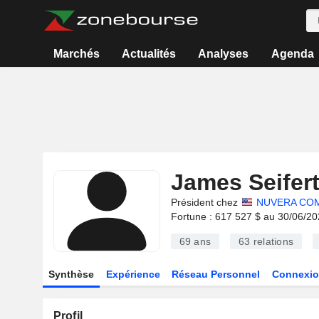
Marchés
Actualités
Analyses
Agenda
James Seifer
Président chez
NUVERA COM
Fortune : 617 527 $ au 30/06/2
69 ans
63
relations
Synthèse
Expérience
Réseau Personnel
Connexio
Profil