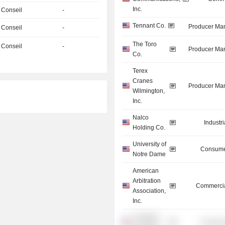
Inc.
 Conseil
-
Tennant Co.
Producer Man
 Conseil
-
The Toro
 Conseil
-
Producer Man
Co.
Terex
Cranes
Producer Man
Wilmington,
Inc.
Nalco
Industr
Holding Co.
University of
Consume
Notre Dame
American
Arbitration
Commercia
Association,
Inc.
Creighton
Consume