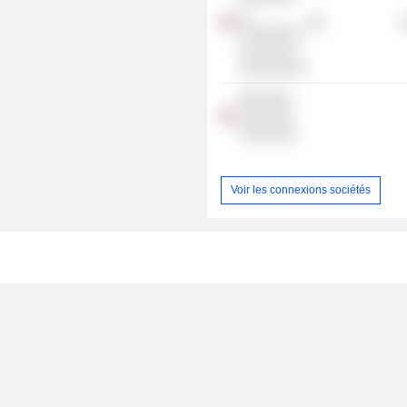
of
G
Employment
& Economic
Development
Minnesota
Jobs Skills
Partnership
Voir les connexions sociétés