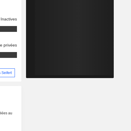
Inactives
se privées
 Seifert
liées au