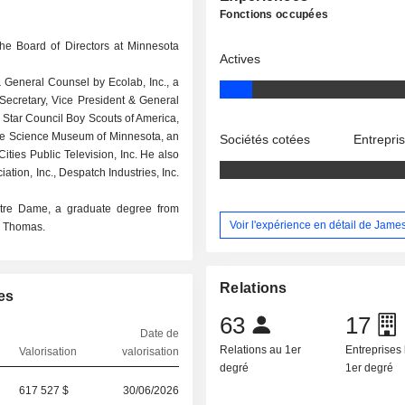
Fonctions occupées
he Board of Directors at Minnesota
Actives
& General Counsel by Ecolab, Inc., a
 Secretary, Vice President & General
 Star Council Boy Scouts of America,
The Science Museum of Minnesota, an
Sociétés cotées
Entrepri
ties Public Television, Inc. He also
ation, Inc., Despatch Industries, Inc.
otre Dame, a graduate degree from
Voir l'expérience en détail de James
t. Thomas.
Relations
es
63
17
Date de
Relations au 1er
Entreprises 
Valorisation
valorisation
degré
1er degré
617 527 $
30/06/2026