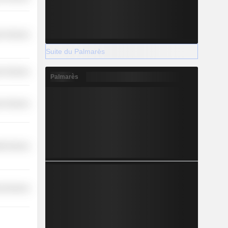
r Services
Suite du Palmarès
r Services
Palmarès
r Services
th Services
l Services