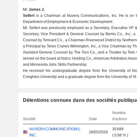
Mr.
James J.
Seifert
is a Chairman at Nuvera Communications, Inc. He is on t
Department of Employment & Economic Development.
Mr. Seifert was previously employed as a Secretary, Executive VP 
Secretary, Vice President & General Counsel by Bemis Co., Inc., a
Counsel by Tennant Co., a Chairman-Riverwood District by Northern
a Principal by Terex Cranes Wilmington, Inc., a Vice Chairman by 
Assistant General Counsel by The Toro Co., and a Trustee by Twin Ci
served on the board at Nalco Holding Co., American Arbitration Associ
and Minnesota Jobs Skills Partnership.
He received his undergraduate degree from the University of N
Creighton University and a graduate degree from the University of S
Détentions connues dans des sociétés publiqu
Nombre
Société
Date
d'actions
NUVERA COMMUNICATIONS,
35 689
28/05/2026
INC.
(
0,68 %
)