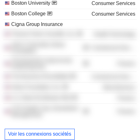
Boston University
Consumer Services
Boston College
Consumer Services
Cigna Group Insurance
Thermo Fisher Scientific, Inc.
Health Technology
John F. Kennedy Library
Commercial Services
Foundation
The Bushnell Center for the
Finance
Performing Arts
The Business Roundtable
Commercial Services
Aetna Foundation, Inc.
Miscellaneous
U.S. Bank NA (Boston MA)
Finance
CVS Health Corp. (Investment
Finance
Management)
Voir les connexions sociétés