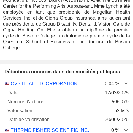
Foundation, Inc, U.S. Bank NA (Boston MA) et The Bushnell
Center for the Performing Arts. Auparavant, Mme Lynch a été
employée en tant que présidente de Magellan Health
Services, Inc. et de Cigna Group Insurance, ainsi qu'en tant
que présidente de Group Disability, Dental & Vision Care de
Cigna Holding Co. Elle a obtenu un diplôme de premier
cycle du Boston College, un diplôme de premier cycle de la
Questrom School of Business et un doctorat du Boston
College.
Détentions connues dans des sociétés publiques
Nombre
Date de
CVS HEALTH CORPORATION
0,04 %
Société
Date
d'actions
Valorisation
valorisation
17/03/2025
506 079
52 M $
30/06/2026
THERMO FISHER SCIENTIFIC INC.
0 %