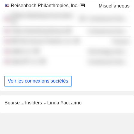
Reisenbach Philanthropies, Inc.
Miscellaneous
Mobile Marketing Association,
Commercial Services
Inc.
Video Advertising Bureau
Commercial Services
890 5th Avenue Partners, Inc.
Finance
eMed LLC
Technology Services
OpenAP LLC
Commercial Services
Voir les connexions sociétés
Bourse
Insiders
Linda Yaccarino