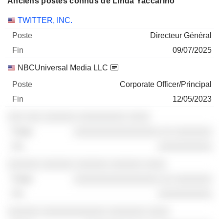
Anciens postes connus de Linda Yaccarino
Sociétés
Poste
Fin
TWITTER, INC.
Directeur Général
09/07/2025
NBCUniversal Media LLC
Corporate Officer/Principal
12/05/2023
░░░ ░░░ ░░░░░░ ░░░░░░░░░ ░░░░
░░░░░░░░░░░░░░░░ ░░ ░░░░░░░
░░░░░░░░░░
░░░░░░ ░░░░░░ ░░░░░░ ░░░░░░ ░░░░
░░░░░░░░░░░░░░░░ ░░ ░░░░░░░
░░░░░░░░░░
░░░░░░ ░░░░░░░░░░░░ ░░░░░░░ ░░░░