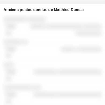
Anciens postes connus de Matthieu Dumas
Sociétés
Poste
Fin
░░░░░░░░░ ░░░░░░░
░░░░░░ ░░░░░░░░░░░░░░ ░░░░░░░
░░░░░░░░░░
░░░░░░░ ░░
░░░░░ ░ ░░░░░░░░░
-
░░░░
░░░░░░░░░ ░░░░░░░░░░░░░░░░░
-
░░░░░░░░░░░ ░░░
░░░░░░░░░ ░░░░░░░░░░░░░░░░░
-