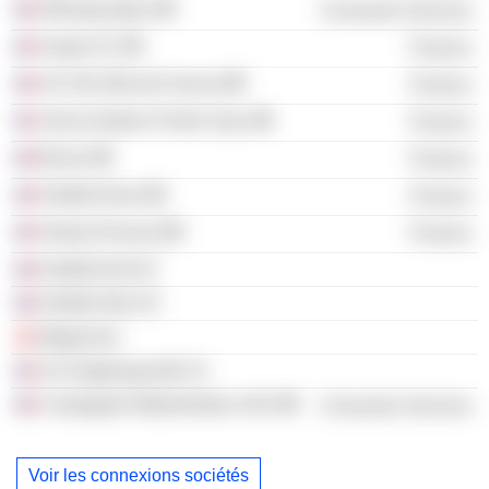
DRestauration
Consumer Services
Asope SC
Finance
H2 SAS (Île-de-France)
Finance
Xenia Gestion Privée Sasu
Finance
Boves
Finance
Krefeld Immo
Finance
Hestia (France)
Finance
Krefeld Aref SC
Krefeld Infra SC
Magvinum
Sci Englesqueville 51
Compagnie Malesherbes SAS
Consumer Services
Voir les connexions sociétés