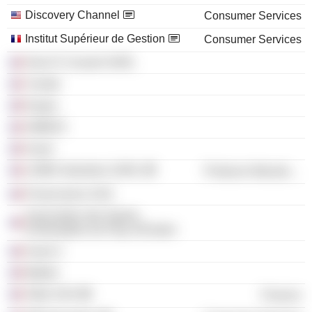
Discovery Channel
Consumer Services
Institut Supérieur de Gestion
Consumer Services
Hem-Fi Conseil SARL
Yundal
Eaque
AMMCE
Axam
LDMD Industries SARL
Producer Manufacturing
Purescreens SAS
Association des Sports
d'Orientation du Pays d'Erstein
Axam 2
Mathel
Sifah SAS
Finance