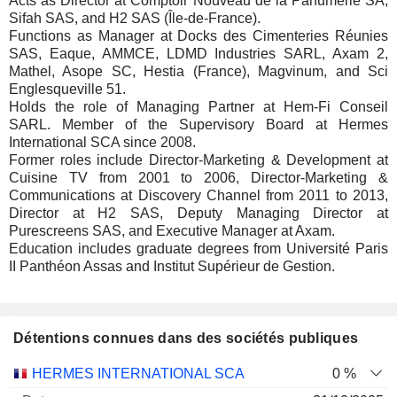
Acts as Director at Comptoir Nouveau de la Parfumerie SA,
Sifah SAS, and H2 SAS (Île-de-France).
Functions as Manager at Docks des Cimenteries Réunies
SAS, Eaque, AMMCE, LDMD Industries SARL, Axam 2,
Mathel, Asope SC, Hestia (France), Magvinum, and Sci
Englesqueville 51.
Holds the role of Managing Partner at Hem-Fi Conseil
SARL. Member of the Supervisory Board at Hermes
International SCA since 2008.
Former roles include Director-Marketing & Development at
Cuisine TV from 2001 to 2006, Director-Marketing &
Communications at Discovery Channel from 2011 to 2013,
Director at H2 SAS, Deputy Managing Director at
Purescreens SAS, and Executive Manager at Axam.
Education includes graduate degrees from Université Paris
II Panthéon Assas and Institut Supérieur de Gestion.
Détentions connues dans des sociétés publiques
Nombre
Date de
HERMES INTERNATIONAL SCA
0 %
Société
Date
d'actions
Valorisation
valorisation