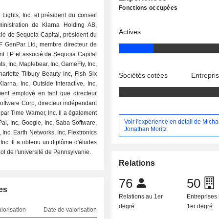
Fonctions occupées
Lights, Inc. et président du conseil
inistration de Klarna Holding AB,
Actives
cié de Sequoia Capital, président du
GF GenPar Ltd, membre directeur de
LP et associé de Sequoia Capital
ts, Inc, Maplebear, Inc, GameFly, Inc,
harlotte Tilbury Beauty Inc, Fish Six
Sociétés cotées
Entrepri
arna, Inc, Outside Interactive, Inc,
mment employé en tant que directeur
oftware Corp, directeur indépendant
 par Time Warner, Inc. Il a également
Voir l'expérience en détail de Micha
al, Inc, Google, Inc, Saba Software,
Jonathan Moritz
, Inc, Earth Networks, Inc, Flextronics
Inc. Il a obtenu un diplôme d'études
l de l'université de Pennsylvanie.
Relations
76
50
es
Relations au 1er
Entreprises 
degré
1er degré
lorisation
Date de valorisation