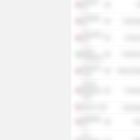
GameFly,
R
Inc.
PopSugar,
Technolog
Inc.
Skyscanner
Consume
Ltd.
Klarna
Commercia
Holding AB
Flextronics
Producer Man
Corp.
Fish Six
Restaurant
Consume
Corp.
Stripe, Inc.
Technolog
Maplebear,
Tra
Inc.
The