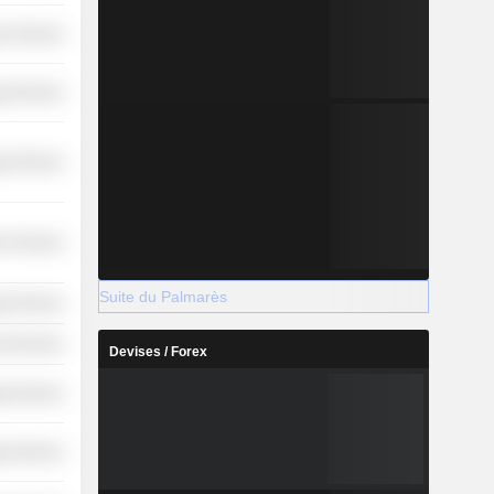
r Services
y Services
y Services
r Services
Suite du Palmarès
y Services
l Services
Devises / Forex
y Services
y Services