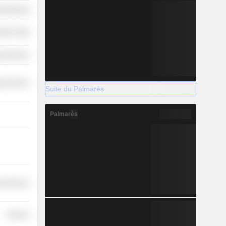
ufacturing
etail Trade
y Services
y Services
Suite du Palmarès
Palmarès
l Services
Finance