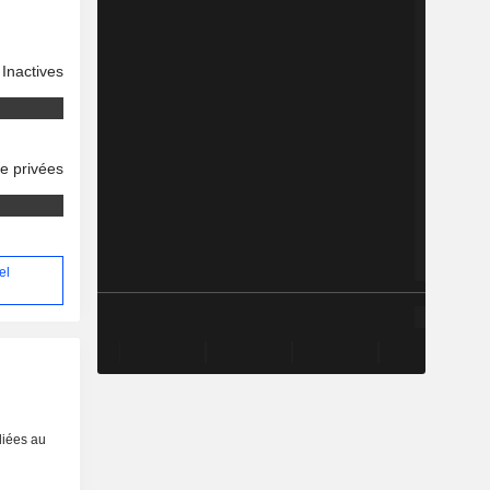
Inactives
se privées
el
liées au