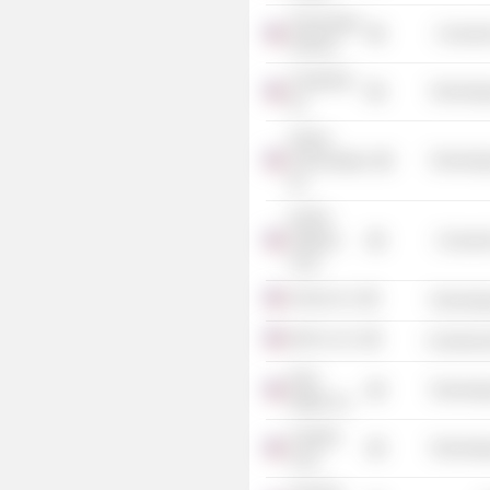
Technologic
Consume
Partners
CenterRun,
Technolog
Inc.
Actona
Technologies,
Technolog
Inc.
KAYAK
Software
Consume
Corp.
Aricent, Inc.
Technolog
[24]7.ai, Inc.
Commercia
Atom
Technolog
Digital, Inc.
LinkedIn
Technolog
Corp.