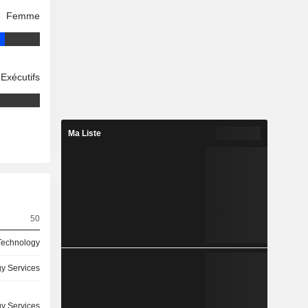
Femme
Exécutifs
Ma Liste
50
 Technology
y Services
y Services