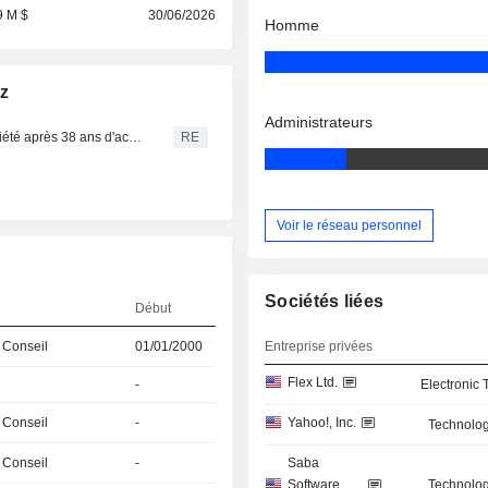
9 M $
30/06/2026
Homme
tz
Administrateurs
Michael Moritz, associé de Sequoia Capital, quitte la société après 38 ans d'activité
RE
Voir le réseau personnel
Sociétés liées
Début
 Conseil
01/01/2000
Entreprise privées
Flex Ltd.
-
Electronic
 Conseil
-
Yahoo!, Inc.
Technolog
 Conseil
-
Saba
Software,
Technolog