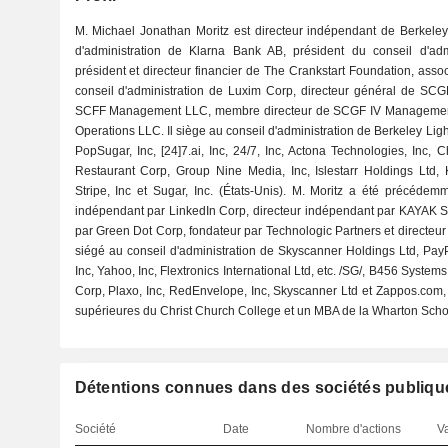
M. Michael Jonathan Moritz est directeur indépendant de Berkeley 
d'administration de Klarna Bank AB, président du conseil d'adm
président et directeur financier de The Crankstart Foundation, asso
conseil d'administration de Luxim Corp, directeur général de SC
SCFF Management LLC, membre directeur de SCGF IV Management 
Operations LLC. Il siège au conseil d'administration de Berkeley Ligh
PopSugar, Inc, [24]7.ai, Inc, 24/7, Inc, Actona Technologies, Inc, C
Restaurant Corp, Group Nine Media, Inc, Islestarr Holdings Ltd, Kl
Stripe, Inc et Sugar, Inc. (États-Unis). M. Moritz a été précéde
indépendant par LinkedIn Corp, directeur indépendant par KAYAK S
par Green Dot Corp, fondateur par Technologic Partners et directeur
siégé au conseil d'administration de Skyscanner Holdings Ltd, PayP
Inc, Yahoo, Inc, Flextronics International Ltd, etc. /SG/, B456 Systems
Corp, Plaxo, Inc, RedEnvelope, Inc, Skyscanner Ltd et Zappos.com, 
supérieures du Christ Church College et un MBA de la Wharton Schoo
Détentions connues dans des sociétés publiqu
Société
Date
Nombre d'actions
Va