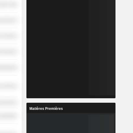
etail Trade
y Services
r Services
l Services
ufacturing
r Services
y Services
Matières Premières
nsportation