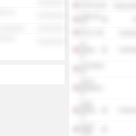
░░░░░░░░░░
Luxim Corp.
Producer Man
░░░ ░░
░░░░░░░░░░
Zappos.com
R
LLC
░ ░░░░░░░░
░░░░░░░░░░
Plaxo, Inc.
Technolog
░░░ ░░
░░░░░░░░░░
ITA
Software,
Technolog
Inc.
SCGF GenPar
Ltd.
SCGF IV
Management
LP
PayPal
Holdings,
Commercia
Inc.
Sequoia
Capital