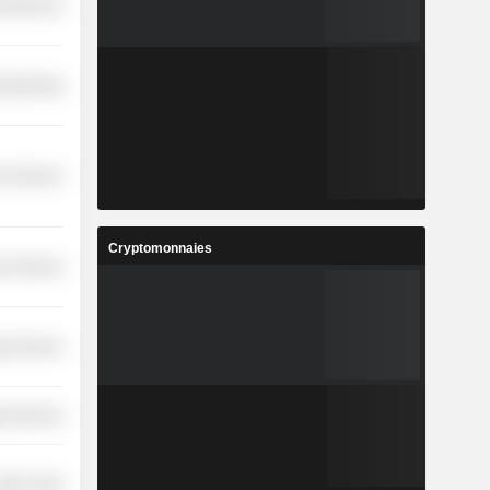
cellaneous
ufacturing
r Services
Cryptomonnaies
r Services
y Services
y Services
etail Trade