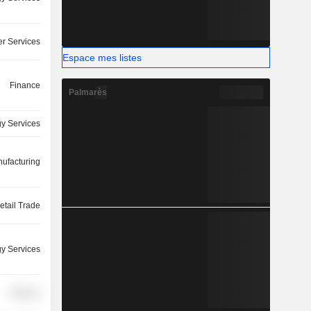
r Services
Espace mes listes
Finance
Palmarès
y Services
ufacturing
etail Trade
y Services
Finance