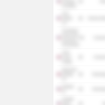
Crankstart
Mis
Foundation
A123
Systems
Producer Man
LLC
The Wharton
School of the
Consume
University of
Pennsylvania
Christ
Church
Consume
College
Skyscanner
Holdings
Technolog
Ltd.
Alphabet,
Technolog
Inc.
Charlotte
Tilbury
R