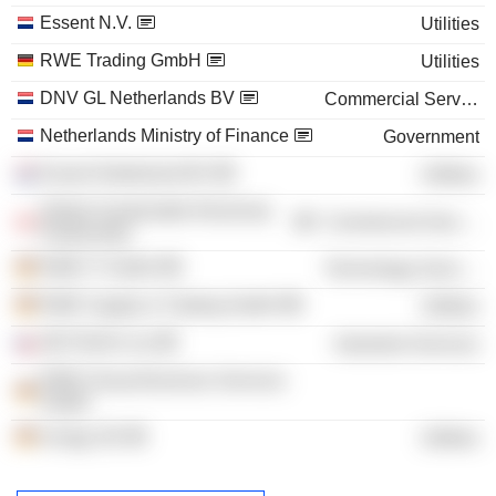
Essent N.V.
Utilities
RWE Trading GmbH
Utilities
DNV GL Netherlands BV
Commercial Services
Netherlands Ministry of Finance
Government
Essent Nederland BV
Utilities
Global Sustainable Electricity
Commercial Services
Partnership
RWE IT GmbH
Technology Services
RWE Supply & Trading GmbH
Utilities
NET4GAS sro
Industrial Services
RWE Group Business Services
GmbH
innogy SE
Utilities