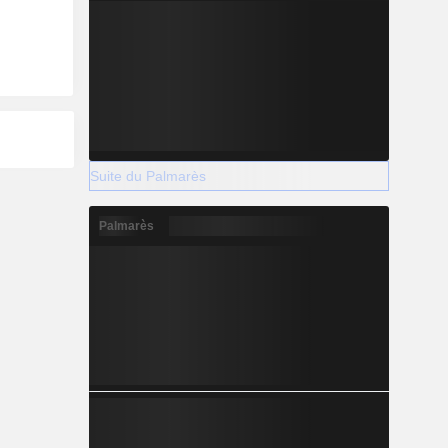
Suite du Palmarès
Palmarès