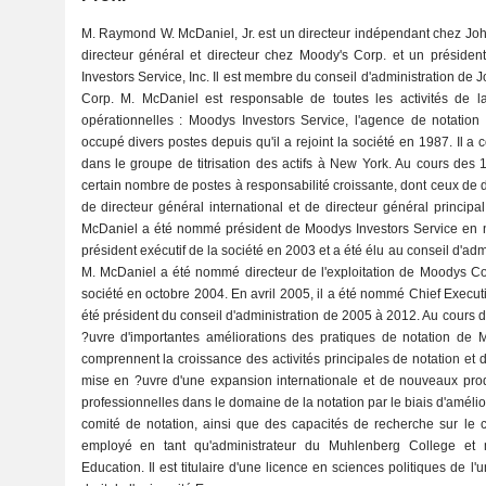
M. Raymond W. McDaniel, Jr. est un directeur indépendant chez John
directeur général et directeur chez Moody's Corp. et un présiden
Investors Service, Inc. Il est membre du conseil d'administration de 
Corp. M. McDaniel est responsable de toutes les activités de l
opérationnelles : Moodys Investors Service, l'agence de notation 
occupé divers postes depuis qu'il a rejoint la société en 1987. Il
dans le groupe de titrisation des actifs à New York. Au cours des
certain nombre de postes à responsabilité croissante, dont ceux de
de directeur général international et de directeur général princi
McDaniel a été nommé président de Moodys Investors Service en n
président exécutif de la société en 2003 et a été élu au conseil d'a
M. McDaniel a été nommé directeur de l'exploitation de Moodys Co
société en octobre 2004. En avril 2005, il a été nommé Chief Execut
été président du conseil d'administration de 2005 à 2012. Au cours
?uvre d'importantes améliorations des pratiques de notation de M
comprennent la croissance des activités principales de notation et 
mise en ?uvre d'une expansion internationale et de nouveaux produ
professionnelles dans le domaine de la notation par le biais d'amélior
comité de notation, ainsi que des capacités de recherche sur le c
employé en tant qu'administrateur du Muhlenberg College et
Education. Il est titulaire d'une licence en sciences politiques de l'