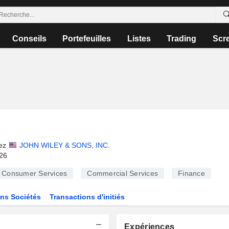
Conseils
Portefeuilles
Listes
Trading
Scr
l
ez
JOHN WILEY & SONS, INC.
026
Consumer Services
Commercial Services
Finance
ns Sociétés
Transactions d'initiés
Expériences