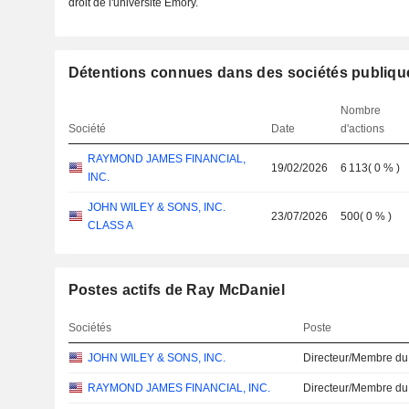
droit de l'université Emory.
Détentions connues dans des sociétés publiqu
Nombre
Société
Date
d'actions
RAYMOND JAMES FINANCIAL,
19/02/2026
6 113
(
0 %
)
INC.
JOHN WILEY & SONS, INC.
23/07/2026
500
(
0 %
)
CLASS A
Postes actifs de Ray McDaniel
Sociétés
Poste
JOHN WILEY & SONS, INC.
Directeur/Membre du
RAYMOND JAMES FINANCIAL, INC.
Directeur/Membre du