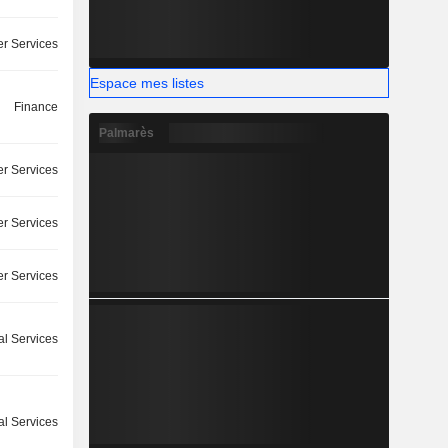
r Services
Espace mes listes
Finance
Palmarès
r Services
r Services
r Services
l Services
l Services