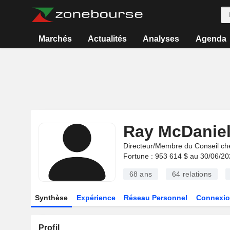
Marchés
Actualités
Analyses
Agenda
Ray McDanie
Directeur/Membre du Conseil ch
Fortune : 953 614 $ au 30/06/2
68 ans
64
relations
Synthèse
Expérience
Réseau Personnel
Connexio
Profil