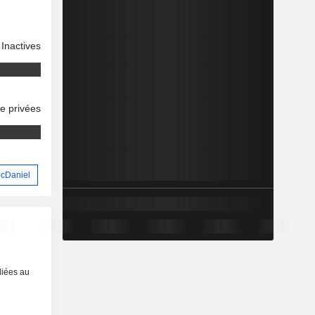
Inactives
se privées
McDaniel
liées au