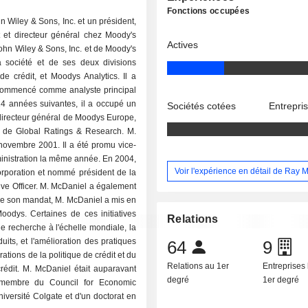
Fonctions occupées
 Wiley & Sons, Inc. et un président,
t et directeur général chez Moody's
Actives
John Wiley & Sons, Inc. et de Moody's
a société et de ses deux divisions
de crédit, et Moodys Analytics. Il a
 a commencé comme analyste principal
 14 années suivantes, il a occupé un
Sociétés cotées
Entrepri
 directeur général de Moodys Europe,
pal de Global Ratings & Research. M.
ovembre 2001. Il a été promu vice-
dministration la même année. En 2004,
Voir l'expérience en détail de Ray 
rporation et nommé président de la
ive Officer. M. McDaniel a également
 de son mandat, M. McDaniel a mis en
oodys. Certaines de ces initiatives
Relations
de recherche à l'échelle mondiale, la
its, et l'amélioration des pratiques
64
9
ations de la politique de crédit et du
Relations au 1er
Entreprises 
rédit. M. McDaniel était auparavant
degré
1er degré
 membre du Council for Economic
université Colgate et d'un doctorat en