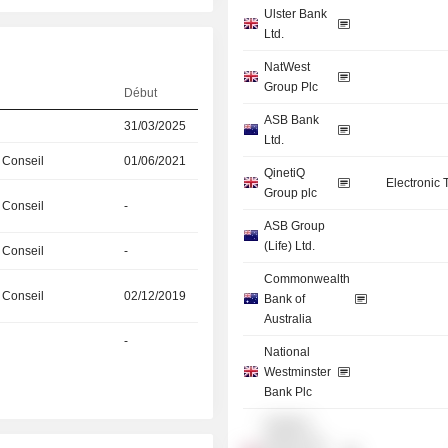
Ulster Bank
Ltd.
NatWest
Group Plc
Début
ASB Bank
31/03/2025
Ltd.
 Conseil
01/06/2021
QinetiQ
Electronic
Group plc
 Conseil
-
ASB Group
(Life) Ltd.
 Conseil
-
Commonwealth
 Conseil
02/12/2019
Bank of
Australia
-
National
Westminster
Bank Plc
NatWest
Markets Plc