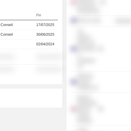
(Investment
Management)
Fin
Reece Ltd.
Distributi
 Conseil
17/07/2025
The
 Conseil
30/06/2025
National
Mutual Life
02/04/2024
Association
of
░░░░░░
░░░░░░░░░░
Australasia
Ltd.
░░░░░░
░░░░░░░░░░
AMP New
Zealand
Holdings Ltd.
National
Westminster
Bank Plc
(Private
Banking)
Jarden