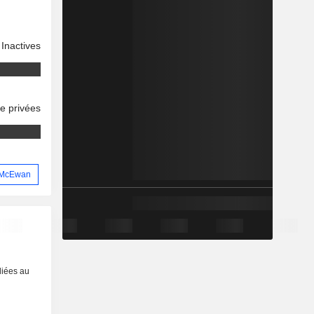
Inactives
se privées
s McEwan
liées au