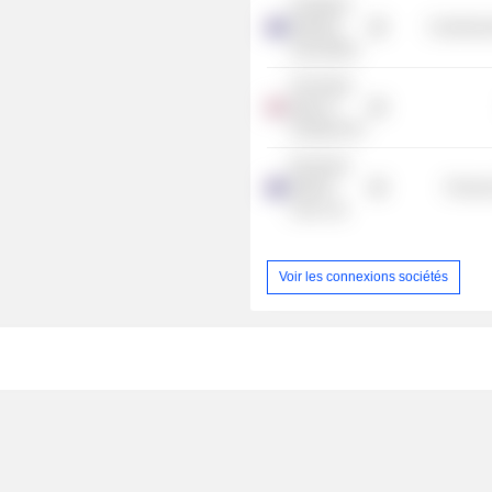
Australian
Banking
Commercia
Association
The Royal
Bank of
Scotland Plc
Ruminant
Biotech
Process
Corp. Ltd.
Voir les connexions sociétés