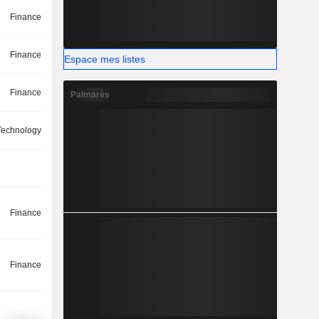
Finance
Finance
Espace mes listes
Finance
Palmarès
 Technology
Finance
Finance