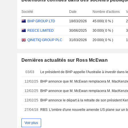
Société
Date
Nombre d'actions
V
BHP GROUP LTD
18/03/2026
45 000
(
0 %
)
2
REECE LIMITED
30/06/2025
30 000
(
0 %
)
3
QINETIQ GROUP PLC
31/03/2026
20 000
(
0 %
)
1
Dernières actualités sur Ross McEwan
03/03
12/02/25
12/02/25
12/02/25
27/04/18
RBS: L'ombre d'une nouvelle amende US plane sur un b
Voir plus