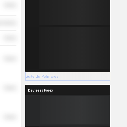
Finance
r Services
Finance
Finance
Suite du Palmarès
Finance
Devises / Forex
Finance