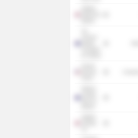
NatWest
Markets Plc
(Broker)
The
Financial
Markets
Mis
Foundation
for Children
Harvard
Business
Consume
School
National
Australia
Bank Ltd.
(Broker)
NatWest
Holdings
Ltd.