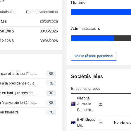
Homme
alorisation
Date de valorisation
 M $
30/06/2026
Administrateurs
58 108 $
30/06/2026
12 126 $
30/06/2026
Voir le réseau personnel
Le président de BHP appelle l'Australie à investir dans le gaz et à réviser l'impôt sur les sociétés pour relancer la productivité
RE
Sociétés liées
BHP annonce que M. McEwan remplacera M. MacKenzie à la présidence du conseil d'administration
RE
Entreprise privées
BHP annonce que M. McEwan remplacera M. MacKenzie en tant que président du conseil d'administration
RE
National
BHP annonce le départ à la retraite de son président Ken Mackenzie le 31 mars 2025
RE
Australia
Bank Ltd.
on trimestre
RE
BHP Group
Non-Energ
Ltd.