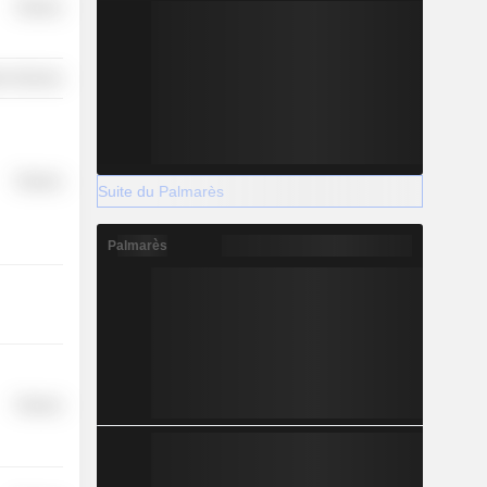
Finance
on Services
Finance
Suite du Palmarès
Palmarès
Finance