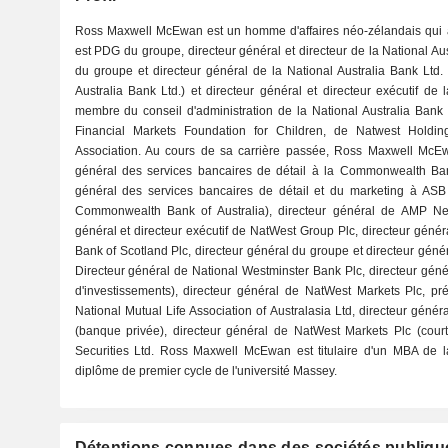
Ross Maxwell McEwan est un homme d'affaires néo-zélandais qui a d
est PDG du groupe, directeur général et directeur de la National Aus
du groupe et directeur général de la National Australia Bank Ltd. (
Australia Bank Ltd.) et directeur général et directeur exécutif de 
membre du conseil d'administration de la National Australia Bank 
Financial Markets Foundation for Children, de Natwest Holding
Association. Au cours de sa carrière passée, Ross Maxwell McEw
général des services bancaires de détail à la Commonwealth Bank 
général des services bancaires de détail et du marketing à ASB G
Commonwealth Bank of Australia), directeur général de AMP Ne
général et directeur exécutif de NatWest Group Plc, directeur génér
Bank of Scotland Plc, directeur général du groupe et directeur géné
Directeur général de National Westminster Bank Plc, directeur gén
d'investissements), directeur général de NatWest Markets Plc, pr
National Mutual Life Association of Australasia Ltd, directeur géné
(banque privée), directeur général de NatWest Markets Plc (court
Securities Ltd. Ross Maxwell McEwan est titulaire d'un MBA de 
diplôme de premier cycle de l'université Massey.
Détentions connues dans des sociétés publiqu