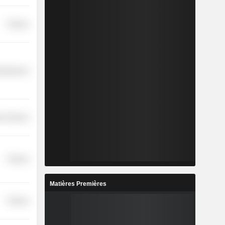
Finance
cellaneous
r Services
Finance
Matières Premières
Finance