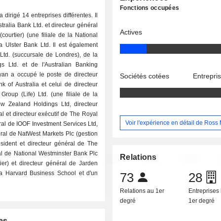
Fonctions occupées
irigé 14 entreprises différentes. Il
tralia Bank Ltd. et directeur général
Actives
courtier) (une filiale de la National
la Ulster Bank Ltd. Il est également
Ltd. (succursale de Londres), de la
s Ltd. et de l'Australian Banking
an a occupé le poste de directeur
Sociétés cotées
Entrepri
of Australia et celui de directeur
roup (Life) Ltd. (une filiale de la
w Zealand Holdings Ltd, directeur
al et directeur exécutif de The Royal
Voir l'expérience en détail de Ros
ral de IOOF Investment Services Ltd,
éral de NatWest Markets Plc (gestion
ésident et directeur général de The
ral de National Westminster Bank Plc
Relations
ier) et directeur général de Jarden
la Harvard Business School et d'un
73
28
Relations au 1er
Entreprises 
degré
1er degré
es