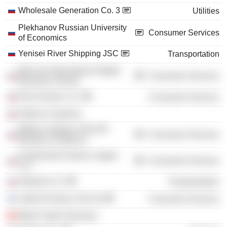
Wholesale Generation Co. 3
Utilities
Plekhanov Russian University
Consumer Services
of Economics
Yenisei River Shipping JSC
Transportation
Moscow International Higher
Consumer Services
Business School
Roza Khutor LLC
Consumer Services
Defence Systems
Military Institute of the RF
Consumer Services
Ministry of Defence
Kontinental Hockey League
Consumer Services
LLC
Interport LLC
Transportation
Jokerit Hockey Club Oy
Consumer Services
Metal Trade Overseas