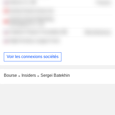
Interros Co.
Finance
Norilsk Nickel (Asia) Ltd.
Norilsk Nickel Marketing
(Shanghai) Co. Ltd.
Vladimir Potanin Foundation
Miscellaneous
Night Hockey League Fund
Voir les connexions sociétés
Bourse
Insiders
Sergei Batekhin