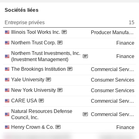
Sociétés liées
Entreprise privées
15
Illinois Tool Works Inc.
Producer Manufacturing
Northern Trust Corp.
Finance
Northern Trust Investments, Inc.
Finance
(Investment Management)
The Brookings Institution
Commercial Services
Yale University
Consumer Services
New York University
Consumer Services
CARE USA
Commercial Services
Natural Resources Defense
Commercial Services
Council, Inc.
Henry Crown & Co.
Finance
Rush System for Health
Health Services