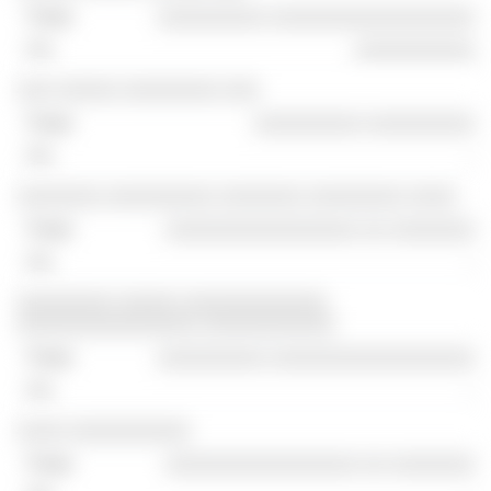
░░░░░░░░░ ░░░░░░░░░░░░░░░░░
░░░░░░░░░░
░░░ ░░░░░ ░░░░░░░░ ░░░
░░░░░░░░░ ░░░░░░░░░
-
░░░░░░░ ░░░░░░░░░ ░░░░░░░ ░░░░░░░░ ░░░░
░░░░░░░░░░░░░░░░ ░░ ░░░░░░░
-
░░░░░░░░ ░░░░░ ░░░░░░░░░░░░
░░░░░░░░░░░░░░░ ░░░░░░░░░░░
░░░░░░░░░ ░░░░░░░░░░░░░░░░░
-
░░░░ ░░░░░░░░░░
░░░░░░░░░░░░░░░░ ░░ ░░░░░░░