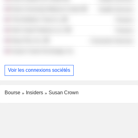
Rush University Medical Center
Health Services
The Northern Trust Co.
Finance
Owl Creek Partners LLC
Finance
Navy Pier, Inc.
Consumer Services
Susan Crown Exchange, Inc.
Voir les connexions sociétés
Bourse
Insiders
Susan Crown