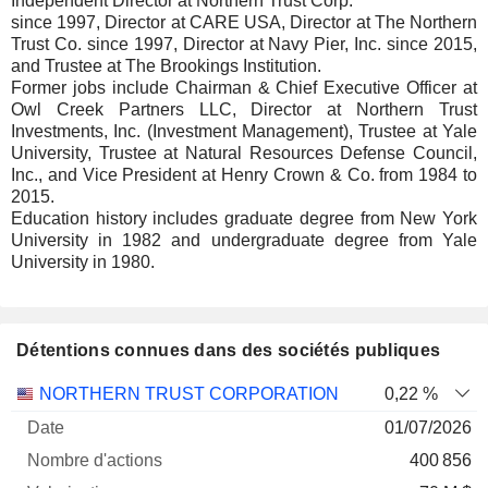
Independent Director at Northern Trust Corp.
since 1997, Director at CARE USA, Director at The Northern
Trust Co. since 1997, Director at Navy Pier, Inc. since 2015,
and Trustee at The Brookings Institution.
Former jobs include Chairman & Chief Executive Officer at
Owl Creek Partners LLC, Director at Northern Trust
Investments, Inc. (Investment Management), Trustee at Yale
University, Trustee at Natural Resources Defense Council,
Inc., and Vice President at Henry Crown & Co. from 1984 to
2015.
Education history includes graduate degree from New York
University in 1982 and undergraduate degree from Yale
University in 1980.
Détentions connues dans des sociétés publiques
Nombre
Date de
NORTHERN TRUST CORPORATION
0,22 %
Société
Date
d'actions
Valorisation
valorisation
01/07/2026
400 856